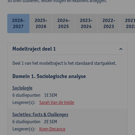
30 uren studeren, lessen volgen en examens afleggen.
2026-
2025-
2024-
2023-
2022-
202
2027
2026
2025
2024
2023
202
Modeltraject deel 1
Deel 1 van het modeltraject is het standaard startpakket.
Domein 1. Sociologische analyse
Sociologie
6
studiepunten
1E SEM
Lesgever(s):
Sarah Van de Velde
Societies: Facts & Challenges
6
studiepunten
2E SEM
Lesgever(s):
Koen Decancq