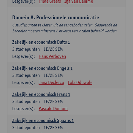
Lesgever(s):
Hilde Greefs
Ilja Van Damme
Domein 8. Professionele communicatie
6 studiepunten te kiezen uit de aangeboden talen. Gedurende de
bachelor moeten minstens 2 niveaus van 2 talen behaald worden.
Zakelijk en economisch Duits 1
3
studiepunten
1E/2E SEM
Lesgever(s):
Hans Verboven
Zakelijk en economisch Engels 1
3
studiepunten
1E/2E SEM
Lesgever(s):
Jana Declercq
Lola Oduwole
Zakelijk en economisch Frans 1
3
studiepunten
1E/2E SEM
Lesgever(s):
Pascale Dumont
Zakelijk en economisch Spaans 1
3
studiepunten
1E/2E SEM