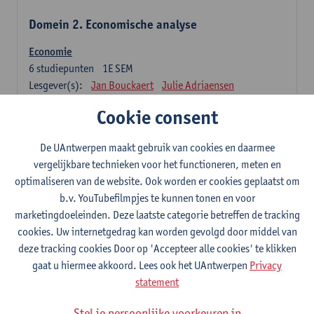
Domein 2. Economische analyse
Economie
6
studiepunten
1E SEM
Lesgever(s):
Jan Bouckaert
Julie Adriaensen
Cookie consent
Domein 3. Bedrijfseconomie
De UAntwerpen maakt gebruik van cookies en daarmee
Accountancy
vergelijkbare technieken voor het functioneren, meten en
6
studiepunten
1E/2E SEM
optimaliseren van de website. Ook worden er cookies geplaatst om
Lesgever(s):
Tom Van Caneghem
Christine Lippens
b.v. YouTubefilmpjes te kunnen tonen en voor
marketingdoeleinden. Deze laatste categorie betreffen de tracking
Domein 6. Kwantitatieve methoden
cookies. Uw internetgedrag kan worden gevolgd door middel van
deze tracking cookies Door op 'Accepteer alle cookies' te klikken
Beschrijvende statistiek en kansrekenen
gaat u hiermee akkoord. Lees ook het UAntwerpen
Privacy
3
studiepunten
2E SEM
statement
Lesgever(s):
Stephan Van der Veeken
Stel je persoonlijke voorkeuren in
Wiskundige methoden en technieken