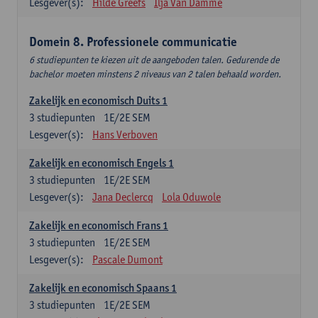
Lesgever(s):
Hilde Greefs
Ilja Van Damme
Domein 8. Professionele communicatie
6 studiepunten te kiezen uit de aangeboden talen. Gedurende de
bachelor moeten minstens 2 niveaus van 2 talen behaald worden.
Zakelijk en economisch Duits 1
3
studiepunten
1E/2E SEM
Lesgever(s):
Hans Verboven
Zakelijk en economisch Engels 1
3
studiepunten
1E/2E SEM
Lesgever(s):
Jana Declercq
Lola Oduwole
Zakelijk en economisch Frans 1
3
studiepunten
1E/2E SEM
Lesgever(s):
Pascale Dumont
Zakelijk en economisch Spaans 1
3
studiepunten
1E/2E SEM