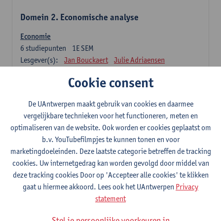
Domein 2. Economische analyse
Economie
6
studiepunten
1E SEM
Lesgever(s):
Jan Bouckaert
Julie Adriaensen
Cookie consent
Domein 3. Bedrijfseconomie
De UAntwerpen maakt gebruik van cookies en daarmee
Accountancy
vergelijkbare technieken voor het functioneren, meten en
6
studiepunten
1E/2E SEM
optimaliseren van de website. Ook worden er cookies geplaatst om
Lesgever(s):
Tom Van Caneghem
Christine Lippens
b.v. YouTubefilmpjes te kunnen tonen en voor
marketingdoeleinden. Deze laatste categorie betreffen de tracking
Domein 6. Kwantitatieve methoden
cookies. Uw internetgedrag kan worden gevolgd door middel van
deze tracking cookies Door op 'Accepteer alle cookies' te klikken
Beschrijvende statistiek en kansrekenen
gaat u hiermee akkoord. Lees ook het UAntwerpen
Privacy
3
studiepunten
2E SEM
statement
Lesgever(s):
Stephan Van der Veeken
Stel je persoonlijke voorkeuren in
Wiskundige methoden en technieken