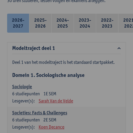
30 uren studeren, lessen volgen en examens afleggen.
2026-
2025-
2024-
2023-
2022-
202
2027
2026
2025
2024
2023
202
Modeltraject deel 1
Deel 1 van het modeltraject is het standaard startpakket.
Domein 1. Sociologische analyse
Sociologie
6
studiepunten
1E SEM
Lesgever(s):
Sarah Van de Velde
Societies: Facts & Challenges
6
studiepunten
2E SEM
Lesgever(s):
Koen Decancq