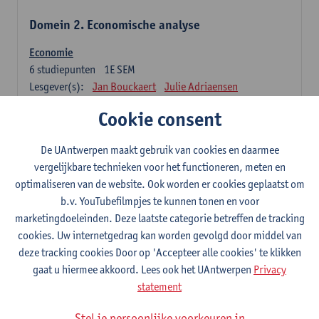
Domein 2. Economische analyse
Economie
6
studiepunten
1E SEM
Lesgever(s):
Jan Bouckaert
Julie Adriaensen
Cookie consent
Domein 3. Bedrijfseconomie
De UAntwerpen maakt gebruik van cookies en daarmee
Accountancy
vergelijkbare technieken voor het functioneren, meten en
6
studiepunten
1E/2E SEM
optimaliseren van de website. Ook worden er cookies geplaatst om
Lesgever(s):
Tom Van Caneghem
Christine Lippens
b.v. YouTubefilmpjes te kunnen tonen en voor
marketingdoeleinden. Deze laatste categorie betreffen de tracking
Domein 6. Kwantitatieve methoden
cookies. Uw internetgedrag kan worden gevolgd door middel van
deze tracking cookies Door op 'Accepteer alle cookies' te klikken
Beschrijvende statistiek en kansrekenen
gaat u hiermee akkoord. Lees ook het UAntwerpen
Privacy
3
studiepunten
2E SEM
statement
Lesgever(s):
Stephan Van der Veeken
Stel je persoonlijke voorkeuren in
Wiskundige methoden en technieken