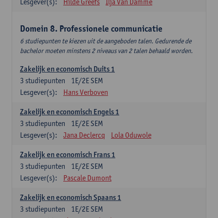
Lesgever(s):
Hilde Greefs
Ilja Van Damme
Domein 8. Professionele communicatie
6 studiepunten te kiezen uit de aangeboden talen. Gedurende de
bachelor moeten minstens 2 niveaus van 2 talen behaald worden.
Zakelijk en economisch Duits 1
3
studiepunten
1E/2E SEM
Lesgever(s):
Hans Verboven
Zakelijk en economisch Engels 1
3
studiepunten
1E/2E SEM
Lesgever(s):
Jana Declercq
Lola Oduwole
Zakelijk en economisch Frans 1
3
studiepunten
1E/2E SEM
Lesgever(s):
Pascale Dumont
Zakelijk en economisch Spaans 1
3
studiepunten
1E/2E SEM