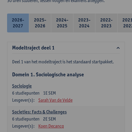
30 uren studeren, lessen volgen en examens afleggen.
2026-
2025-
2024-
2023-
2022-
202
2027
2026
2025
2024
2023
202
Modeltraject deel 1
Deel 1 van het modeltraject is het standaard startpakket.
Domein 1. Sociologische analyse
Sociologie
6
studiepunten
1E SEM
Lesgever(s):
Sarah Van de Velde
Societies: Facts & Challenges
6
studiepunten
2E SEM
Lesgever(s):
Koen Decancq