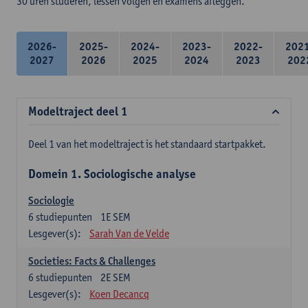
30 uren studeren, lessen volgen en examens afleggen.
2026-
2025-
2024-
2023-
2022-
202
2027
2026
2025
2024
2023
202
Modeltraject deel 1
Deel 1 van het modeltraject is het standaard startpakket.
Domein 1. Sociologische analyse
Sociologie
6
studiepunten
1E SEM
Lesgever(s):
Sarah Van de Velde
Societies: Facts & Challenges
6
studiepunten
2E SEM
Lesgever(s):
Koen Decancq