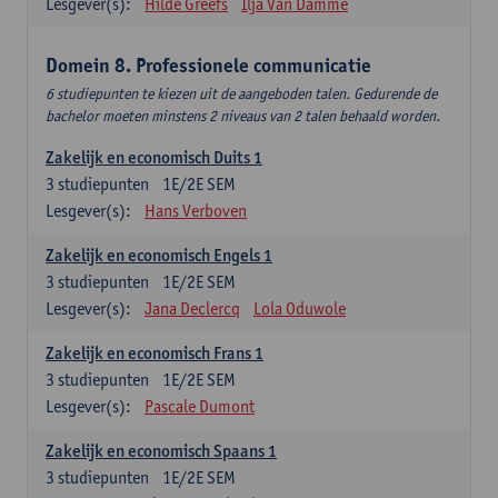
Lesgever(s):
Hilde Greefs
Ilja Van Damme
Domein 8. Professionele communicatie
6 studiepunten te kiezen uit de aangeboden talen. Gedurende de
bachelor moeten minstens 2 niveaus van 2 talen behaald worden.
Zakelijk en economisch Duits 1
3
studiepunten
1E/2E SEM
Lesgever(s):
Hans Verboven
Zakelijk en economisch Engels 1
3
studiepunten
1E/2E SEM
Lesgever(s):
Jana Declercq
Lola Oduwole
Zakelijk en economisch Frans 1
3
studiepunten
1E/2E SEM
Lesgever(s):
Pascale Dumont
Zakelijk en economisch Spaans 1
3
studiepunten
1E/2E SEM