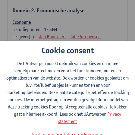
Domein 2. Economische analyse
Economie
6
studiepunten
1E SEM
Lesgever(s):
Jan Bouckaert
Julie Adriaensen
Cookie consent
Domein 3. Bedrijfseconomie
De UAntwerpen maakt gebruik van cookies en daarmee
Accountancy
vergelijkbare technieken voor het functioneren, meten en
6
studiepunten
1E/2E SEM
optimaliseren van de website. Ook worden er cookies geplaatst om
Lesgever(s):
Tom Van Caneghem
Christine Lippens
b.v. YouTubefilmpjes te kunnen tonen en voor
marketingdoeleinden. Deze laatste categorie betreffen de tracking
Domein 6. Kwantitatieve methoden
cookies. Uw internetgedrag kan worden gevolgd door middel van
deze tracking cookies Door op 'Accepteer alle cookies' te klikken
Beschrijvende statistiek en kansrekenen
gaat u hiermee akkoord. Lees ook het UAntwerpen
Privacy
3
studiepunten
2E SEM
statement
Lesgever(s):
Stephan Van der Veeken
Stel je persoonlijke voorkeuren in
Wiskundige methoden en technieken