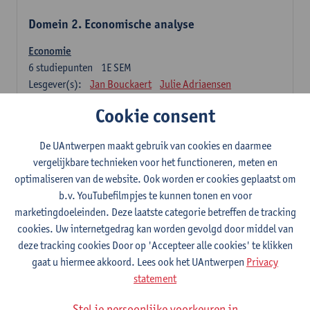
Domein 2. Economische analyse
Economie
6
studiepunten
1E SEM
Lesgever(s):
Jan Bouckaert
Julie Adriaensen
Cookie consent
Domein 3. Bedrijfseconomie
De UAntwerpen maakt gebruik van cookies en daarmee
Accountancy
vergelijkbare technieken voor het functioneren, meten en
6
studiepunten
1E/2E SEM
optimaliseren van de website. Ook worden er cookies geplaatst om
Lesgever(s):
Tom Van Caneghem
Christine Lippens
b.v. YouTubefilmpjes te kunnen tonen en voor
marketingdoeleinden. Deze laatste categorie betreffen de tracking
Domein 6. Kwantitatieve methoden
cookies. Uw internetgedrag kan worden gevolgd door middel van
deze tracking cookies Door op 'Accepteer alle cookies' te klikken
Beschrijvende statistiek en kansrekenen
gaat u hiermee akkoord. Lees ook het UAntwerpen
Privacy
3
studiepunten
2E SEM
statement
Lesgever(s):
Stephan Van der Veeken
Stel je persoonlijke voorkeuren in
Wiskundige methoden en technieken