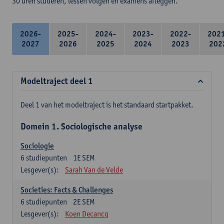
30 uren studeren, lessen volgen en examens afleggen.
2026-
2025-
2024-
2023-
2022-
202
2027
2026
2025
2024
2023
202
Modeltraject deel 1
Deel 1 van het modeltraject is het standaard startpakket.
Domein 1. Sociologische analyse
Sociologie
6
studiepunten
1E SEM
Lesgever(s):
Sarah Van de Velde
Societies: Facts & Challenges
6
studiepunten
2E SEM
Lesgever(s):
Koen Decancq