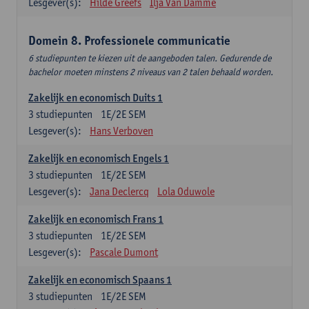
Lesgever(s):
Hilde Greefs
Ilja Van Damme
Domein 8. Professionele communicatie
6 studiepunten te kiezen uit de aangeboden talen. Gedurende de
bachelor moeten minstens 2 niveaus van 2 talen behaald worden.
Zakelijk en economisch Duits 1
3
studiepunten
1E/2E SEM
Lesgever(s):
Hans Verboven
Zakelijk en economisch Engels 1
3
studiepunten
1E/2E SEM
Lesgever(s):
Jana Declercq
Lola Oduwole
Zakelijk en economisch Frans 1
3
studiepunten
1E/2E SEM
Lesgever(s):
Pascale Dumont
Zakelijk en economisch Spaans 1
3
studiepunten
1E/2E SEM