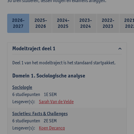
30 uren studeren, lessen volgen en examens afleggen.
2026-
2025-
2024-
2023-
2022-
202
2027
2026
2025
2024
2023
202
Modeltraject deel 1
Deel 1 van het modeltraject is het standaard startpakket.
Domein 1. Sociologische analyse
Sociologie
6
studiepunten
1E SEM
Lesgever(s):
Sarah Van de Velde
Societies: Facts & Challenges
6
studiepunten
2E SEM
Lesgever(s):
Koen Decancq