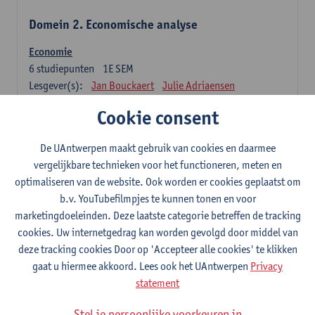
Domein 2. Economische analyse
Economie
6
studiepunten
1E SEM
Lesgever(s):
Jan Bouckaert
Julie Adriaensen
Cookie consent
Domein 3. Bedrijfseconomie
De UAntwerpen maakt gebruik van cookies en daarmee
Accountancy
vergelijkbare technieken voor het functioneren, meten en
6
studiepunten
1E/2E SEM
optimaliseren van de website. Ook worden er cookies geplaatst om
Lesgever(s):
Tom Van Caneghem
Christine Lippens
b.v. YouTubefilmpjes te kunnen tonen en voor
marketingdoeleinden. Deze laatste categorie betreffen de tracking
Domein 6. Kwantitatieve methoden
cookies. Uw internetgedrag kan worden gevolgd door middel van
deze tracking cookies Door op 'Accepteer alle cookies' te klikken
Beschrijvende statistiek en kansrekenen
gaat u hiermee akkoord. Lees ook het UAntwerpen
Privacy
3
studiepunten
2E SEM
statement
Lesgever(s):
Stephan Van der Veeken
Stel je persoonlijke voorkeuren in
Wiskundige methoden en technieken