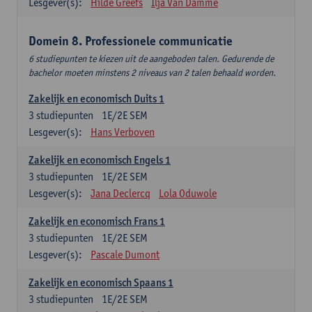
Lesgever(s):
Hilde Greefs
Ilja Van Damme
Domein 8. Professionele communicatie
6 studiepunten te kiezen uit de aangeboden talen. Gedurende de
bachelor moeten minstens 2 niveaus van 2 talen behaald worden.
Zakelijk en economisch Duits 1
3
studiepunten
1E/2E SEM
Lesgever(s):
Hans Verboven
Zakelijk en economisch Engels 1
3
studiepunten
1E/2E SEM
Lesgever(s):
Jana Declercq
Lola Oduwole
Zakelijk en economisch Frans 1
3
studiepunten
1E/2E SEM
Lesgever(s):
Pascale Dumont
Zakelijk en economisch Spaans 1
3
studiepunten
1E/2E SEM