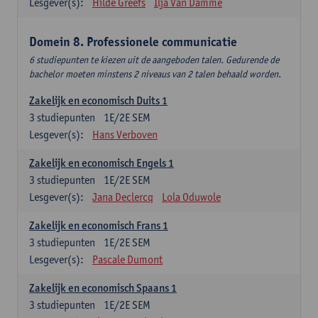
Lesgever(s):
Hilde Greefs
Ilja Van Damme
Domein 8. Professionele communicatie
6 studiepunten te kiezen uit de aangeboden talen. Gedurende de
bachelor moeten minstens 2 niveaus van 2 talen behaald worden.
Zakelijk en economisch Duits 1
3
studiepunten
1E/2E SEM
Lesgever(s):
Hans Verboven
Zakelijk en economisch Engels 1
3
studiepunten
1E/2E SEM
Lesgever(s):
Jana Declercq
Lola Oduwole
Zakelijk en economisch Frans 1
3
studiepunten
1E/2E SEM
Lesgever(s):
Pascale Dumont
Zakelijk en economisch Spaans 1
3
studiepunten
1E/2E SEM