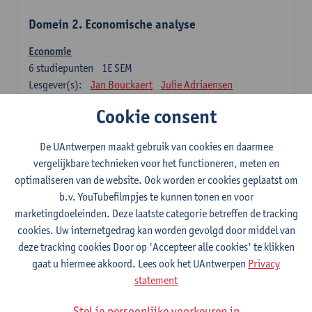
Domein 2. Economische analyse
Economie
6
studiepunten
1E SEM
Lesgever(s):
Jan Bouckaert
Julie Adriaensen
Cookie consent
Domein 3. Bedrijfseconomie
De UAntwerpen maakt gebruik van cookies en daarmee
Accountancy
vergelijkbare technieken voor het functioneren, meten en
6
studiepunten
1E/2E SEM
optimaliseren van de website. Ook worden er cookies geplaatst om
Lesgever(s):
Tom Van Caneghem
Christine Lippens
b.v. YouTubefilmpjes te kunnen tonen en voor
marketingdoeleinden. Deze laatste categorie betreffen de tracking
Domein 6. Kwantitatieve methoden
cookies. Uw internetgedrag kan worden gevolgd door middel van
deze tracking cookies Door op 'Accepteer alle cookies' te klikken
Beschrijvende statistiek en kansrekenen
gaat u hiermee akkoord. Lees ook het UAntwerpen
Privacy
3
studiepunten
2E SEM
statement
Lesgever(s):
Stephan Van der Veeken
Stel je persoonlijke voorkeuren in
Wiskundige methoden en technieken