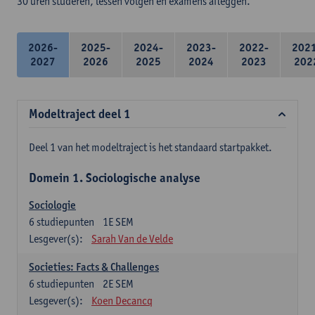
30 uren studeren, lessen volgen en examens afleggen.
2026-
2025-
2024-
2023-
2022-
202
2027
2026
2025
2024
2023
202
Modeltraject deel 1
Deel 1 van het modeltraject is het standaard startpakket.
Domein 1. Sociologische analyse
Sociologie
6
studiepunten
1E SEM
Lesgever(s):
Sarah Van de Velde
Societies: Facts & Challenges
6
studiepunten
2E SEM
Lesgever(s):
Koen Decancq