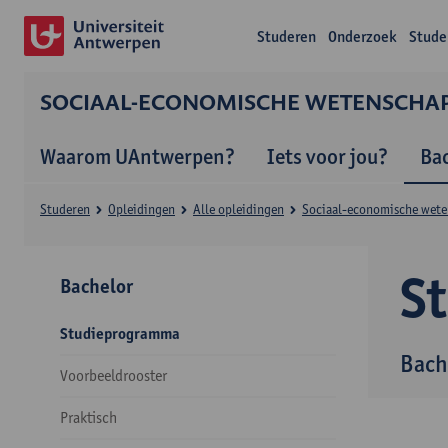
Studeren
Onderzoek
Stude
SOCIAAL-ECONOMISCHE WETENSCHA
Waarom UAntwerpen?
Iets voor jou?
Ba
Studeren
Opleidingen
Alle opleidingen
Sociaal-economische wet
S
Bachelor
Studieprogramma
Bach
Voorbeeldrooster
Praktisch