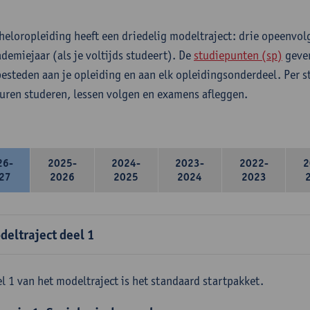
heloropleiding heeft een driedelig modeltraject: drie opeenvo
ademiejaar (als je voltijds studeert). De
studiepunten (sp)
geven
 besteden aan je opleiding en aan elk opleidingsonderdeel. Per 
 uren studeren, lessen volgen en examens afleggen.
26-
2025-
2024-
2023-
2022-
2
27
2026
2025
2024
2023
deltraject deel 1
l 1 van het modeltraject is het standaard startpakket.