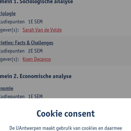
mein 1. Sociologische analyse
iologie
tudiepunten
1E SEM
gever(s):
Sarah Van de Velde
ieties: Facts & Challenges
tudiepunten
2E SEM
gever(s):
Koen Decancq
mein 2. Economische analyse
onomie
tudiepunten
1E SEM
gever(s):
Jan Bouckaert
Julie Adriaensen
Cookie consent
mein 3. Bedrijfseconomie
De UAntwerpen maakt gebruik van cookies en daarmee