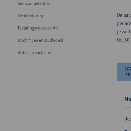
Kerncompetenties
De bac
Kwaliteitszorg
per ac
Toelatingsvoorwaarden
je zal
tot 30
Inschrijven en studiegeld
Wat na je bachelor?
20
20
Mo
Dee