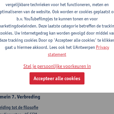
countancy
vergelijkbare technieken voor het functioneren, meten en
tudiepunten
1E/2E SEM
ptimaliseren van de website. Ook worden er cookies geplaatst 
gever(s):
Tom Van Caneghem
Christine Lippens
b.v. YouTubefilmpjes te kunnen tonen en voor
arketingdoeleinden. Deze laatste categorie betreffen de tracki
mein 6. Kwantitatieve methoden
cookies. Uw internetgedrag kan worden gevolgd door middel va
deze tracking cookies Door op 'Accepteer alle cookies' te klikke
chrijvende statistiek en kansrekenen
gaat u hiermee akkoord. Lees ook het UAntwerpen
Privacy
tudiepunten
2E SEM
statement
gever(s):
Stephan Van der Veeken
Stel je persoonlijke voorkeuren in
skundige methoden en technieken
tudiepunten
1E/2E SEM
Accepteer alle cookies
gever(s):
Ida Ruts
mein 7. Verbreding
eiding tot de filosofie