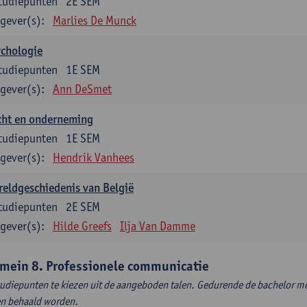
tudiepunten
2E SEM
gever(s):
Marlies De Munck
ychologie
tudiepunten
1E SEM
gever(s):
Ann DeSmet
cht en onderneming
tudiepunten
1E SEM
gever(s):
Hendrik Vanhees
eldgeschiedenis van België
tudiepunten
2E SEM
gever(s):
Hilde Greefs
Ilja Van Damme
mein 8. Professionele communicatie
tudiepunten te kiezen uit de aangeboden talen. Gedurende de bachelor m
en behaald worden.