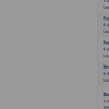
3
s
Les
Ps
6
s
Les
Re
6
s
Les
Wer
6
s
Les
Do
6 s
tal