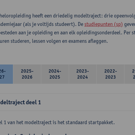
heloropleiding heeft een driedelig modeltraject: drie opeenvo
ademiejaar (als je voltijds studeert). De
studiepunten (sp)
geven
 besteden aan je opleiding en aan elk opleidingsonderdeel. Per 
 uren studeren, lessen volgen en examens afleggen.
26-
2025-
2024-
2023-
2022-
2
27
2026
2025
2024
2023
deltraject deel 1
l 1 van het modeltraject is het standaard startpakket.