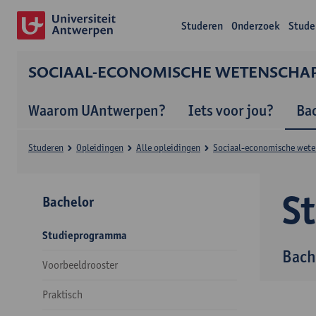
Studeren
Onderzoek
Stude
SOCIAAL-ECONOMISCHE WETENSCHA
Waarom UAntwerpen?
Iets voor jou?
Ba
Studeren
Opleidingen
Alle opleidingen
Sociaal-economische wet
S
Bachelor
Studieprogramma
Bach
Voorbeeldrooster
Praktisch