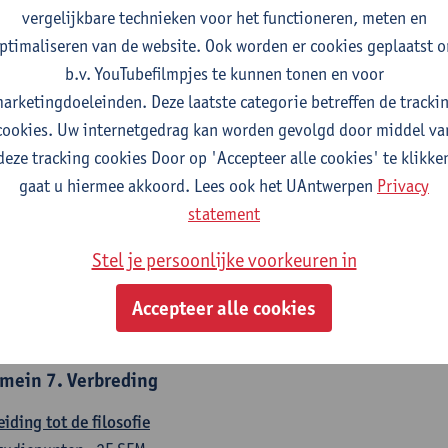
countancy
vergelijkbare technieken voor het functioneren, meten en
tudiepunten
1E/2E SEM
ptimaliseren van de website. Ook worden er cookies geplaatst 
gever(s):
Tom Van Caneghem
Christine Lippens
b.v. YouTubefilmpjes te kunnen tonen en voor
arketingdoeleinden. Deze laatste categorie betreffen de tracki
mein 6. Kwantitatieve methoden
cookies. Uw internetgedrag kan worden gevolgd door middel va
deze tracking cookies Door op 'Accepteer alle cookies' te klikke
chrijvende statistiek en kansrekenen
gaat u hiermee akkoord. Lees ook het UAntwerpen
Privacy
tudiepunten
2E SEM
statement
gever(s):
Stephan Van der Veeken
Stel je persoonlijke voorkeuren in
skundige methoden en technieken
tudiepunten
1E/2E SEM
Accepteer alle cookies
gever(s):
Ida Ruts
mein 7. Verbreding
eiding tot de filosofie