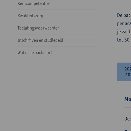
Kerncompetenties
De bac
Kwaliteitszorg
per ac
Toelatingsvoorwaarden
je zal
tot 30
Inschrijven en studiegeld
Wat na je bachelor?
20
20
Mo
Dee