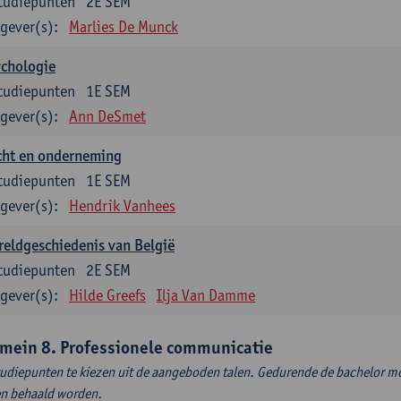
tudiepunten
2E SEM
gever(s):
Marlies De Munck
ychologie
tudiepunten
1E SEM
gever(s):
Ann DeSmet
cht en onderneming
tudiepunten
1E SEM
gever(s):
Hendrik Vanhees
eldgeschiedenis van België
tudiepunten
2E SEM
gever(s):
Hilde Greefs
Ilja Van Damme
mein 8. Professionele communicatie
tudiepunten te kiezen uit de aangeboden talen. Gedurende de bachelor m
en behaald worden.