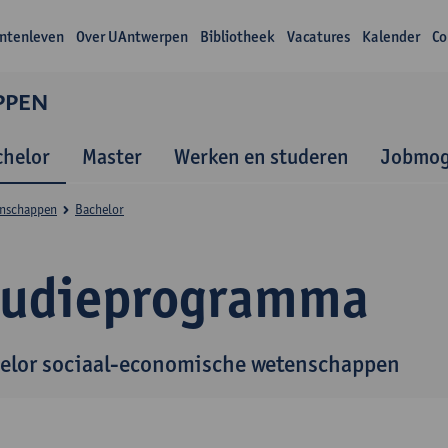
ntenleven
Over UAntwerpen
Bibliotheek
Vacatures
Kalender
Co
PPEN
chelor
Master
Werken en studeren
Jobmog
enschappen
Bachelor
tudieprogramma
elor sociaal-economische wetenschappen