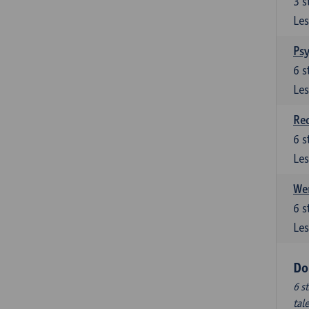
3
s
Les
Ps
6
s
Les
Re
6
s
Les
Wer
6
s
Les
Do
6 s
tal