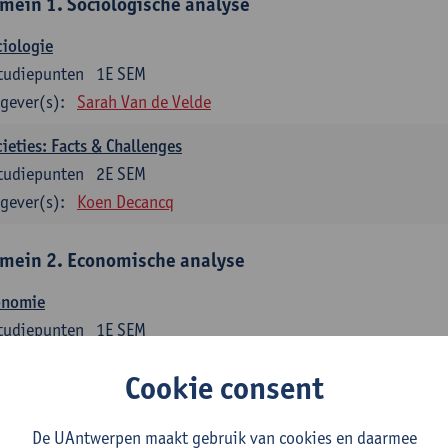
mein 1. Sociologische analyse
iologie
tudiepunten
1E SEM
gever(s):
Sarah Van de Velde
ieties: Facts & Challenges
tudiepunten
2E SEM
gever(s):
Koen Decancq
mein 2. Economische analyse
onomie
tudiepunten
1E SEM
gever(s):
Jan Bouckaert
Julie Adriaensen
Cookie consent
mein 3. Bedrijfseconomie
De UAntwerpen maakt gebruik van cookies en daarmee