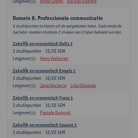
Lesgever(s):
Hilde Greefs
Ilja Van Damme
Domein 8. Professionele communicatie
6 studiepunten te kiezen uit de aangeboden talen. Gedurende de
bachelor moeten minstens 2 niveaus van 2 talen behaald worden.
Zakelijk en economisch Duits 1
3
studiepunten
1E/2E SEM
Lesgever(s):
Hans Verboven
Zakelijk en economisch Engels 1
3
studiepunten
1E/2E SEM
Lesgever(s):
Jana Declercq
Lola Oduwole
Zakelijk en economisch Frans 1
3
studiepunten
1E/2E SEM
Lesgever(s):
Pascale Dumont
Zakelijk en economisch Spaans 1
3
studiepunten
1E/2E SEM