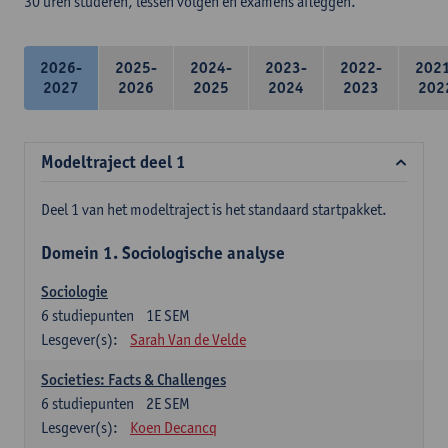
30 uren studeren, lessen volgen en examens afleggen.
2026-
2025-
2024-
2023-
2022-
202
2027
2026
2025
2024
2023
202
Modeltraject deel 1
Deel 1 van het modeltraject is het standaard startpakket.
Domein 1. Sociologische analyse
Sociologie
6
studiepunten
1E SEM
Lesgever(s):
Sarah Van de Velde
Societies: Facts & Challenges
6
studiepunten
2E SEM
Lesgever(s):
Koen Decancq