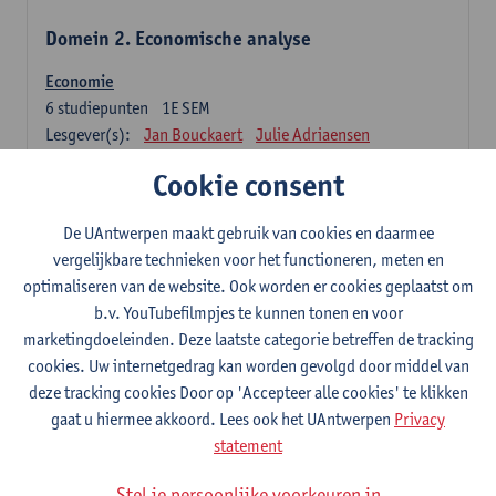
Domein 2. Economische analyse
Economie
6
studiepunten
1E SEM
Lesgever(s):
Jan Bouckaert
Julie Adriaensen
Cookie consent
Domein 3. Bedrijfseconomie
De UAntwerpen maakt gebruik van cookies en daarmee
Accountancy
vergelijkbare technieken voor het functioneren, meten en
6
studiepunten
1E/2E SEM
optimaliseren van de website. Ook worden er cookies geplaatst om
Lesgever(s):
Tom Van Caneghem
Christine Lippens
b.v. YouTubefilmpjes te kunnen tonen en voor
marketingdoeleinden. Deze laatste categorie betreffen de tracking
Domein 6. Kwantitatieve methoden
cookies. Uw internetgedrag kan worden gevolgd door middel van
deze tracking cookies Door op 'Accepteer alle cookies' te klikken
Beschrijvende statistiek en kansrekenen
gaat u hiermee akkoord. Lees ook het UAntwerpen
Privacy
3
studiepunten
2E SEM
statement
Lesgever(s):
Stephan Van der Veeken
Stel je persoonlijke voorkeuren in
Wiskundige methoden en technieken