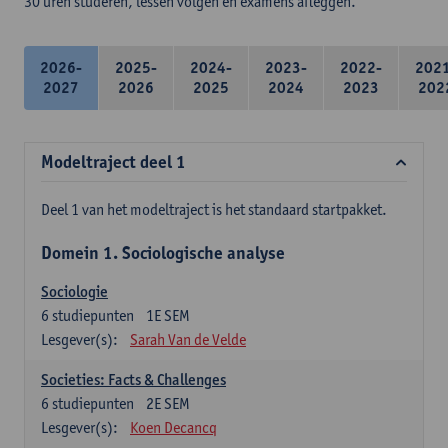
30 uren studeren, lessen volgen en examens afleggen.
2026-
2025-
2024-
2023-
2022-
202
2027
2026
2025
2024
2023
202
Modeltraject deel 1
Deel 1 van het modeltraject is het standaard startpakket.
Domein 1. Sociologische analyse
Sociologie
6
studiepunten
1E SEM
Lesgever(s):
Sarah Van de Velde
Societies: Facts & Challenges
6
studiepunten
2E SEM
Lesgever(s):
Koen Decancq