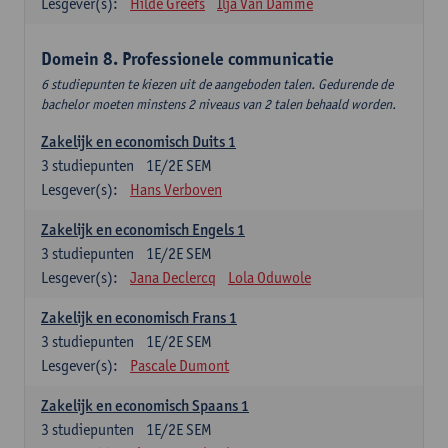
Lesgever(s):
Hilde Greefs
Ilja Van Damme
Domein 8. Professionele communicatie
6 studiepunten te kiezen uit de aangeboden talen. Gedurende de
bachelor moeten minstens 2 niveaus van 2 talen behaald worden.
Zakelijk en economisch Duits 1
3
studiepunten
1E/2E SEM
Lesgever(s):
Hans Verboven
Zakelijk en economisch Engels 1
3
studiepunten
1E/2E SEM
Lesgever(s):
Jana Declercq
Lola Oduwole
Zakelijk en economisch Frans 1
3
studiepunten
1E/2E SEM
Lesgever(s):
Pascale Dumont
Zakelijk en economisch Spaans 1
3
studiepunten
1E/2E SEM