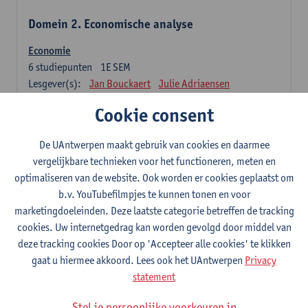
Domein 2. Economische analyse
Economie
6
studiepunten
1E SEM
Lesgever(s):
Jan Bouckaert
Julie Adriaensen
Cookie consent
Domein 3. Bedrijfseconomie
De UAntwerpen maakt gebruik van cookies en daarmee
Accountancy
vergelijkbare technieken voor het functioneren, meten en
6
studiepunten
1E/2E SEM
optimaliseren van de website. Ook worden er cookies geplaatst om
Lesgever(s):
Tom Van Caneghem
Christine Lippens
b.v. YouTubefilmpjes te kunnen tonen en voor
marketingdoeleinden. Deze laatste categorie betreffen de tracking
Domein 6. Kwantitatieve methoden
cookies. Uw internetgedrag kan worden gevolgd door middel van
deze tracking cookies Door op 'Accepteer alle cookies' te klikken
Beschrijvende statistiek en kansrekenen
gaat u hiermee akkoord. Lees ook het UAntwerpen
Privacy
3
studiepunten
2E SEM
statement
Lesgever(s):
Stephan Van der Veeken
Stel je persoonlijke voorkeuren in
Wiskundige methoden en technieken