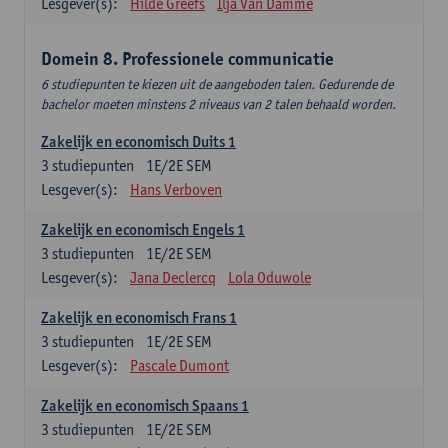
Lesgever(s):
Hilde Greefs
Ilja Van Damme
Domein 8. Professionele communicatie
6 studiepunten te kiezen uit de aangeboden talen. Gedurende de
bachelor moeten minstens 2 niveaus van 2 talen behaald worden.
Zakelijk en economisch Duits 1
3
studiepunten
1E/2E SEM
Lesgever(s):
Hans Verboven
Zakelijk en economisch Engels 1
3
studiepunten
1E/2E SEM
Lesgever(s):
Jana Declercq
Lola Oduwole
Zakelijk en economisch Frans 1
3
studiepunten
1E/2E SEM
Lesgever(s):
Pascale Dumont
Zakelijk en economisch Spaans 1
3
studiepunten
1E/2E SEM