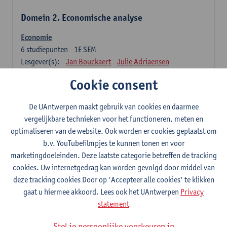
Domein 2. Economische analyse
Economie
6
studiepunten
1E SEM
Lesgever(s):
Jan Bouckaert
Julie Adriaensen
Cookie consent
Domein 3. Bedrijfseconomie
De UAntwerpen maakt gebruik van cookies en daarmee
Accountancy
vergelijkbare technieken voor het functioneren, meten en
6
studiepunten
1E/2E SEM
optimaliseren van de website. Ook worden er cookies geplaatst om
Lesgever(s):
Tom Van Caneghem
Christine Lippens
b.v. YouTubefilmpjes te kunnen tonen en voor
marketingdoeleinden. Deze laatste categorie betreffen de tracking
Domein 6. Kwantitatieve methoden
cookies. Uw internetgedrag kan worden gevolgd door middel van
deze tracking cookies Door op 'Accepteer alle cookies' te klikken
Beschrijvende statistiek en kansrekenen
gaat u hiermee akkoord. Lees ook het UAntwerpen
Privacy
3
studiepunten
2E SEM
statement
Lesgever(s):
Stephan Van der Veeken
Stel je persoonlijke voorkeuren in
Wiskundige methoden en technieken