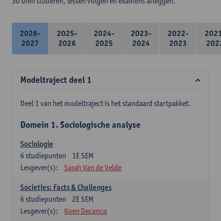
30 uren studeren, lessen volgen en examens afleggen.
2026-
2025-
2024-
2023-
2022-
202
2027
2026
2025
2024
2023
202
Modeltraject deel 1
Deel 1 van het modeltraject is het standaard startpakket.
Domein 1. Sociologische analyse
Sociologie
6
studiepunten
1E SEM
Lesgever(s):
Sarah Van de Velde
Societies: Facts & Challenges
6
studiepunten
2E SEM
Lesgever(s):
Koen Decancq