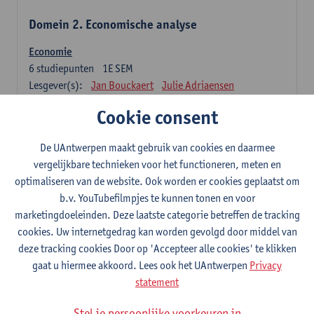
Domein 2. Economische analyse
Economie
6
studiepunten
1E SEM
Lesgever(s):
Jan Bouckaert
Julie Adriaensen
Cookie consent
Domein 3. Bedrijfseconomie
De UAntwerpen maakt gebruik van cookies en daarmee
Accountancy
vergelijkbare technieken voor het functioneren, meten en
6
studiepunten
1E/2E SEM
optimaliseren van de website. Ook worden er cookies geplaatst om
Lesgever(s):
Tom Van Caneghem
Christine Lippens
b.v. YouTubefilmpjes te kunnen tonen en voor
marketingdoeleinden. Deze laatste categorie betreffen de tracking
Domein 6. Kwantitatieve methoden
cookies. Uw internetgedrag kan worden gevolgd door middel van
deze tracking cookies Door op 'Accepteer alle cookies' te klikken
Beschrijvende statistiek en kansrekenen
gaat u hiermee akkoord. Lees ook het UAntwerpen
Privacy
3
studiepunten
2E SEM
statement
Lesgever(s):
Stephan Van der Veeken
Stel je persoonlijke voorkeuren in
Wiskundige methoden en technieken