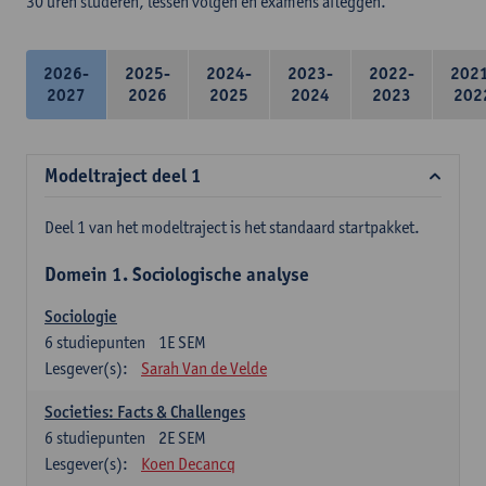
30 uren studeren, lessen volgen en examens afleggen.
2026-
2025-
2024-
2023-
2022-
202
2027
2026
2025
2024
2023
202
Modeltraject deel 1
Deel 1 van het modeltraject is het standaard startpakket.
Domein 1. Sociologische analyse
Sociologie
6
studiepunten
1E SEM
Lesgever(s):
Sarah Van de Velde
Societies: Facts & Challenges
6
studiepunten
2E SEM
Lesgever(s):
Koen Decancq