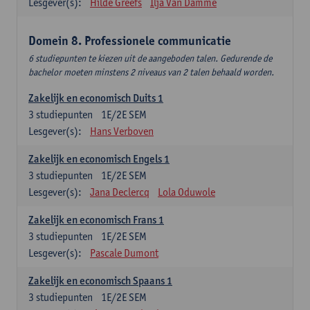
Lesgever(s):
Hilde Greefs
Ilja Van Damme
Domein 8. Professionele communicatie
6 studiepunten te kiezen uit de aangeboden talen. Gedurende de
bachelor moeten minstens 2 niveaus van 2 talen behaald worden.
Zakelijk en economisch Duits 1
3
studiepunten
1E/2E SEM
Lesgever(s):
Hans Verboven
Zakelijk en economisch Engels 1
3
studiepunten
1E/2E SEM
Lesgever(s):
Jana Declercq
Lola Oduwole
Zakelijk en economisch Frans 1
3
studiepunten
1E/2E SEM
Lesgever(s):
Pascale Dumont
Zakelijk en economisch Spaans 1
3
studiepunten
1E/2E SEM