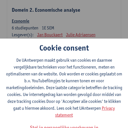
Domein 2. Economische analyse
Economie
6
studiepunten
1E SEM
Lesgever(s):
Jan Bouckaert
Julie Adriaensen
Cookie consent
Domein 3. Bedrijfseconomie
De UAntwerpen maakt gebruik van cookies en daarmee
Accountancy
vergelijkbare technieken voor het functioneren, meten en
6
studiepunten
1E/2E SEM
optimaliseren van de website. Ook worden er cookies geplaatst om
Lesgever(s):
Tom Van Caneghem
Christine Lippens
b.v. YouTubefilmpjes te kunnen tonen en voor
marketingdoeleinden. Deze laatste categorie betreffen de tracking
Domein 6. Kwantitatieve methoden
cookies. Uw internetgedrag kan worden gevolgd door middel van
deze tracking cookies Door op 'Accepteer alle cookies' te klikken
Beschrijvende statistiek en kansrekenen
gaat u hiermee akkoord. Lees ook het UAntwerpen
Privacy
3
studiepunten
2E SEM
statement
Lesgever(s):
Stephan Van der Veeken
Stel je persoonlijke voorkeuren in
Wiskundige methoden en technieken