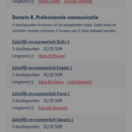
Lesgever(s):
Hilde Greefs
Ilja Van Damme
Domein 8. Professionele communicatie
6 studiepunten te kiezen uit de aangeboden talen. Gedurende de
bachelor moeten minstens 2 niveaus van 2 talen behaald worden.
Zakelijk en economisch Duits 1
3
studiepunten
1E/2E SEM
Lesgever(s):
Hans Verboven
Zakelijk en economisch Engels 1
3
studiepunten
1E/2E SEM
Lesgever(s):
Jana Declercq
Lola Oduwole
Zakelijk en economisch Frans 1
3
studiepunten
1E/2E SEM
Lesgever(s):
Pascale Dumont
Zakelijk en economisch Spaans 1
3
studiepunten
1E/2E SEM