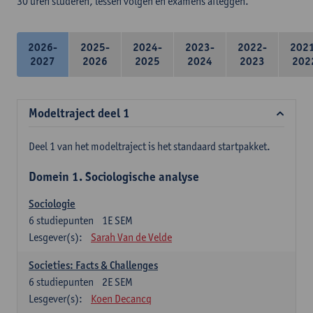
30 uren studeren, lessen volgen en examens afleggen.
2026-
2025-
2024-
2023-
2022-
202
2027
2026
2025
2024
2023
202
Modeltraject deel 1
Deel 1 van het modeltraject is het standaard startpakket.
Domein 1. Sociologische analyse
Sociologie
6
studiepunten
1E SEM
Lesgever(s):
Sarah Van de Velde
Societies: Facts & Challenges
6
studiepunten
2E SEM
Lesgever(s):
Koen Decancq