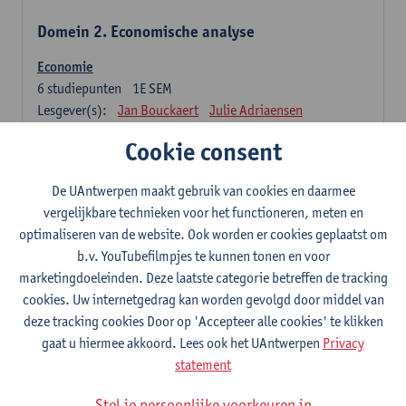
Domein 2. Economische analyse
Economie
6
studiepunten
1E SEM
Lesgever(s):
Jan Bouckaert
Julie Adriaensen
Cookie consent
Domein 3. Bedrijfseconomie
De UAntwerpen maakt gebruik van cookies en daarmee
Accountancy
vergelijkbare technieken voor het functioneren, meten en
6
studiepunten
1E/2E SEM
optimaliseren van de website. Ook worden er cookies geplaatst om
Lesgever(s):
Tom Van Caneghem
Christine Lippens
b.v. YouTubefilmpjes te kunnen tonen en voor
marketingdoeleinden. Deze laatste categorie betreffen de tracking
Domein 6. Kwantitatieve methoden
cookies. Uw internetgedrag kan worden gevolgd door middel van
deze tracking cookies Door op 'Accepteer alle cookies' te klikken
Beschrijvende statistiek en kansrekenen
gaat u hiermee akkoord. Lees ook het UAntwerpen
Privacy
3
studiepunten
2E SEM
statement
Lesgever(s):
Stephan Van der Veeken
Stel je persoonlijke voorkeuren in
Wiskundige methoden en technieken