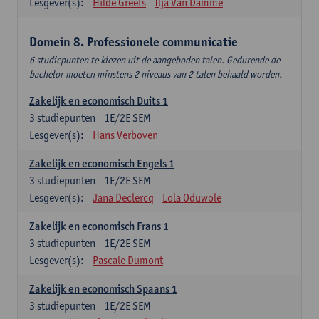
Lesgever(s):
Hilde Greefs
Ilja Van Damme
Domein 8. Professionele communicatie
6 studiepunten te kiezen uit de aangeboden talen. Gedurende de
bachelor moeten minstens 2 niveaus van 2 talen behaald worden.
Zakelijk en economisch Duits 1
3
studiepunten
1E/2E SEM
Lesgever(s):
Hans Verboven
Zakelijk en economisch Engels 1
3
studiepunten
1E/2E SEM
Lesgever(s):
Jana Declercq
Lola Oduwole
Zakelijk en economisch Frans 1
3
studiepunten
1E/2E SEM
Lesgever(s):
Pascale Dumont
Zakelijk en economisch Spaans 1
3
studiepunten
1E/2E SEM