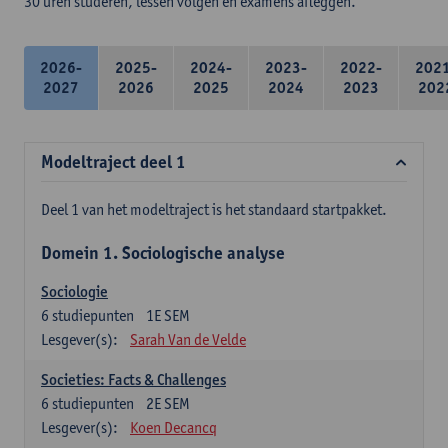
30 uren studeren, lessen volgen en examens afleggen.
2026-
2025-
2024-
2023-
2022-
202
2027
2026
2025
2024
2023
202
Modeltraject deel 1
Deel 1 van het modeltraject is het standaard startpakket.
Domein 1. Sociologische analyse
Sociologie
6
studiepunten
1E SEM
Lesgever(s):
Sarah Van de Velde
Societies: Facts & Challenges
6
studiepunten
2E SEM
Lesgever(s):
Koen Decancq