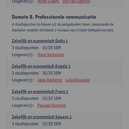
Lesgever(s):
Hilde Greefs
Ilja Van Damme
Domein 8. Professionele communicatie
6 studiepunten te kiezen uit de aangeboden talen. Gedurende de
bachelor moeten minstens 2 niveaus van 2 talen behaald worden.
Zakelijk en economisch Duits 1
3
studiepunten
1E/2E SEM
Lesgever(s):
Hans Verboven
Zakelijk en economisch Engels 1
3
studiepunten
1E/2E SEM
Lesgever(s):
Jana Declercq
Lola Oduwole
Zakelijk en economisch Frans 1
3
studiepunten
1E/2E SEM
Lesgever(s):
Pascale Dumont
Zakelijk en economisch Spaans 1
3
studiepunten
1E/2E SEM