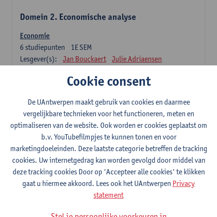
Domein 2. Economische analyse
Economie
6
studiepunten
1E SEM
Lesgever(s):
Jan Bouckaert
Julie Adriaensen
Cookie consent
Domein 3. Bedrijfseconomie
De UAntwerpen maakt gebruik van cookies en daarmee
Accountancy
vergelijkbare technieken voor het functioneren, meten en
6
studiepunten
1E/2E SEM
optimaliseren van de website. Ook worden er cookies geplaatst om
Lesgever(s):
Tom Van Caneghem
Christine Lippens
b.v. YouTubefilmpjes te kunnen tonen en voor
marketingdoeleinden. Deze laatste categorie betreffen de tracking
Domein 6. Kwantitatieve methoden
cookies. Uw internetgedrag kan worden gevolgd door middel van
deze tracking cookies Door op 'Accepteer alle cookies' te klikken
Beschrijvende statistiek en kansrekenen
gaat u hiermee akkoord. Lees ook het UAntwerpen
Privacy
3
studiepunten
2E SEM
statement
Lesgever(s):
Stephan Van der Veeken
Stel je persoonlijke voorkeuren in
Wiskundige methoden en technieken