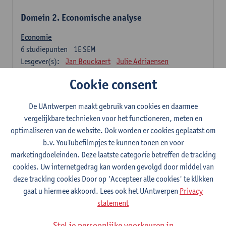
Domein 2. Economische analyse
Economie
6
studiepunten
1E SEM
Lesgever(s):
Jan Bouckaert
Julie Adriaensen
Cookie consent
Domein 3. Bedrijfseconomie
De UAntwerpen maakt gebruik van cookies en daarmee
Accountancy
vergelijkbare technieken voor het functioneren, meten en
6
studiepunten
1E/2E SEM
optimaliseren van de website. Ook worden er cookies geplaatst om
Lesgever(s):
Tom Van Caneghem
Christine Lippens
b.v. YouTubefilmpjes te kunnen tonen en voor
marketingdoeleinden. Deze laatste categorie betreffen de tracking
Domein 6. Kwantitatieve methoden
cookies. Uw internetgedrag kan worden gevolgd door middel van
deze tracking cookies Door op 'Accepteer alle cookies' te klikken
Beschrijvende statistiek en kansrekenen
gaat u hiermee akkoord. Lees ook het UAntwerpen
Privacy
3
studiepunten
2E SEM
statement
Lesgever(s):
Stephan Van der Veeken
Stel je persoonlijke voorkeuren in
Wiskundige methoden en technieken