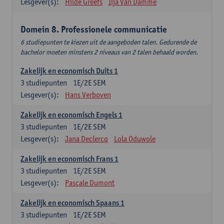
Lesgever(s):
Hilde Greefs
Ilja Van Damme
Domein 8. Professionele communicatie
6 studiepunten te kiezen uit de aangeboden talen. Gedurende de
bachelor moeten minstens 2 niveaus van 2 talen behaald worden.
Zakelijk en economisch Duits 1
3
studiepunten
1E/2E SEM
Lesgever(s):
Hans Verboven
Zakelijk en economisch Engels 1
3
studiepunten
1E/2E SEM
Lesgever(s):
Jana Declercq
Lola Oduwole
Zakelijk en economisch Frans 1
3
studiepunten
1E/2E SEM
Lesgever(s):
Pascale Dumont
Zakelijk en economisch Spaans 1
3
studiepunten
1E/2E SEM