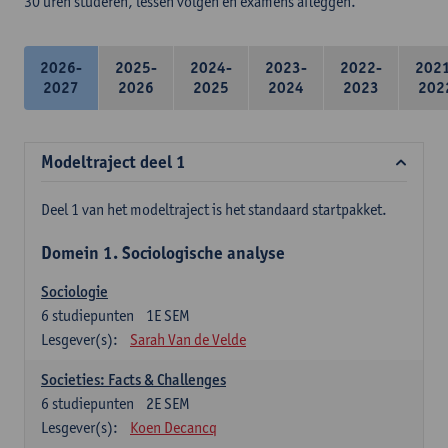
30 uren studeren, lessen volgen en examens afleggen.
2026-
2025-
2024-
2023-
2022-
202
2027
2026
2025
2024
2023
202
Modeltraject deel 1
Deel 1 van het modeltraject is het standaard startpakket.
Domein 1. Sociologische analyse
Sociologie
6
studiepunten
1E SEM
Lesgever(s):
Sarah Van de Velde
Societies: Facts & Challenges
6
studiepunten
2E SEM
Lesgever(s):
Koen Decancq