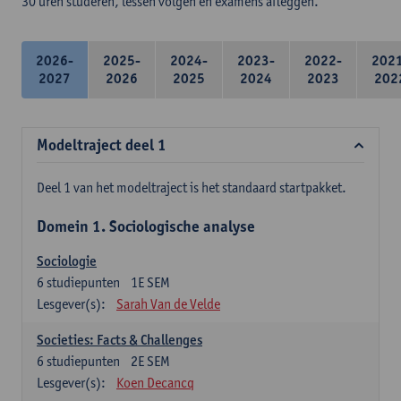
30 uren studeren, lessen volgen en examens afleggen.
2026-
2025-
2024-
2023-
2022-
202
2027
2026
2025
2024
2023
202
Modeltraject deel 1
Deel 1 van het modeltraject is het standaard startpakket.
Domein 1. Sociologische analyse
Sociologie
6
studiepunten
1E SEM
Lesgever(s):
Sarah Van de Velde
Societies: Facts & Challenges
6
studiepunten
2E SEM
Lesgever(s):
Koen Decancq