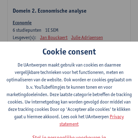
Domein 2. Economische analyse
Economie
6
studiepunten
1E SEM
Lesgever(s):
Jan Bouckaert
Julie Adriaensen
Cookie consent
Domein 3. Bedrijfseconomie
De UAntwerpen maakt gebruik van cookies en daarmee
Accountancy
vergelijkbare technieken voor het functioneren, meten en
6
studiepunten
1E/2E SEM
optimaliseren van de website. Ook worden er cookies geplaatst om
Lesgever(s):
Tom Van Caneghem
Christine Lippens
b.v. YouTubefilmpjes te kunnen tonen en voor
marketingdoeleinden. Deze laatste categorie betreffen de tracking
Domein 6. Kwantitatieve methoden
cookies. Uw internetgedrag kan worden gevolgd door middel van
deze tracking cookies Door op 'Accepteer alle cookies' te klikken
Beschrijvende statistiek en kansrekenen
gaat u hiermee akkoord. Lees ook het UAntwerpen
Privacy
3
studiepunten
2E SEM
statement
Lesgever(s):
Stephan Van der Veeken
Stel je persoonlijke voorkeuren in
Wiskundige methoden en technieken