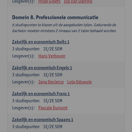
Lesgever(s):
Hilde Greefs
Ilja Van Damme
Domein 8. Professionele communicatie
6 studiepunten te kiezen uit de aangeboden talen. Gedurende de
bachelor moeten minstens 2 niveaus van 2 talen behaald worden.
Zakelijk en economisch Duits 1
3
studiepunten
1E/2E SEM
Lesgever(s):
Hans Verboven
Zakelijk en economisch Engels 1
3
studiepunten
1E/2E SEM
Lesgever(s):
Jana Declercq
Lola Oduwole
Zakelijk en economisch Frans 1
3
studiepunten
1E/2E SEM
Lesgever(s):
Pascale Dumont
Zakelijk en economisch Spaans 1
3
studiepunten
1E/2E SEM