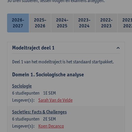
30 uren studeren, lessen volgen en examens afleggen.
2026-
2025-
2024-
2023-
2022-
202
2027
2026
2025
2024
2023
202
Modeltraject deel 1
Deel 1 van het modeltraject is het standaard startpakket.
Domein 1. Sociologische analyse
Sociologie
6
studiepunten
1E SEM
Lesgever(s):
Sarah Van de Velde
Societies: Facts & Challenges
6
studiepunten
2E SEM
Lesgever(s):
Koen Decancq