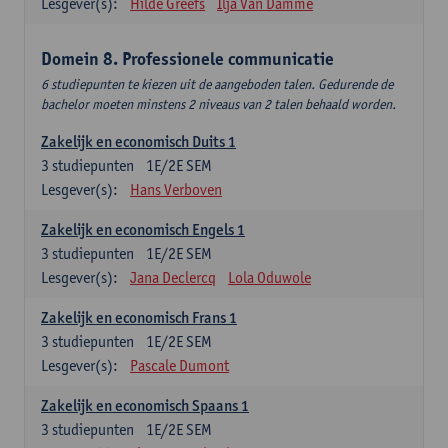
Lesgever(s):
Hilde Greefs
Ilja Van Damme
Domein 8. Professionele communicatie
6 studiepunten te kiezen uit de aangeboden talen. Gedurende de
bachelor moeten minstens 2 niveaus van 2 talen behaald worden.
Zakelijk en economisch Duits 1
3
studiepunten
1E/2E SEM
Lesgever(s):
Hans Verboven
Zakelijk en economisch Engels 1
3
studiepunten
1E/2E SEM
Lesgever(s):
Jana Declercq
Lola Oduwole
Zakelijk en economisch Frans 1
3
studiepunten
1E/2E SEM
Lesgever(s):
Pascale Dumont
Zakelijk en economisch Spaans 1
3
studiepunten
1E/2E SEM