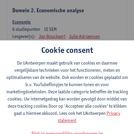
Domein 2. Economische analyse
Economie
6
studiepunten
1E SEM
Lesgever(s):
Jan Bouckaert
Julie Adriaensen
Cookie consent
Domein 3. Bedrijfseconomie
De UAntwerpen maakt gebruik van cookies en daarmee
Accountancy
vergelijkbare technieken voor het functioneren, meten en
6
studiepunten
1E/2E SEM
optimaliseren van de website. Ook worden er cookies geplaatst om
Lesgever(s):
Tom Van Caneghem
Christine Lippens
b.v. YouTubefilmpjes te kunnen tonen en voor
marketingdoeleinden. Deze laatste categorie betreffen de tracking
Domein 6. Kwantitatieve methoden
cookies. Uw internetgedrag kan worden gevolgd door middel van
deze tracking cookies Door op 'Accepteer alle cookies' te klikken
Beschrijvende statistiek en kansrekenen
gaat u hiermee akkoord. Lees ook het UAntwerpen
Privacy
3
studiepunten
2E SEM
statement
Lesgever(s):
Stephan Van der Veeken
Stel je persoonlijke voorkeuren in
Wiskundige methoden en technieken