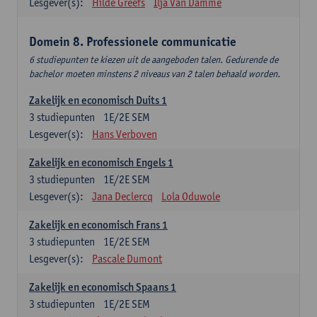
Lesgever(s):
Hilde Greefs
Ilja Van Damme
Domein 8. Professionele communicatie
6 studiepunten te kiezen uit de aangeboden talen. Gedurende de
bachelor moeten minstens 2 niveaus van 2 talen behaald worden.
Zakelijk en economisch Duits 1
3
studiepunten
1E/2E SEM
Lesgever(s):
Hans Verboven
Zakelijk en economisch Engels 1
3
studiepunten
1E/2E SEM
Lesgever(s):
Jana Declercq
Lola Oduwole
Zakelijk en economisch Frans 1
3
studiepunten
1E/2E SEM
Lesgever(s):
Pascale Dumont
Zakelijk en economisch Spaans 1
3
studiepunten
1E/2E SEM