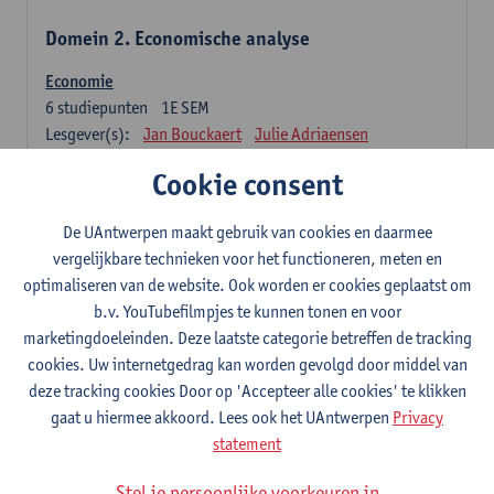
Domein 2. Economische analyse
Economie
6
studiepunten
1E SEM
Lesgever(s):
Jan Bouckaert
Julie Adriaensen
Cookie consent
Domein 3. Bedrijfseconomie
De UAntwerpen maakt gebruik van cookies en daarmee
Accountancy
vergelijkbare technieken voor het functioneren, meten en
6
studiepunten
1E/2E SEM
optimaliseren van de website. Ook worden er cookies geplaatst om
Lesgever(s):
Tom Van Caneghem
Christine Lippens
b.v. YouTubefilmpjes te kunnen tonen en voor
marketingdoeleinden. Deze laatste categorie betreffen de tracking
Domein 6. Kwantitatieve methoden
cookies. Uw internetgedrag kan worden gevolgd door middel van
deze tracking cookies Door op 'Accepteer alle cookies' te klikken
Beschrijvende statistiek en kansrekenen
gaat u hiermee akkoord. Lees ook het UAntwerpen
Privacy
3
studiepunten
2E SEM
statement
Lesgever(s):
Stephan Van der Veeken
Stel je persoonlijke voorkeuren in
Wiskundige methoden en technieken