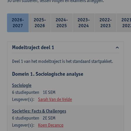
30 uren studeren, lessen volgen en examens afleggen.
2026-
2025-
2024-
2023-
2022-
202
2027
2026
2025
2024
2023
202
Modeltraject deel 1
Deel 1 van het modeltraject is het standaard startpakket.
Domein 1. Sociologische analyse
Sociologie
6
studiepunten
1E SEM
Lesgever(s):
Sarah Van de Velde
Societies: Facts & Challenges
6
studiepunten
2E SEM
Lesgever(s):
Koen Decancq