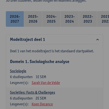
30 uren studeren, lessen volgen en examens afleggen.
2026-
2025-
2024-
2023-
2022-
202
2027
2026
2025
2024
2023
202
Modeltraject deel 1
Deel 1 van het modeltraject is het standaard startpakket.
Domein 1. Sociologische analyse
Sociologie
6
studiepunten
1E SEM
Lesgever(s):
Sarah Van de Velde
Societies: Facts & Challenges
6
studiepunten
2E SEM
Lesgever(s):
Koen Decancq