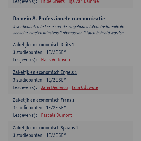
Lesgever(s):
Hilde Greefs
Ilja Van Damme
Domein 8. Professionele communicatie
6 studiepunten te kiezen uit de aangeboden talen. Gedurende de
bachelor moeten minstens 2 niveaus van 2 talen behaald worden.
Zakelijk en economisch Duits 1
3
studiepunten
1E/2E SEM
Lesgever(s):
Hans Verboven
Zakelijk en economisch Engels 1
3
studiepunten
1E/2E SEM
Lesgever(s):
Jana Declercq
Lola Oduwole
Zakelijk en economisch Frans 1
3
studiepunten
1E/2E SEM
Lesgever(s):
Pascale Dumont
Zakelijk en economisch Spaans 1
3
studiepunten
1E/2E SEM