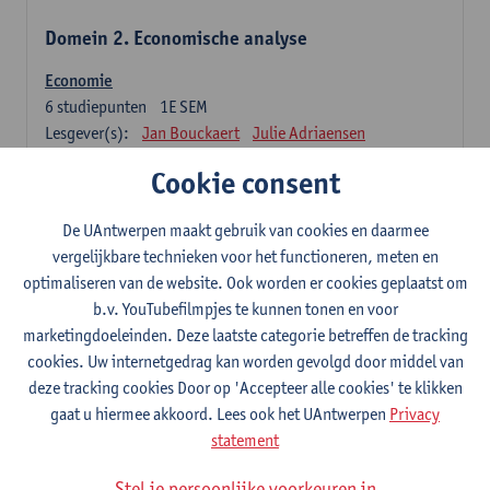
Domein 2. Economische analyse
Economie
6
studiepunten
1E SEM
Lesgever(s):
Jan Bouckaert
Julie Adriaensen
Cookie consent
Domein 3. Bedrijfseconomie
De UAntwerpen maakt gebruik van cookies en daarmee
Accountancy
vergelijkbare technieken voor het functioneren, meten en
6
studiepunten
1E/2E SEM
optimaliseren van de website. Ook worden er cookies geplaatst om
Lesgever(s):
Tom Van Caneghem
Christine Lippens
b.v. YouTubefilmpjes te kunnen tonen en voor
marketingdoeleinden. Deze laatste categorie betreffen de tracking
Domein 6. Kwantitatieve methoden
cookies. Uw internetgedrag kan worden gevolgd door middel van
deze tracking cookies Door op 'Accepteer alle cookies' te klikken
Beschrijvende statistiek en kansrekenen
gaat u hiermee akkoord. Lees ook het UAntwerpen
Privacy
3
studiepunten
2E SEM
statement
Lesgever(s):
Stephan Van der Veeken
Stel je persoonlijke voorkeuren in
Wiskundige methoden en technieken