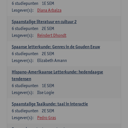
6
studiepunten
1E SEM
Lesgever(s):
Diana Arbaiza
Spaanstalige literatuur en cultuur 2
6
studiepunten
2E SEM
Lesgever(s):
Reindert Dhondt
Spaanse letterkunde: Genres in de Gouden Eeuw
6
studiepunten
2E SEM
Lesgever(s):
Elizabeth Amann
Hispano-Amerikaanse Letterkunde: hedendaagse
tendensen
6
studiepunten
1E SEM
Lesgever(s):
Ilse Logie
Spaanstalige Taalkunde: taal in interactie
6
studiepunten
2E SEM
Lesgever(s):
Pedro Gras