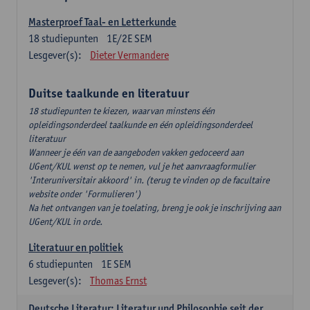
Masterproef Taal- en Letterkunde
18
studiepunten
1E/2E SEM
Lesgever(s):
Dieter Vermandere
Duitse taalkunde en literatuur
18 studiepunten te kiezen, waarvan minstens één
opleidingsonderdeel taalkunde en één opleidingsonderdeel
literatuur
Wanneer je één van de aangeboden vakken gedoceerd aan
UGent/KUL wenst op te nemen, vul je het aanvraagformulier
'Interuniversitair akkoord' in. (terug te vinden op de facultaire
website onder 'Formulieren')
Na het ontvangen van je toelating, breng je ook je inschrijving aan
UGent/KUL in orde.
Literatuur en politiek
6
studiepunten
1E SEM
Lesgever(s):
Thomas Ernst
Deutsche Literatur: Literatur und Philosophie seit der