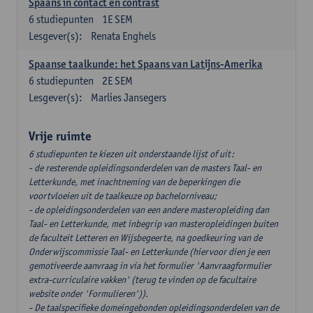
Spaans in contact en contrast
6
studiepunten
1E SEM
Lesgever(s):
Renata Enghels
Spaanse taalkunde: het Spaans van Latijns-Amerika
6
studiepunten
2E SEM
Lesgever(s):
Marlies Jansegers
Vrije ruimte
6 studiepunten te kiezen uit onderstaande lijst of uit:
- de resterende opleidingsonderdelen van de masters Taal- en
Letterkunde, met inachtneming van de beperkingen die
voortvloeien uit de taalkeuze op bachelorniveau;
- de opleidingsonderdelen van een andere masteropleiding dan
Taal- en Letterkunde, met inbegrip van masteropleidingen buiten
de faculteit Letteren en Wijsbegeerte, na goedkeuring van de
Onderwijscommissie Taal- en Letterkunde (hiervoor dien je een
gemotiveerde aanvraag in via het formulier 'Aanvraagformulier
extra-curriculaire vakken' (terug te vinden op de facultaire
website onder 'Formulieren')).
- De taalspecifieke domeingebonden opleidingsonderdelen van de