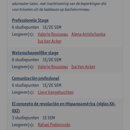
edumaster talen, met inachtneming van de beperkingen die
voortvloeien uit de taalkeuze op bachelorniveau.
Professionele Stage
6
studiepunten
1E/2E SEM
Lesgever(s):
Valerie Rousseau
Alena Anishchanka
Isa Van Acker
Wetenschappelijke stage
6
studiepunten
1E/2E SEM
Lesgever(s):
Valerie Rousseau
Isa Van Acker
Comunicación profesional
6
studiepunten
1E/2E SEM
Lesgever(s):
Lieve Vangehuchten
El concepto de revolución en Hispanoamérica (siglos XX-
XXI)
3
studiepunten
1E SEM
Lesgever(s):
Rafael Pedemonte