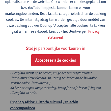
optimaliseren van de website. Ook worden er cookies geplaatst om
6
studiepunten
1E SEM
b.v. YouTubefilmpjes te kunnen tonen en voor
Lesgever(s):
Geert Brône
marketingdoeleinden. Deze laatste categorie betreffen de tracking
cookies. Uw internetgedrag kan worden gevolgd door middel van
Taal en geslacht
deze tracking cookies Door op 'Accepteer alle cookies' te klikken
6
studiepunten
1E SEM
gaat u hiermee akkoord. Lees ook het UAntwerpen
Privacy
Lesgever(s):
Tanja Mortelmans
statement
Spaanse taalkunde en literatuur
Stel je persoonlijke voorkeuren in
18 studiepunten te kiezen, waarvan minstens één
opleidingsonderdeel taalkunde en één opleidingsonderdeel
Accepteer alle cookies
literatuur
Wanneer je één van de aangeboden vakken gedoceerd aan
UGent/KUL wenst op te nemen, vul je het aanvraagformulier
'Interuniversitair akkoord' in. (terug te vinden op de facultaire
website onder 'Formulieren')
Na het ontvangen van je toelating, breng je ook je inschrijving aan
UGent/KUL in orde.
España y África: Historia cultural y relación
contemporánea