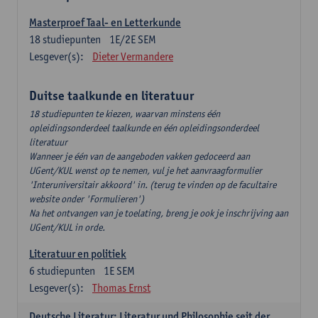
Masterproef Taal- en Letterkunde
18
studiepunten
1E/2E SEM
Lesgever(s):
Dieter Vermandere
Duitse taalkunde en literatuur
18 studiepunten te kiezen, waarvan minstens één
opleidingsonderdeel taalkunde en één opleidingsonderdeel
literatuur
Wanneer je één van de aangeboden vakken gedoceerd aan
UGent/KUL wenst op te nemen, vul je het aanvraagformulier
'Interuniversitair akkoord' in. (terug te vinden op de facultaire
website onder 'Formulieren')
Na het ontvangen van je toelating, breng je ook je inschrijving aan
UGent/KUL in orde.
Literatuur en politiek
6
studiepunten
1E SEM
Lesgever(s):
Thomas Ernst
Deutsche Literatur: Literatur und Philosophie seit der