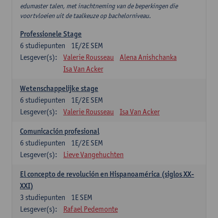
edumaster talen, met inachtneming van de beperkingen die
voortvloeien uit de taalkeuze op bachelorniveau.
Professionele Stage
6
studiepunten
1E/2E SEM
Lesgever(s):
Valerie Rousseau
Alena Anishchanka
Isa Van Acker
Wetenschappelijke stage
6
studiepunten
1E/2E SEM
Lesgever(s):
Valerie Rousseau
Isa Van Acker
Comunicación profesional
6
studiepunten
1E/2E SEM
Lesgever(s):
Lieve Vangehuchten
El concepto de revolución en Hispanoamérica (siglos XX-
XXI)
3
studiepunten
1E SEM
Lesgever(s):
Rafael Pedemonte