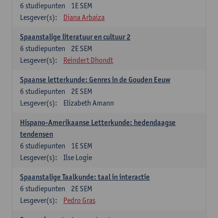
6
studiepunten
1E SEM
Lesgever(s):
Diana Arbaiza
Spaanstalige literatuur en cultuur 2
6
studiepunten
2E SEM
Lesgever(s):
Reindert Dhondt
Spaanse letterkunde: Genres in de Gouden Eeuw
6
studiepunten
2E SEM
Lesgever(s):
Elizabeth Amann
Hispano-Amerikaanse Letterkunde: hedendaagse
tendensen
6
studiepunten
1E SEM
Lesgever(s):
Ilse Logie
Spaanstalige Taalkunde: taal in interactie
6
studiepunten
2E SEM
Lesgever(s):
Pedro Gras