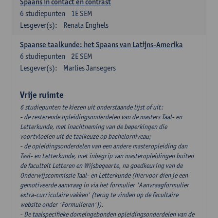
Spaans in contact en contrast
6
studiepunten
1E SEM
Lesgever(s):
Renata Enghels
Spaanse taalkunde: het Spaans van Latijns-Amerika
6
studiepunten
2E SEM
Lesgever(s):
Marlies Jansegers
Vrije ruimte
6 studiepunten te kiezen uit onderstaande lijst of uit:
- de resterende opleidingsonderdelen van de masters Taal- en
Letterkunde, met inachtneming van de beperkingen die
voortvloeien uit de taalkeuze op bachelorniveau;
- de opleidingsonderdelen van een andere masteropleiding dan
Taal- en Letterkunde, met inbegrip van masteropleidingen buiten
de faculteit Letteren en Wijsbegeerte, na goedkeuring van de
Onderwijscommissie Taal- en Letterkunde (hiervoor dien je een
gemotiveerde aanvraag in via het formulier 'Aanvraagformulier
extra-curriculaire vakken' (terug te vinden op de facultaire
website onder 'Formulieren')).
- De taalspecifieke domeingebonden opleidingsonderdelen van de