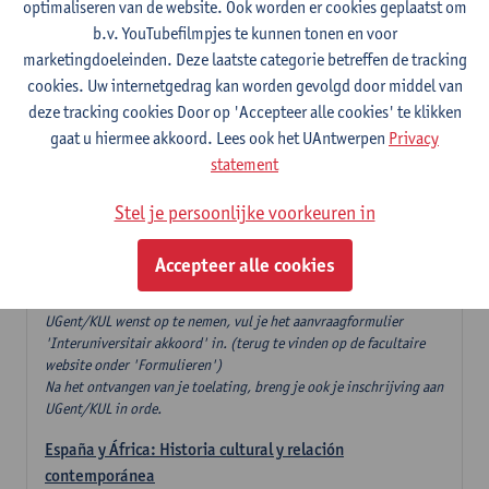
optimaliseren van de website. Ook worden er cookies geplaatst om
6
studiepunten
1E SEM
b.v. YouTubefilmpjes te kunnen tonen en voor
Lesgever(s):
Geert Brône
marketingdoeleinden. Deze laatste categorie betreffen de tracking
cookies. Uw internetgedrag kan worden gevolgd door middel van
Taal en geslacht
deze tracking cookies Door op 'Accepteer alle cookies' te klikken
6
studiepunten
1E SEM
gaat u hiermee akkoord. Lees ook het UAntwerpen
Privacy
Lesgever(s):
Tanja Mortelmans
statement
Spaanse taalkunde en literatuur
Stel je persoonlijke voorkeuren in
18 studiepunten te kiezen, waarvan minstens één
opleidingsonderdeel taalkunde en één opleidingsonderdeel
Accepteer alle cookies
literatuur
Wanneer je één van de aangeboden vakken gedoceerd aan
UGent/KUL wenst op te nemen, vul je het aanvraagformulier
'Interuniversitair akkoord' in. (terug te vinden op de facultaire
website onder 'Formulieren')
Na het ontvangen van je toelating, breng je ook je inschrijving aan
UGent/KUL in orde.
España y África: Historia cultural y relación
contemporánea