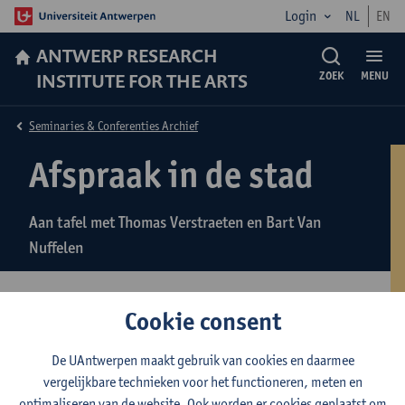
Login
NL
EN
ANTWERP RESEARCH
INSTITUTE FOR THE ARTS
ZOEK
MENU
Seminaries & Conferenties Archief
Afspraak in de stad
Aan tafel met Thomas Verstraeten en Bart Van
Nuffelen
Cookie consent
16 December 2024 - Bourla, Antwerpen
De UAntwerpen maakt gebruik van cookies en daarmee
Naar aanleiding van hun voorstellingen
Seefhoek
vergelijkbare technieken voor het functioneren, meten en
Series
en
Honderd
praten theatermakers
Thomas Verstraeten
optimaliseren van de website. Ook worden er cookies geplaatst om