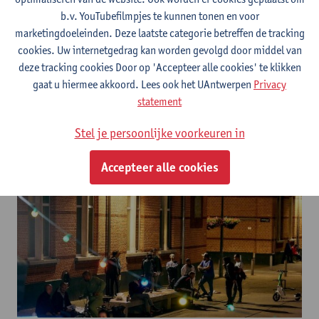
en
Bart Van Nuffelen
over hun geloof, hoop en liefde voor de
b.v. YouTubefilmpjes te kunnen tonen en voor
stad.
marketingdoeleinden. Deze laatste categorie betreffen de tracking
Cultuursocioloog
Pascal Gielen
leidt het gesprek in. Dramaturg
cookies. Uw internetgedrag kan worden gevolgd door middel van
Erwin Jans
praat daarna verder met Thomas Verstraeten en Bart
deze tracking cookies Door op 'Accepteer alle cookies' te klikken
Van Nuffelen.
gaat u hiermee akkoord. Lees ook het UAntwerpen
Privacy
statement
Voorafgaand kan je de
expo
Seefhoek Series
bezoeken bij Fred &
Ferry Gallery. Welkom vanaf 19u. Thomas Verstraeten geeft om
Stel je persoonlijke voorkeuren in
19u30 een rondleiding in de expo. Om 20u30 start het
Aan
tafel
gesprek in de inkomhal van de Bourla.
Accepteer alle cookies