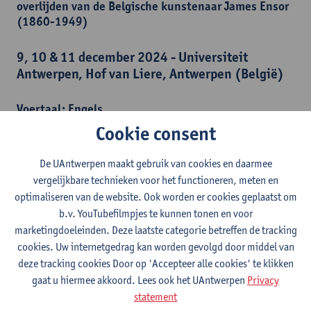
overlijden van de Belgische kunstenaar James Ensor
(1860-1949)
9, 10 & 11 december 2024 - Universiteit
Antwerpen, Hof van Liere, Antwerpen (België)
Voertaal: Engels
Cookie consent
De UAntwerpen maakt gebruik van cookies en daarmee
vergelijkbare technieken voor het functioneren, meten en
optimaliseren van de website. Ook worden er cookies geplaatst om
b.v. YouTubefilmpjes te kunnen tonen en voor
marketingdoeleinden. Deze laatste categorie betreffen de tracking
cookies. Uw internetgedrag kan worden gevolgd door middel van
deze tracking cookies Door op 'Accepteer alle cookies' te klikken
James Ensor wordt steeds meer erkend als een cruciale figuur in
gaat u hiermee akkoord. Lees ook het UAntwerpen
Privacy
de ontwikkeling van de moderne kunst. Met zijn compromisloze
statement
beeldtaal nam de kunstenaar afstand van het klassieke Europese