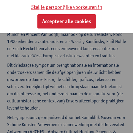
schoonheidsideaal en het impressionisme dat hem aanvankelijk
Stel je persoonlijke voorkeuren in
had gefascineerd. Met zijn gedurfde satire en maskerades met
experimentele vormen en contrasterende kleuren liep Ensor
Accepteer alle cookies
vooruit op voorlopers van het expressionisme zoals Edvard
Munch en Vincent Van Gogh, maar ook op de surrealisten. Rond
1900 erkenden avant-gardisten als Wassily Kandinsky, Emil Nolde
en Erich Heckel hem als een vernieuwend kunstenaar die brak
met klassieke West-Europese artistieke waarden en tradities.
Dit driedaagse symposium brengt nationale en internationale
onderzoekers samen die de afgelopen jaren nieuw licht hebben
geworpen op James Ensor, de schilder, graficus, tekenaar en
schrijver. Tegelijkertijd wil het een brug slaan naar de toekomst
om de interesse in, het onderzoek naar en de inspiratie voor (de
cultuurhistorische context van) Ensors uiteenlopende praktijken
levend te houden.
Het symposium, georganiseerd door het Koninklijk Museum voor
Schone Kunsten Antwerpen in samenwerking met de Universiteit
Antwerpen (ARCHES - Antwerp Cultural Heritage Sciences &