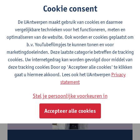
een verkorte educatieve master van
60 studiepunten
.
Cookie consent
De UAntwerpen maakt gebruik van cookies en daarmee
Educatieve master
vergelijkbare technieken voor het functioneren, meten en
gezondheidswetenschappen
optimaliseren van de website. Ook worden er cookies geplaatst om
b.v. YouTubefilmpjes te kunnen tonen en voor
marketingdoeleinden. Deze laatste categorie betreffen de tracking
Vragen over de lerarenopleiding?
cookies. Uw internetgedrag kan worden gevolgd door middel van
deze tracking cookies Door op 'Accepteer alle cookies' te klikken
gaat u hiermee akkoord. Lees ook het UAntwerpen
Privacy
statement
Stel je persoonlijke voorkeuren in
Accepteer alle cookies
Educatieve master Vakdidactiek