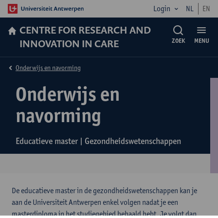
Login
NL
EN
CENTRE FOR RESEARCH AND
INNOVATION IN CARE
ZOEK
MENU
Onderwijs en navorming
Onderwijs en
navorming
Educatieve master | Gezondheidswetenschappen
De educatieve master in de gezondheidswetenschappen kan je
aan de Universiteit Antwerpen enkel volgen nadat je een
masterdiploma in het studiegebied behaald hebt. Je volgt dan