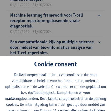
01/11/2020 - 31/10/2024
Machine learning framework voor T-cell
receptor repertoire-gebaseerde virale
diagnostiek.
01/11/2020 - 31/10/2024
Een computationale kijk op multiple sclerose
door middel van bio-informatica analyse van
het T-cel-repertoire.
01/11/2020 - 31/10/2024
Cookie consent
Identificatie van compenserende mutaties in
XDR-Mtb stammen: het begrijpen van de
De UAntwerpen maakt gebruik van cookies en daarmee
dynamica en de mechanismen van
vergelijkbare technieken voor het functioneren, meten en
transmissie.
optimaliseren van de website. Ook worden er cookies geplaatst om
01/11/2020 - 31/10/2021
b.v. YouTubefilmpjes te kunnen tonen en voor
marketingdoeleinden. Deze laatste categorie betreffen de tracking
Celluloepidemiologie: genereren en
cookies. Uw internetgedrag kan worden gevolgd door middel van
modelleren van SARS-COV-2 specifieke T-cel
deze tracking cookies Door op 'Accepteer alle cookies' te klikken