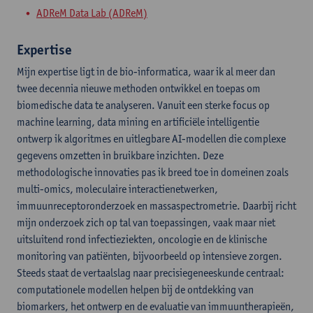
ADReM Data Lab (ADReM)
Expertise
Mijn expertise ligt in de bio-informatica, waar ik al meer dan
twee decennia nieuwe methoden ontwikkel en toepas om
biomedische data te analyseren. Vanuit een sterke focus op
machine learning, data mining en artificiële intelligentie
ontwerp ik algoritmes en uitlegbare AI-modellen die complexe
gegevens omzetten in bruikbare inzichten. Deze
methodologische innovaties pas ik breed toe in domeinen zoals
multi-omics, moleculaire interactienetwerken,
immuunreceptoronderzoek en massaspectrometrie. Daarbij richt
mijn onderzoek zich op tal van toepassingen, vaak maar niet
uitsluitend rond infectieziekten, oncologie en de klinische
monitoring van patiënten, bijvoorbeeld op intensieve zorgen.
Steeds staat de vertaalslag naar precisiegeneeskunde centraal:
computationele modellen helpen bij de ontdekking van
biomarkers, het ontwerp en de evaluatie van immuuntherapieën,