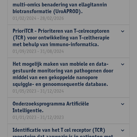
multi-omics benadering van ellagitannin
biotransformatie (UroAPROD).
01/02/2024 - 28/02/2026
PrioriTCR - Prioriteren van T-celreceptoren
(TCR) voor ontwikkeling van T-celtherapie
met behulp van immuno-informatica.
01/09/2023 - 31/08/2024
Het mogelijk maken van mobiele en data-
gestuurde monitoring van pathogenen door
middel van een gekoppelde nanopore
squiggle- en genoomsequentie database.
01/05/2023 - 31/12/2024
Onderzoeksprogramma Artificiële
Intelligentie.
01/01/2023 - 31/12/2023
Identificatie van het T cel receptor (TCR)
repertoire dat aanwezig is in patienten met