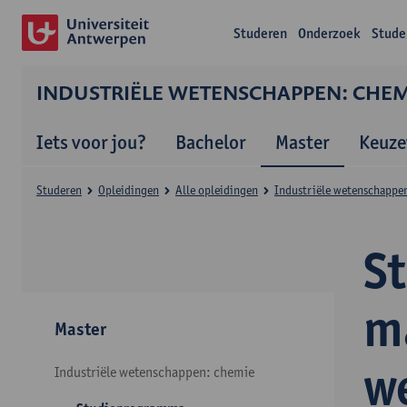
Studeren
Onderzoek
Stude
INDUSTRIËLE WETENSCHAPPEN: CHEMI
Iets voor jou?
Bachelor
Master
Keuze
Studeren
Opleidingen
Alle opleidingen
Industriële wetenschappen
S
ma
Master
w
Industriële wetenschappen: chemie