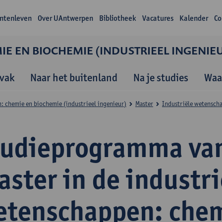
ntenleven
Over UAntwerpen
Bibliotheek
Vacatures
Kalender
Co
E EN BIOCHEMIE (INDUSTRIEEL INGENIE
vak
Naar het buitenland
Na je studies
Waa
: chemie en biochemie (industrieel ingenieur)
Master
Industriële wetensch
tudieprogramma va
ster in de industri
etenschappen: che