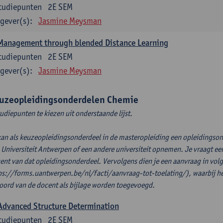
tudiepunten
2E SEM
gever(s):
Jasmine Meysman
-Management through blended Distance Learning
tudiepunten
2E SEM
gever(s):
Jasmine Meysman
uzeopleidingsonderdelen Chemie
tudiepunten te kiezen uit onderstaande lijst.
kan als keuzeopleidingsonderdeel in de masteropleiding een opleidingson
 Universiteit Antwerpen of een andere universiteit opnemen. Je vraagt eer
ent van dat opleidingsonderdeel. Vervolgens dien je een aanvraag in volgen
ps://forms.uantwerpen.be/nl/facti/aanvraag-tot-toelating/), waarbij h
oord van de docent als bijlage worden toegevoegd.
Advanced Structure Determination
tudiepunten
2E SEM