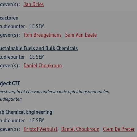
gever(s):
Jan Dries
eactoren
tudiepunten
1E SEM
gever(s):
Tom Breugelmans
Sam Van Daele
ustainable Fuels and Bulk Chemicals
tudiepunten
1E SEM
gever(s):
Daniel Choukroun
oject CIT
kiest verplicht één van onderstaande opleidingsonderdelen.
tudiepunten
ab Chemical Engineering
tudiepunten
1E SEM
gever(s):
Kristof Verhulst
Daniel Choukroun
Clem De Preter