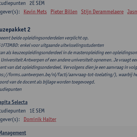
tudiepunten
2E SEM
gever(s):
Kevin Mets
Pieter Billen
Stijn Derammelaere
Jas
uzepakket 2
neemt beide opleidingsonderdelen verplicht op.
1FTIMBD: enkel voor uitgaande uitwisselingsstudenten
kan als keuzeopleidingsonderdeel in de masteropleiding een opleidingson
 Universiteit Antwerpen of een andere universiteit opnemen. Je vraagt eer
ent van dat opleidingsonderdeel. Vervolgens dien je een aanvraag in volgen
ps://forms.uantwerpen.be/nl/facti/aanvraag-tot-toelating/), waarbij h
oord van de docent als bijlage worden toegevoegd.
tudiepunten
apita Selecta
tudiepunten
1E SEM
gever(s):
Dominik Halter
-Management