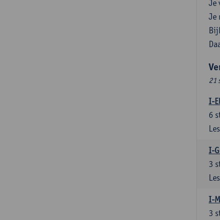
Je 
Je 
Bij
Daa
Ve
21 
I-E
6
s
Les
I-G
3
s
Les
I-M
3
s