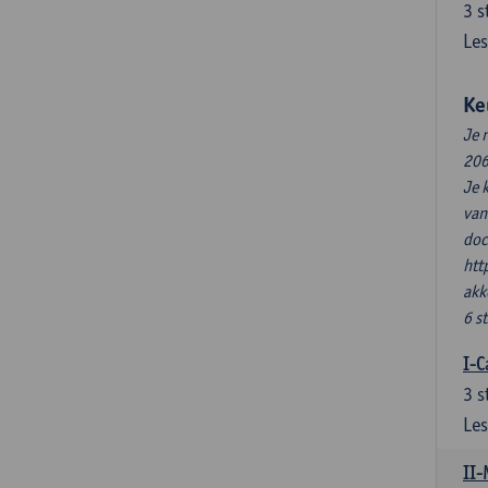
3
s
Les
Ke
Je 
206
Je 
van
doc
htt
akk
6 s
I-C
3
s
Les
II