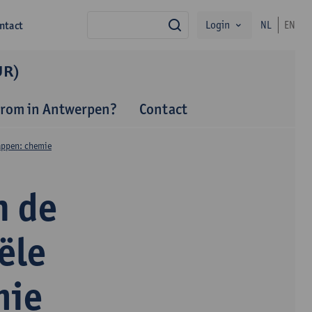
Login
ntact
NL
EN
zoek
UR)
rom in Antwerpen?
Contact
appen: chemie
n de
ële
mie