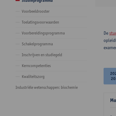
Studieprogramma
Voorbeeldrooster
Toelatingsvoorwaarden
De
stu
Voorbereidingsprogramma
opleid
Schakelprogramma
examen
Inschrijven en studiegeld
Kerncompetenties
20
Kwaliteitszorg
20
Industriële wetenschappen: biochemie
Mo