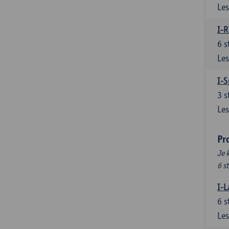
Les
I-R
6
s
Les
I-S
3
s
Les
Pr
Je 
6 s
I-L
6
s
Les