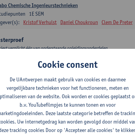
abo Chemische Ingenieurstechnieken
tudiepunten
1E SEM
gever(s):
Kristof Verhulst
Daniel Choukroun
Clem De Preter
sterproef
kiest verplicht één van onderstaande opleidingsonderdelen.
studiepunten
Cookie consent
Masterproef Chemie met inbegrip van stage
studiepunten
2E SEM
De UAntwerpen maakt gebruik van cookies en daarmee
gever(s):
Pieter Billen
vergelijkbare technieken voor het functioneren, meten en
ptimaliseren van de website. Ook worden er cookies geplaatst 
Master's Project Chemistry including internship
b.v. YouTubefilmpjes te kunnen tonen en voor
studiepunten
2E SEM
arketingdoeleinden. Deze laatste categorie betreffen de tracki
gever(s):
Pieter Billen
cookies. Uw internetgedrag kan worden gevolgd door middel va
deze tracking cookies Door op 'Accepteer alle cookies' te klikke
uzepakket 1