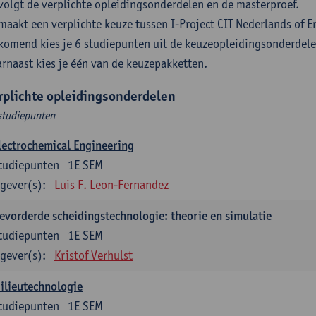
volgt de verplichte opleidingsonderdelen en de masterproef.
maakt een verplichte keuze tussen I-Project CIT Nederlands of E
komend kies je 6 studiepunten uit de keuzeopleidingsonderdel
rnaast kies je één van de keuzepakketten.
rplichte opleidingsonderdelen
studiepunten
lectrochemical Engineering
tudiepunten
1E SEM
gever(s):
Luis F. Leon-Fernandez
evorderde scheidingstechnologie: theorie en simulatie
tudiepunten
1E SEM
gever(s):
Kristof Verhulst
ilieutechnologie
tudiepunten
1E SEM