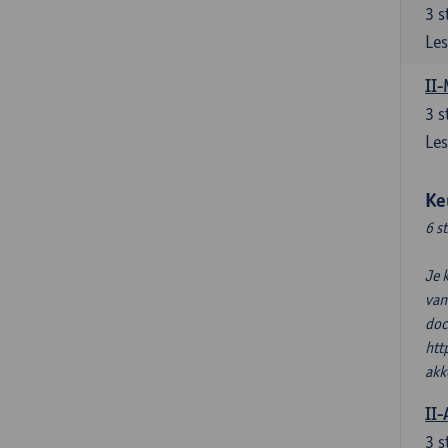
3
s
Les
II
3
s
Les
Ke
6 s
Je 
van
doc
htt
akk
II-
3
s