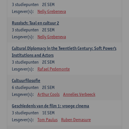
3
studiepunten
2E SEM
Lesgever(s):
Nelly Grebeneva
Russisch: Taal en cultuur 2
3
studiepunten
2E SEM
Lesgever(s):
Nelly Grebeneva
Cultural Diplomacy in the Twentieth Century: Soft Power's
Institutions and Actors
3
studiepunten
2E SEM
Lesgever(s):
Rafael Pedemonte
Cultuurfilosofie
6
studiepunten
2E SEM
Lesgever(s):
Arthur Cools
Annelies Verbeeck
Geschiedenis van de film 1: vroege cinema
3
studiepunten
1E SEM
Lesgever(s):
Tom Paulus
Ruben Demasure