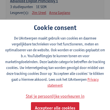
Advanced English Proficiency 1
3
studiepunten
1E SEM
Lesgever(s):
Jim Ureel
Anna Gagiano
Advanced English Proficiency 2
Cookie consent
3
studiepunten
2E SEM
Lesgever(s):
Jim Ureel
Anna Gagiano
De UAntwerpen maakt gebruik van cookies en daarmee
vergelijkbare technieken voor het functioneren, meten en
Communication in English 1: Analysing Texts in Context
optimaliseren van de website. Ook worden er cookies geplaatst om
6
studiepunten
1E/2E SEM
b.v. YouTubefilmpjes te kunnen tonen en voor
Lesgever(s):
Nina Reviers
Anna Gagiano
marketingdoeleinden. Deze laatste categorie betreffen de tracking
Donata Lisaite
cookies. Uw internetgedrag kan worden gevolgd door middel van
deze tracking cookies Door op 'Accepteer alle cookies' te klikken
Chinees: verplichte opleidingsonderdelen
gaat u hiermee akkoord. Lees ook het UAntwerpen
Privacy
Hanyu yufa: Chinese grammatica 1
statement
6
studiepunten
1E/2E SEM
Stel je persoonlijke voorkeuren in
Lesgever(s):
Ching Lin Pang
Wim Haagdorens
Hanyu du xie: Chinese taalbeheersing 1
Accepteer alle cookies