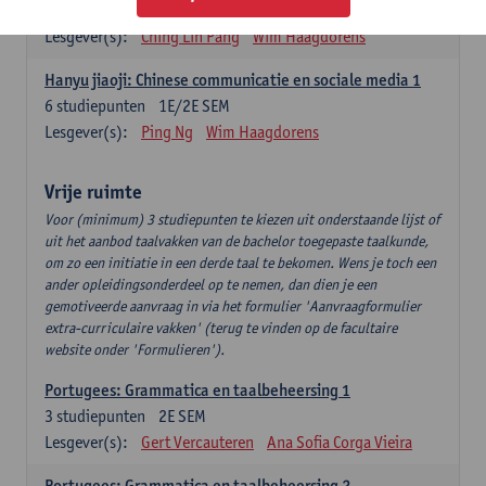
6
studiepunten
1E/2E SEM
Lesgever(s):
Ching Lin Pang
Wim Haagdorens
Hanyu jiaoji: Chinese communicatie en sociale media 1
6
studiepunten
1E/2E SEM
Lesgever(s):
Ping Ng
Wim Haagdorens
Vrije ruimte
Voor (minimum) 3 studiepunten te kiezen uit onderstaande lijst of
uit het aanbod taalvakken van de bachelor toegepaste taalkunde,
om zo een initiatie in een derde taal te bekomen. Wens je toch een
ander opleidingsonderdeel op te nemen, dan dien je een
gemotiveerde aanvraag in via het formulier 'Aanvraagformulier
extra-curriculaire vakken' (terug te vinden op de facultaire
website onder 'Formulieren').
Portugees: Grammatica en taalbeheersing 1
3
studiepunten
2E SEM
Lesgever(s):
Gert Vercauteren
Ana Sofia Corga Vieira
Portugees: Grammatica en taalbeheersing 2