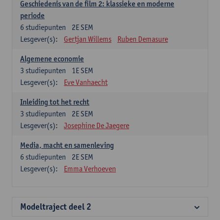
Geschiedenis van de film 2: klassieke en moderne
periode
6
studiepunten
2E SEM
Lesgever(s):
Gertjan Willems
Ruben Demasure
Algemene economie
3
studiepunten
1E SEM
Lesgever(s):
Eve Vanhaecht
Inleiding tot het recht
3
studiepunten
2E SEM
Lesgever(s):
Josephine De Jaegere
Media, macht en samenleving
6
studiepunten
2E SEM
Lesgever(s):
Emma Verhoeven
Modeltraject deel 2