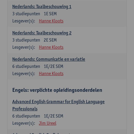
Nederlands: Taalbeschouwing 1
3
studiepunten
1E SEM
Lesgever(s):
Hanne Kloots
Nederlands: Taalbeschouwing 2
3
studiepunten
2E SEM
Lesgever(s):
Hanne Kloots
Nederlands: Communicatie en variatie
6
studiepunten
1E/2E SEM
Lesgever(s):
Hanne Kloots
Engels: verplichte opleidingsonderdelen
Advanced English Grammar for English Language
Professionals
6
studiepunten
1E/2E SEM
Lesgever(s):
Jim Ureel