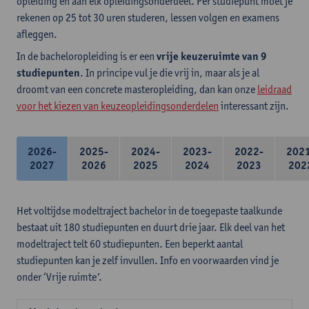
opleiding en aan elk opleidingsonderdeel. Per studiepunt moet je
rekenen op 25 tot 30 uren studeren, lessen volgen en examens
afleggen.
In de bacheloropleiding is er een
vrije keuzeruimte van 9
studiepunten
. In principe vul je die vrij in, maar als je al
droomt van een concrete masteropleiding, dan kan onze
leidraad
voor het kiezen van keuzeopleidingsonderdelen
interessant zijn.
2026-
2025-
2024-
2023-
2022-
202
2027
2026
2025
2024
2023
202
Het voltijdse modeltraject bachelor in de toegepaste taalkunde
bestaat uit 180 studiepunten en duurt drie jaar. Elk deel van het
modeltraject telt 60 studiepunten. Een beperkt aantal
studiepunten kan je zelf invullen. Info en voorwaarden vind je
onder ‘Vrije ruimte’.