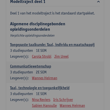
Modeltraject deel 1
Deel 1 van het modeltraject is het standaard startpakket.
Algemene disciplinegebonden
opleidingsonderdelen
Verplichte opleidingsonderdelen
Toegepaste taalkunde: Taal, individu en maatschappij
3
studiepunten
1E SEM
Lesgever(s):
Carola Strobl
Jim Ureel
Communicatiewetenschap
3
studiepunten
2E SEM
Lesgever(s):
Wannes Heirman
Taal, technologie en toegankelijkheid
3
studiepunten
1E SEM
Lesgever(s):
Nina Reviers
Iris Schrijver
Sabien Hanoulle
Wannes Heirman