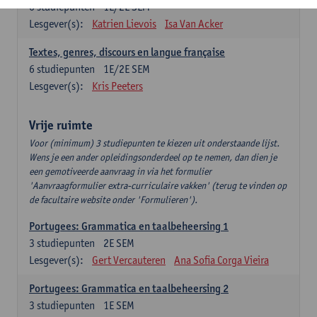
6
studiepunten
1E/2E SEM
Lesgever(s):
Katrien Lievois
Isa Van Acker
Textes, genres, discours en langue française
6
studiepunten
1E/2E SEM
Lesgever(s):
Kris Peeters
Vrije ruimte
Voor (minimum) 3 studiepunten te kiezen uit onderstaande lijst.
Wens je een ander opleidingsonderdeel op te nemen, dan dien je
een gemotiveerde aanvraag in via het formulier
'Aanvraagformulier extra-curriculaire vakken' (terug te vinden op
de facultaire website onder 'Formulieren').
Portugees: Grammatica en taalbeheersing 1
3
studiepunten
2E SEM
Lesgever(s):
Gert Vercauteren
Ana Sofia Corga Vieira
Portugees: Grammatica en taalbeheersing 2
3
studiepunten
1E SEM