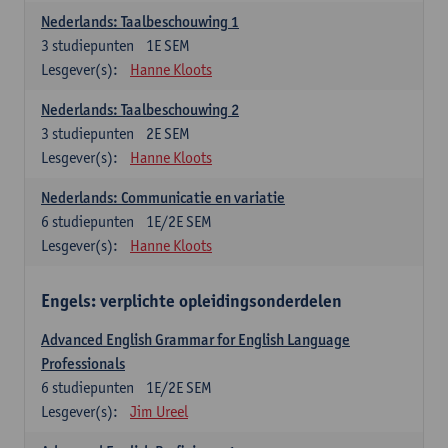
Nederlands: Taalbeschouwing 1
3
studiepunten
1E SEM
Lesgever(s):
Hanne Kloots
Nederlands: Taalbeschouwing 2
3
studiepunten
2E SEM
Lesgever(s):
Hanne Kloots
Nederlands: Communicatie en variatie
6
studiepunten
1E/2E SEM
Lesgever(s):
Hanne Kloots
Engels: verplichte opleidingsonderdelen
Advanced English Grammar for English Language
Professionals
6
studiepunten
1E/2E SEM
Lesgever(s):
Jim Ureel