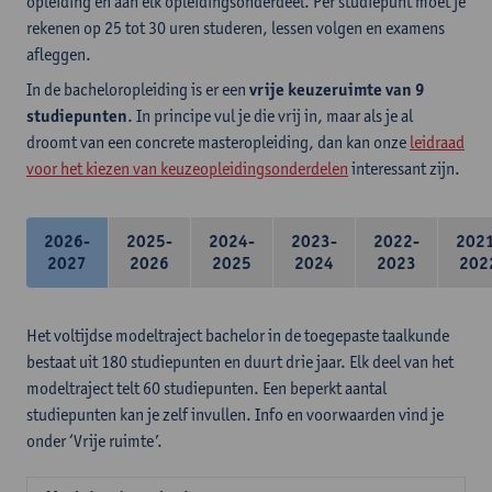
opleiding en aan elk opleidingsonderdeel. Per studiepunt moet je
rekenen op 25 tot 30 uren studeren, lessen volgen en examens
afleggen.
In de bacheloropleiding is er een
vrije keuzeruimte van 9
studiepunten
. In principe vul je die vrij in, maar als je al
droomt van een concrete masteropleiding, dan kan onze
leidraad
voor het kiezen van keuzeopleidingsonderdelen
interessant zijn.
2026-
2025-
2024-
2023-
2022-
202
2027
2026
2025
2024
2023
202
Het voltijdse modeltraject bachelor in de toegepaste taalkunde
bestaat uit 180 studiepunten en duurt drie jaar. Elk deel van het
modeltraject telt 60 studiepunten. Een beperkt aantal
studiepunten kan je zelf invullen. Info en voorwaarden vind je
onder ‘Vrije ruimte’.