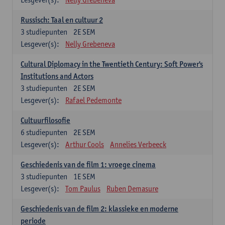
Russisch: Taal en cultuur 2
3
studiepunten
2E SEM
Lesgever(s):
Nelly Grebeneva
Cultural Diplomacy in the Twentieth Century: Soft Power's
Institutions and Actors
3
studiepunten
2E SEM
Lesgever(s):
Rafael Pedemonte
Cultuurfilosofie
6
studiepunten
2E SEM
Lesgever(s):
Arthur Cools
Annelies Verbeeck
Geschiedenis van de film 1: vroege cinema
3
studiepunten
1E SEM
Lesgever(s):
Tom Paulus
Ruben Demasure
Geschiedenis van de film 2: klassieke en moderne
periode