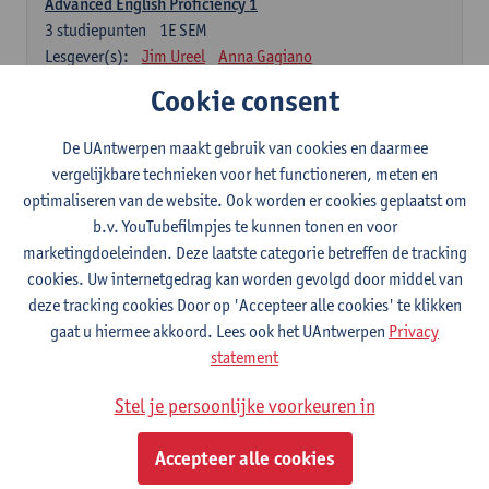
Advanced English Proficiency 1
3
studiepunten
1E SEM
Lesgever(s):
Jim Ureel
Anna Gagiano
Cookie consent
Advanced English Proficiency 2
3
studiepunten
2E SEM
De UAntwerpen maakt gebruik van cookies en daarmee
Lesgever(s):
Jim Ureel
Anna Gagiano
vergelijkbare technieken voor het functioneren, meten en
Communication in English 1: Analysing Texts in Context
optimaliseren van de website. Ook worden er cookies geplaatst om
6
studiepunten
1E/2E SEM
b.v. YouTubefilmpjes te kunnen tonen en voor
Lesgever(s):
Nina Reviers
Anna Gagiano
marketingdoeleinden. Deze laatste categorie betreffen de tracking
Donata Lisaite
cookies. Uw internetgedrag kan worden gevolgd door middel van
deze tracking cookies Door op 'Accepteer alle cookies' te klikken
gaat u hiermee akkoord. Lees ook het UAntwerpen
Privacy
Frans: verplichte opleidingsonderdelen
statement
Grammaire française
6
studiepunten
1E/2E SEM
Stel je persoonlijke voorkeuren in
Lesgever(s):
Katrien Lievois
Accepteer alle cookies
Maîtrise du français écrit et oral