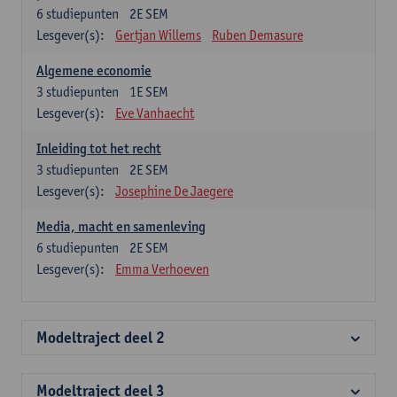
6
studiepunten
2E SEM
Lesgever(s):
Gertjan Willems
Ruben Demasure
Algemene economie
3
studiepunten
1E SEM
Lesgever(s):
Eve Vanhaecht
Inleiding tot het recht
3
studiepunten
2E SEM
Lesgever(s):
Josephine De Jaegere
Media, macht en samenleving
6
studiepunten
2E SEM
Lesgever(s):
Emma Verhoeven
Modeltraject deel 2
Modeltraject deel 3