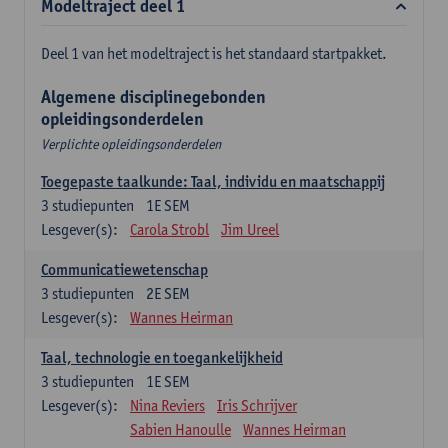
Modeltraject deel 1
Deel 1 van het modeltraject is het standaard startpakket.
Algemene disciplinegebonden
opleidingsonderdelen
Verplichte opleidingsonderdelen
Toegepaste taalkunde: Taal, individu en maatschappij
3
studiepunten
1E SEM
Lesgever(s):
Carola Strobl
Jim Ureel
Communicatiewetenschap
3
studiepunten
2E SEM
Lesgever(s):
Wannes Heirman
Taal, technologie en toegankelijkheid
3
studiepunten
1E SEM
Lesgever(s):
Nina Reviers
Iris Schrijver
Sabien Hanoulle
Wannes Heirman