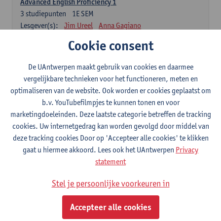
Advanced English Proficiency 1
3
studiepunten
1E SEM
Lesgever(s):
Jim Ureel
Anna Gagiano
Cookie consent
Advanced English Proficiency 2
3
studiepunten
2E SEM
De UAntwerpen maakt gebruik van cookies en daarmee
Lesgever(s):
Jim Ureel
Anna Gagiano
vergelijkbare technieken voor het functioneren, meten en
Communication in English 1: Analysing Texts in Context
optimaliseren van de website. Ook worden er cookies geplaatst om
6
studiepunten
1E/2E SEM
b.v. YouTubefilmpjes te kunnen tonen en voor
Lesgever(s):
Nina Reviers
Anna Gagiano
marketingdoeleinden. Deze laatste categorie betreffen de tracking
Donata Lisaite
cookies. Uw internetgedrag kan worden gevolgd door middel van
deze tracking cookies Door op 'Accepteer alle cookies' te klikken
gaat u hiermee akkoord. Lees ook het UAntwerpen
Privacy
Frans: verplichte opleidingsonderdelen
statement
Grammaire française
6
studiepunten
1E/2E SEM
Stel je persoonlijke voorkeuren in
Lesgever(s):
Katrien Lievois
Accepteer alle cookies
Maîtrise du français écrit et oral