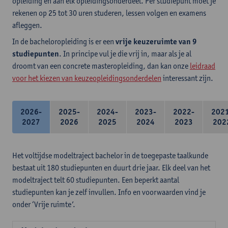
opleiding en aan elk opleidingsonderdeel. Per studiepunt moet je
rekenen op 25 tot 30 uren studeren, lessen volgen en examens
afleggen.
In de bacheloropleiding is er een
vrije keuzeruimte van 9
studiepunten
. In principe vul je die vrij in, maar als je al
droomt van een concrete masteropleiding, dan kan onze
leidraad
voor het kiezen van keuzeopleidingsonderdelen
interessant zijn.
2026-
2025-
2024-
2023-
2022-
202
2027
2026
2025
2024
2023
202
Het voltijdse modeltraject bachelor in de toegepaste taalkunde
bestaat uit 180 studiepunten en duurt drie jaar. Elk deel van het
modeltraject telt 60 studiepunten. Een beperkt aantal
studiepunten kan je zelf invullen. Info en voorwaarden vind je
onder ‘Vrije ruimte’.