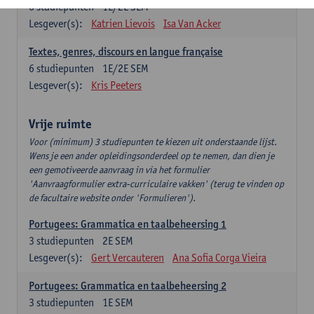
6
studiepunten
1E/2E SEM
Lesgever(s):
Katrien Lievois
Isa Van Acker
Textes, genres, discours en langue française
6
studiepunten
1E/2E SEM
Lesgever(s):
Kris Peeters
Vrije ruimte
Voor (minimum) 3 studiepunten te kiezen uit onderstaande lijst.
Wens je een ander opleidingsonderdeel op te nemen, dan dien je
een gemotiveerde aanvraag in via het formulier
'Aanvraagformulier extra-curriculaire vakken' (terug te vinden op
de facultaire website onder 'Formulieren').
Portugees: Grammatica en taalbeheersing 1
3
studiepunten
2E SEM
Lesgever(s):
Gert Vercauteren
Ana Sofia Corga Vieira
Portugees: Grammatica en taalbeheersing 2
3
studiepunten
1E SEM