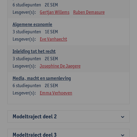
6
studiepunten
2E SEM
Lesgever(s):
Gertjan Willems
Ruben Demasure
Algemene economie
3
studiepunten
1E SEM
Lesgever(s):
Eve Vanhaecht
Inleiding tot het recht
3
studiepunten
2E SEM
Lesgever(s):
Josephine De Jaegere
Media, macht en samenleving
6
studiepunten
2E SEM
Lesgever(s):
Emma Verhoeven
Modeltraject deel 2
Modeltraject deel 3