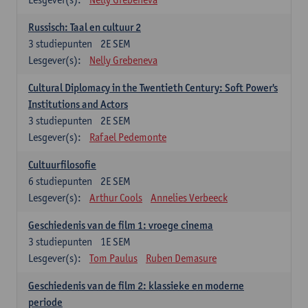
Russisch: Taal en cultuur 2
3
studiepunten
2E SEM
Lesgever(s):
Nelly Grebeneva
Cultural Diplomacy in the Twentieth Century: Soft Power's
Institutions and Actors
3
studiepunten
2E SEM
Lesgever(s):
Rafael Pedemonte
Cultuurfilosofie
6
studiepunten
2E SEM
Lesgever(s):
Arthur Cools
Annelies Verbeeck
Geschiedenis van de film 1: vroege cinema
3
studiepunten
1E SEM
Lesgever(s):
Tom Paulus
Ruben Demasure
Geschiedenis van de film 2: klassieke en moderne
periode