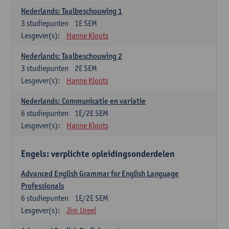
Nederlands: Taalbeschouwing 1
3
studiepunten
1E SEM
Lesgever(s):
Hanne Kloots
Nederlands: Taalbeschouwing 2
3
studiepunten
2E SEM
Lesgever(s):
Hanne Kloots
Nederlands: Communicatie en variatie
6
studiepunten
1E/2E SEM
Lesgever(s):
Hanne Kloots
Engels: verplichte opleidingsonderdelen
Advanced English Grammar for English Language
Professionals
6
studiepunten
1E/2E SEM
Lesgever(s):
Jim Ureel