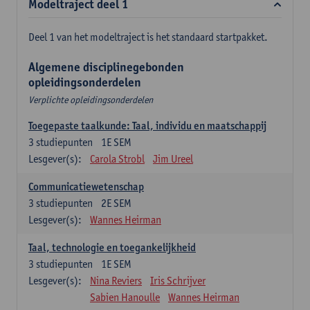
Modeltraject deel 1
Deel 1 van het modeltraject is het standaard startpakket.
Algemene disciplinegebonden
opleidingsonderdelen
Verplichte opleidingsonderdelen
Toegepaste taalkunde: Taal, individu en maatschappij
3
studiepunten
1E SEM
Lesgever(s):
Carola Strobl
Jim Ureel
Communicatiewetenschap
3
studiepunten
2E SEM
Lesgever(s):
Wannes Heirman
Taal, technologie en toegankelijkheid
3
studiepunten
1E SEM
Lesgever(s):
Nina Reviers
Iris Schrijver
Sabien Hanoulle
Wannes Heirman