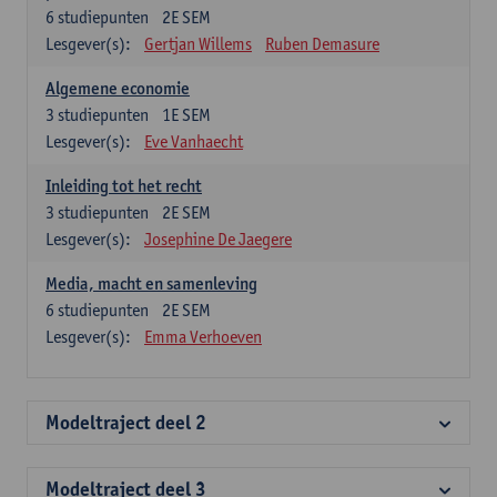
6
studiepunten
2E SEM
Lesgever(s):
Gertjan Willems
Ruben Demasure
Algemene economie
3
studiepunten
1E SEM
Lesgever(s):
Eve Vanhaecht
Inleiding tot het recht
3
studiepunten
2E SEM
Lesgever(s):
Josephine De Jaegere
Media, macht en samenleving
6
studiepunten
2E SEM
Lesgever(s):
Emma Verhoeven
Modeltraject deel 2
Modeltraject deel 3