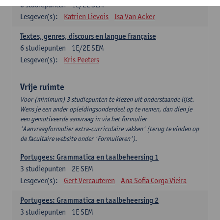
6
studiepunten
1E/2E SEM
Lesgever(s):
Katrien Lievois
Isa Van Acker
Textes, genres, discours en langue française
6
studiepunten
1E/2E SEM
Lesgever(s):
Kris Peeters
Vrije ruimte
Voor (minimum) 3 studiepunten te kiezen uit onderstaande lijst.
Wens je een ander opleidingsonderdeel op te nemen, dan dien je
een gemotiveerde aanvraag in via het formulier
'Aanvraagformulier extra-curriculaire vakken' (terug te vinden op
de facultaire website onder 'Formulieren').
Portugees: Grammatica en taalbeheersing 1
3
studiepunten
2E SEM
Lesgever(s):
Gert Vercauteren
Ana Sofia Corga Vieira
Portugees: Grammatica en taalbeheersing 2
3
studiepunten
1E SEM