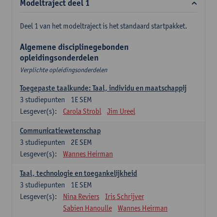
Modeltraject deel 1
Deel 1 van het modeltraject is het standaard startpakket.
Algemene disciplinegebonden
opleidingsonderdelen
Verplichte opleidingsonderdelen
Toegepaste taalkunde: Taal, individu en maatschappij
3
studiepunten
1E SEM
Lesgever(s):
Carola Strobl
Jim Ureel
Communicatiewetenschap
3
studiepunten
2E SEM
Lesgever(s):
Wannes Heirman
Taal, technologie en toegankelijkheid
3
studiepunten
1E SEM
Lesgever(s):
Nina Reviers
Iris Schrijver
Sabien Hanoulle
Wannes Heirman