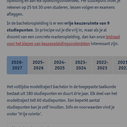
opleiding en aan elk opleidingsonderdeel. Per studiepunt moet je
rekenen op 25 tot 30 uren studeren, lessen volgen en examens
afleggen.
In de bacheloropleiding is er een
vrije keuzeruimte van 9
studiepunten
. In principe vul je die vrij in, maar als je al
droomt van een concrete masteropleiding, dan kan onze
leidraad
voor het kiezen van keuzeopleidingsonderdelen
interessant zijn.
2026-
2025-
2024-
2023-
2022-
202
2027
2026
2025
2024
2023
202
Het voltijdse modeltraject bachelor in de toegepaste taalkunde
bestaat uit 180 studiepunten en duurt drie jaar. Elk deel van het
modeltraject telt 60 studiepunten. Een beperkt aantal
studiepunten kan je zelf invullen. Info en voorwaarden vind je
onder ‘Vrije ruimte’.