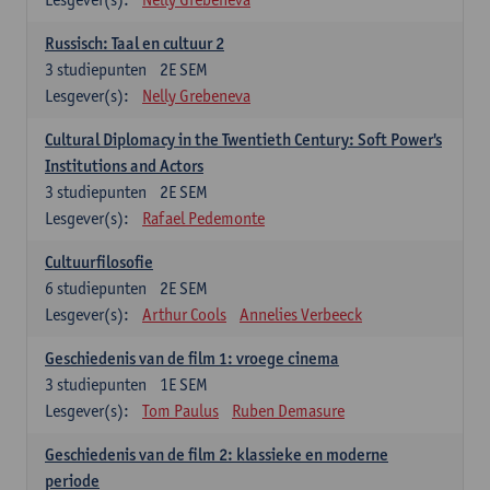
Russisch: Taal en cultuur 2
3
studiepunten
2E SEM
Lesgever(s):
Nelly Grebeneva
Cultural Diplomacy in the Twentieth Century: Soft Power's
Institutions and Actors
3
studiepunten
2E SEM
Lesgever(s):
Rafael Pedemonte
Cultuurfilosofie
6
studiepunten
2E SEM
Lesgever(s):
Arthur Cools
Annelies Verbeeck
Geschiedenis van de film 1: vroege cinema
3
studiepunten
1E SEM
Lesgever(s):
Tom Paulus
Ruben Demasure
Geschiedenis van de film 2: klassieke en moderne
periode