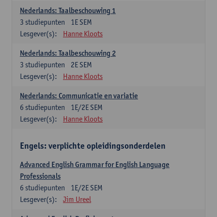
Nederlands: Taalbeschouwing 1
3
studiepunten
1E SEM
Lesgever(s):
Hanne Kloots
Nederlands: Taalbeschouwing 2
3
studiepunten
2E SEM
Lesgever(s):
Hanne Kloots
Nederlands: Communicatie en variatie
6
studiepunten
1E/2E SEM
Lesgever(s):
Hanne Kloots
Engels: verplichte opleidingsonderdelen
Advanced English Grammar for English Language
Professionals
6
studiepunten
1E/2E SEM
Lesgever(s):
Jim Ureel