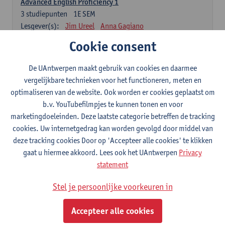
Advanced English Proficiency 1
3
studiepunten
1E SEM
Lesgever(s):
Jim Ureel
Anna Gagiano
Cookie consent
Advanced English Proficiency 2
3
studiepunten
2E SEM
De UAntwerpen maakt gebruik van cookies en daarmee
Lesgever(s):
Jim Ureel
Anna Gagiano
vergelijkbare technieken voor het functioneren, meten en
Communication in English 1: Analysing Texts in Context
optimaliseren van de website. Ook worden er cookies geplaatst om
6
studiepunten
1E/2E SEM
b.v. YouTubefilmpjes te kunnen tonen en voor
Lesgever(s):
Nina Reviers
Anna Gagiano
marketingdoeleinden. Deze laatste categorie betreffen de tracking
Donata Lisaite
cookies. Uw internetgedrag kan worden gevolgd door middel van
deze tracking cookies Door op 'Accepteer alle cookies' te klikken
gaat u hiermee akkoord. Lees ook het UAntwerpen
Privacy
Frans: verplichte opleidingsonderdelen
statement
Grammaire française
6
studiepunten
1E/2E SEM
Stel je persoonlijke voorkeuren in
Lesgever(s):
Katrien Lievois
Accepteer alle cookies
Maîtrise du français écrit et oral