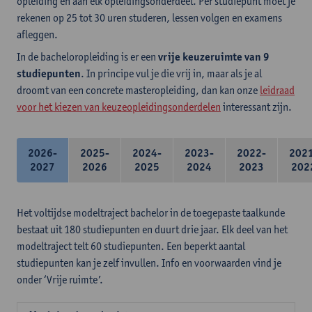
opleiding en aan elk opleidingsonderdeel. Per studiepunt moet je
rekenen op 25 tot 30 uren studeren, lessen volgen en examens
afleggen.
In de bacheloropleiding is er een
vrije keuzeruimte van 9
studiepunten
. In principe vul je die vrij in, maar als je al
droomt van een concrete masteropleiding, dan kan onze
leidraad
voor het kiezen van keuzeopleidingsonderdelen
interessant zijn.
2026-
2025-
2024-
2023-
2022-
202
2027
2026
2025
2024
2023
202
Het voltijdse modeltraject bachelor in de toegepaste taalkunde
bestaat uit 180 studiepunten en duurt drie jaar. Elk deel van het
modeltraject telt 60 studiepunten. Een beperkt aantal
studiepunten kan je zelf invullen. Info en voorwaarden vind je
onder ‘Vrije ruimte’.