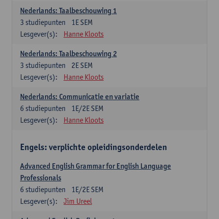
Nederlands: Taalbeschouwing 1
3
studiepunten
1E SEM
Lesgever(s):
Hanne Kloots
Nederlands: Taalbeschouwing 2
3
studiepunten
2E SEM
Lesgever(s):
Hanne Kloots
Nederlands: Communicatie en variatie
6
studiepunten
1E/2E SEM
Lesgever(s):
Hanne Kloots
Engels: verplichte opleidingsonderdelen
Advanced English Grammar for English Language
Professionals
6
studiepunten
1E/2E SEM
Lesgever(s):
Jim Ureel