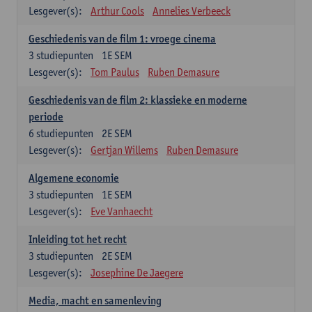
Lesgever(s):
Arthur Cools
Annelies Verbeeck
Geschiedenis van de film 1: vroege cinema
3
studiepunten
1E SEM
Lesgever(s):
Tom Paulus
Ruben Demasure
Geschiedenis van de film 2: klassieke en moderne
periode
6
studiepunten
2E SEM
Lesgever(s):
Gertjan Willems
Ruben Demasure
Algemene economie
3
studiepunten
1E SEM
Lesgever(s):
Eve Vanhaecht
Inleiding tot het recht
3
studiepunten
2E SEM
Lesgever(s):
Josephine De Jaegere
Media, macht en samenleving