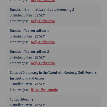
Russisch: Grammatica en taalbeheersing 2
3
studiepunten
1E SEM
Lesgever(s):
Nelly Grebeneva
Russisch: Taal en cultuur 1
3
studiepunten
2E SEM
Lesgever(s):
Nelly Grebeneva
Russisch: Taal en cultuur 2
3
studiepunten
2E SEM
Lesgever(s):
Nelly Grebeneva
Cultural Diplomacy in the Twentieth Century: Soft Power's
Institutions and Actors
3
studiepunten
2E SEM
Lesgever(s):
Rafael Pedemonte
Cultuurfilosofie
6
studiepunten
2E SEM