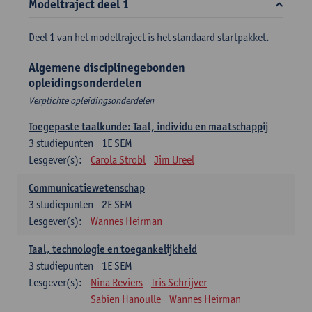
Modeltraject deel 1
Deel 1 van het modeltraject is het standaard startpakket.
Algemene disciplinegebonden
opleidingsonderdelen
Verplichte opleidingsonderdelen
Toegepaste taalkunde: Taal, individu en maatschappij
3
studiepunten
1E SEM
Lesgever(s):
Carola Strobl
Jim Ureel
Communicatiewetenschap
3
studiepunten
2E SEM
Lesgever(s):
Wannes Heirman
Taal, technologie en toegankelijkheid
3
studiepunten
1E SEM
Lesgever(s):
Nina Reviers
Iris Schrijver
Sabien Hanoulle
Wannes Heirman