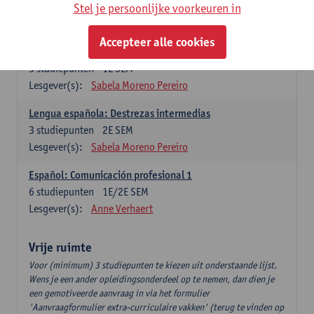
3
studiepunten
2E SEM
Stel je persoonlijke voorkeuren in
Lesgever(s):
Anne Verhaert
Accepteer alle cookies
Lengua española: Destrezas básicas
3
studiepunten
1E SEM
Lesgever(s):
Sabela Moreno Pereiro
Lengua española: Destrezas intermedias
3
studiepunten
2E SEM
Lesgever(s):
Sabela Moreno Pereiro
Español: Comunicación profesional 1
6
studiepunten
1E/2E SEM
Lesgever(s):
Anne Verhaert
Vrije ruimte
Voor (minimum) 3 studiepunten te kiezen uit onderstaande lijst.
Wens je een ander opleidingsonderdeel op te nemen, dan dien je
een gemotiveerde aanvraag in via het formulier
'Aanvraagformulier extra-curriculaire vakken' (terug te vinden op