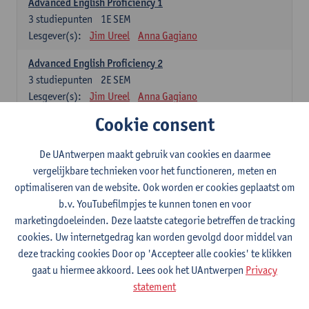
Advanced English Proficiency 1
3
studiepunten
1E SEM
Lesgever(s):
Jim Ureel
Anna Gagiano
Advanced English Proficiency 2
3
studiepunten
2E SEM
Lesgever(s):
Jim Ureel
Anna Gagiano
Cookie consent
Communication in English 1: Analysing Texts in Context
6
studiepunten
1E/2E SEM
De UAntwerpen maakt gebruik van cookies en daarmee
Lesgever(s):
Nina Reviers
Anna Gagiano
vergelijkbare technieken voor het functioneren, meten en
Donata Lisaite
optimaliseren van de website. Ook worden er cookies geplaatst om
b.v. YouTubefilmpjes te kunnen tonen en voor
Spaans: verplichte opleidingsonderdelen
marketingdoeleinden. Deze laatste categorie betreffen de tracking
cookies. Uw internetgedrag kan worden gevolgd door middel van
Gramática española 1
deze tracking cookies Door op 'Accepteer alle cookies' te klikken
3
studiepunten
1E SEM
gaat u hiermee akkoord. Lees ook het UAntwerpen
Privacy
Lesgever(s):
Anne Verhaert
statement
Gramática española 2