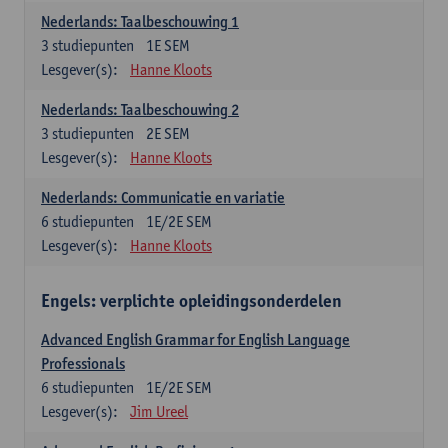
Nederlands: Taalbeschouwing 1
3
studiepunten
1E SEM
Lesgever(s):
Hanne Kloots
Nederlands: Taalbeschouwing 2
3
studiepunten
2E SEM
Lesgever(s):
Hanne Kloots
Nederlands: Communicatie en variatie
6
studiepunten
1E/2E SEM
Lesgever(s):
Hanne Kloots
Engels: verplichte opleidingsonderdelen
Advanced English Grammar for English Language
Professionals
6
studiepunten
1E/2E SEM
Lesgever(s):
Jim Ureel