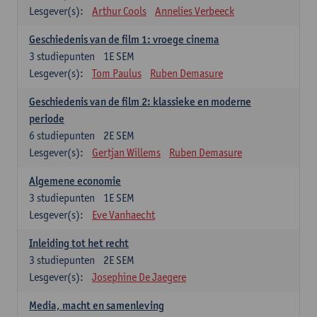
Lesgever(s):
Arthur Cools
Annelies Verbeeck
Geschiedenis van de film 1: vroege cinema
3
studiepunten
1E SEM
Lesgever(s):
Tom Paulus
Ruben Demasure
Geschiedenis van de film 2: klassieke en moderne
periode
6
studiepunten
2E SEM
Lesgever(s):
Gertjan Willems
Ruben Demasure
Algemene economie
3
studiepunten
1E SEM
Lesgever(s):
Eve Vanhaecht
Inleiding tot het recht
3
studiepunten
2E SEM
Lesgever(s):
Josephine De Jaegere
Media, macht en samenleving