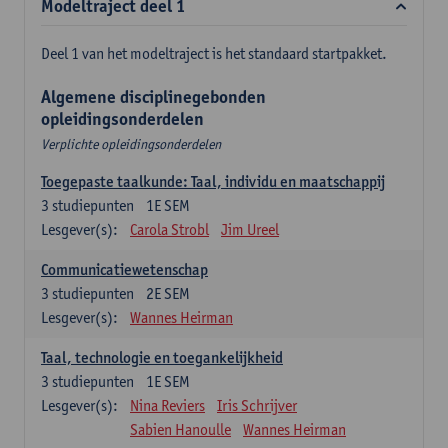
Modeltraject deel 1
Deel 1 van het modeltraject is het standaard startpakket.
Algemene disciplinegebonden
opleidingsonderdelen
Verplichte opleidingsonderdelen
Toegepaste taalkunde: Taal, individu en maatschappij
3
studiepunten
1E SEM
Lesgever(s):
Carola Strobl
Jim Ureel
Communicatiewetenschap
3
studiepunten
2E SEM
Lesgever(s):
Wannes Heirman
Taal, technologie en toegankelijkheid
3
studiepunten
1E SEM
Lesgever(s):
Nina Reviers
Iris Schrijver
Sabien Hanoulle
Wannes Heirman