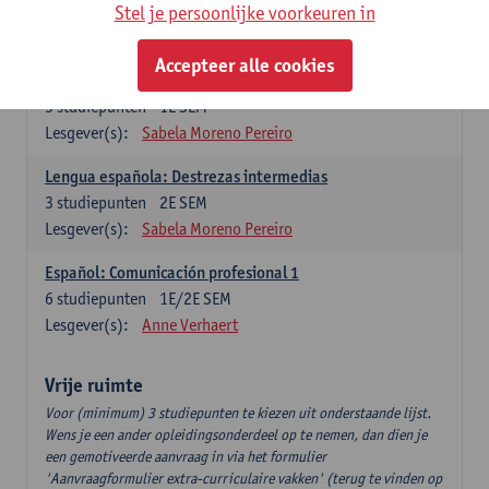
3
studiepunten
2E SEM
Stel je persoonlijke voorkeuren in
Lesgever(s):
Anne Verhaert
Accepteer alle cookies
Lengua española: Destrezas básicas
3
studiepunten
1E SEM
Lesgever(s):
Sabela Moreno Pereiro
Lengua española: Destrezas intermedias
3
studiepunten
2E SEM
Lesgever(s):
Sabela Moreno Pereiro
Español: Comunicación profesional 1
6
studiepunten
1E/2E SEM
Lesgever(s):
Anne Verhaert
Vrije ruimte
Voor (minimum) 3 studiepunten te kiezen uit onderstaande lijst.
Wens je een ander opleidingsonderdeel op te nemen, dan dien je
een gemotiveerde aanvraag in via het formulier
'Aanvraagformulier extra-curriculaire vakken' (terug te vinden op