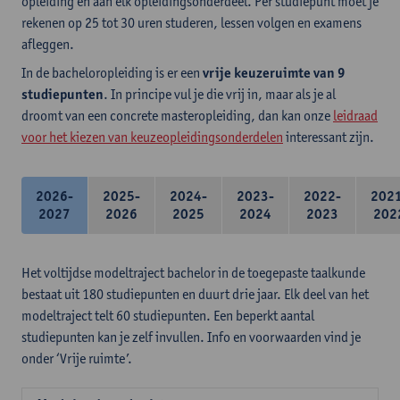
opleiding en aan elk opleidingsonderdeel. Per studiepunt moet je
rekenen op 25 tot 30 uren studeren, lessen volgen en examens
afleggen.
In de bacheloropleiding is er een
vrije keuzeruimte van 9
studiepunten
. In principe vul je die vrij in, maar als je al
droomt van een concrete masteropleiding, dan kan onze
leidraad
voor het kiezen van keuzeopleidingsonderdelen
interessant zijn.
2026-
2025-
2024-
2023-
2022-
202
2027
2026
2025
2024
2023
202
Het voltijdse modeltraject bachelor in de toegepaste taalkunde
bestaat uit 180 studiepunten en duurt drie jaar. Elk deel van het
modeltraject telt 60 studiepunten. Een beperkt aantal
studiepunten kan je zelf invullen. Info en voorwaarden vind je
onder ‘Vrije ruimte’.