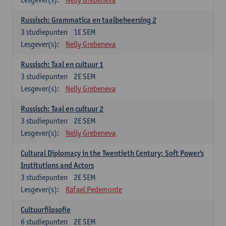
Russisch: Grammatica en taalbeheersing 2
3
studiepunten
1E SEM
Lesgever(s):
Nelly Grebeneva
Russisch: Taal en cultuur 1
3
studiepunten
2E SEM
Lesgever(s):
Nelly Grebeneva
Russisch: Taal en cultuur 2
3
studiepunten
2E SEM
Lesgever(s):
Nelly Grebeneva
Cultural Diplomacy in the Twentieth Century: Soft Power's
Institutions and Actors
3
studiepunten
2E SEM
Lesgever(s):
Rafael Pedemonte
Cultuurfilosofie
6
studiepunten
2E SEM