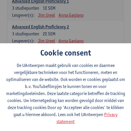
Advanced English Proficiency 1
3
studiepunten
1E SEM
Lesgever(s):
Jim Ureel
Anna Gagiano
Advanced English Proficiency 2
3
studiepunten
2E SEM
Lesgever(s):
Jim Ureel
Anna Gagiano
Cookie consent
Communication in English 1: Analysing Texts in Context
6
studiepunten
1E/2E SEM
De UAntwerpen maakt gebruik van cookies en daarmee
Lesgever(s):
Nina Reviers
Anna Gagiano
vergelijkbare technieken voor het functioneren, meten en
Donata Lisaite
optimaliseren van de website. Ook worden er cookies geplaatst om
b.v. YouTubefilmpjes te kunnen tonen en voor
Spaans: verplichte opleidingsonderdelen
marketingdoeleinden. Deze laatste categorie betreffen de tracking
cookies. Uw internetgedrag kan worden gevolgd door middel van
Gramática española 1
deze tracking cookies Door op 'Accepteer alle cookies' te klikken
3
studiepunten
1E SEM
gaat u hiermee akkoord. Lees ook het UAntwerpen
Privacy
Lesgever(s):
Anne Verhaert
statement
Gramática española 2