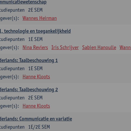
mmunicatiewetenschap
tudiepunten
2E SEM
gever(s):
Wannes Heirman
l, technologie en toegankelijkheid
tudiepunten
1E SEM
gever(s):
Nina Reviers
Iris Schrijver
Sabien Hanoulle
Wann
erlands: Taalbeschouwing 1
tudiepunten
1E SEM
gever(s):
Hanne Kloots
erlands: Taalbeschouwing 2
tudiepunten
2E SEM
gever(s):
Hanne Kloots
erlands: Communicatie en variatie
tudiepunten
1E/2E SEM