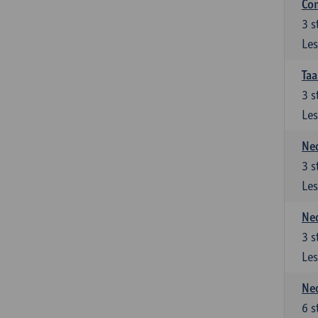
Co
3
s
Les
Taa
3
s
Les
Ned
3
s
Les
Ned
3
s
Les
Ned
6
s