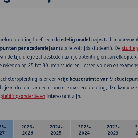
heloropleiding heeft een
driedelig modeltraject
: drie opeenv
epunten per academiejaar
(als je voltijds studeert). De
studiep
van de tijd die je zal besteden aan je opleiding en aan elk ople
e rekenen op 25 tot 30 uren studeren, lessen volgen en examens
bacheloropleiding is er een
vrije keuzeruimte van 9 studiepu
ls je al droomt van een concrete masteropleiding, dan kan onze
pleidingsonderdelen
interessant zijn.
26-
2025-
2024-
2023-
2022-
2
27
2026
2025
2024
2023