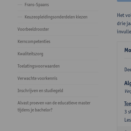
Frans-Spaans
Het vo
Keuzeopleidingsonderdelen kiezen
drie j
Voorbeeldrooster
invull
Kerncompetenties
Mo
Kwaliteitszorg
Toelatingsvoorwaarden
Dee
Verwachte voorkennis
Al
Inschrijven en studiegeld
Ver
Alvast proeven van de educatieve master
Toe
tijdens je bachelor?
3
s
Les