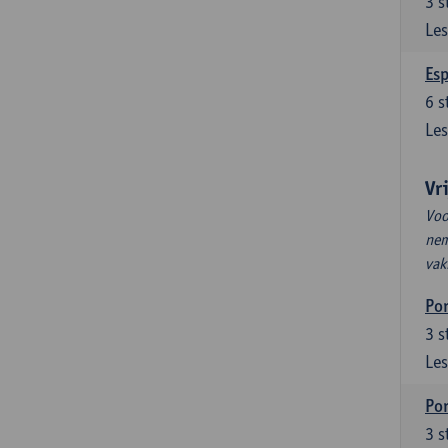
3
s
Les
Esp
6
s
Les
Vr
Voo
nem
vak
Por
3
s
Les
Por
3
s