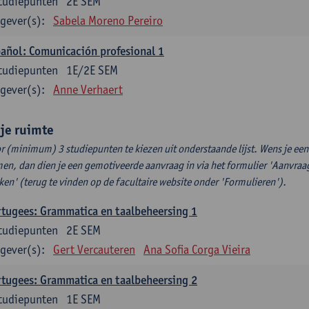
tudiepunten
2E SEM
gever(s):
Sabela Moreno Pereiro
añol: Comunicación profesional 1
tudiepunten
1E/2E SEM
gever(s):
Anne Verhaert
ije ruimte
r (minimum) 3 studiepunten te kiezen uit onderstaande lijst. Wens je ee
en, dan dien je een gemotiveerde aanvraag in via het formulier 'Aanvraag
ken' (terug te vinden op de facultaire website onder 'Formulieren').
tugees: Grammatica en taalbeheersing 1
tudiepunten
2E SEM
gever(s):
Gert Vercauteren
Ana Sofia Corga Vieira
tugees: Grammatica en taalbeheersing 2
tudiepunten
1E SEM