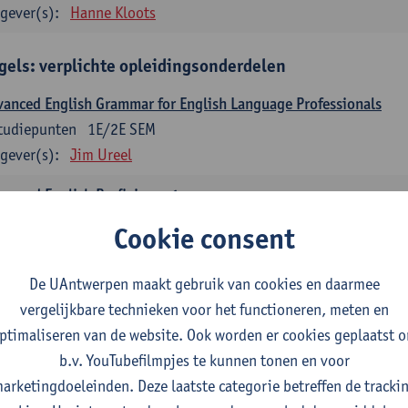
gever(s):
Hanne Kloots
gels: verplichte opleidingsonderdelen
anced English Grammar for English Language Professionals
tudiepunten
1E/2E SEM
gever(s):
Jim Ureel
anced English Proficiency 1
tudiepunten
1E SEM
Cookie consent
gever(s):
Jim Ureel
Anna Gagiano
De UAntwerpen maakt gebruik van cookies en daarmee
anced English Proficiency 2
vergelijkbare technieken voor het functioneren, meten en
tudiepunten
2E SEM
ptimaliseren van de website. Ook worden er cookies geplaatst 
gever(s):
Jim Ureel
Anna Gagiano
b.v. YouTubefilmpjes te kunnen tonen en voor
munication in English 1: Analysing Texts in Context
arketingdoeleinden. Deze laatste categorie betreffen de tracki
tudiepunten
1E/2E SEM