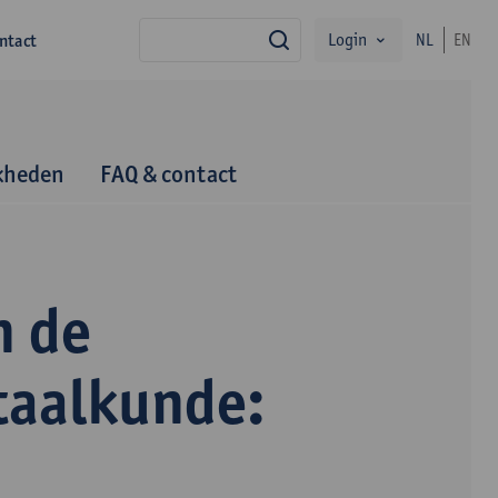
Login
ntact
NL
EN
zoek
kheden
FAQ & contact
n de
taalkunde: