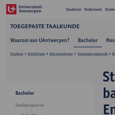
Studeren
Onderzoek
Stude
TOEGEPASTE TAALKUNDE
Waarom aan UAntwerpen?
Bachelor
Mas
Studeren
Opleidingen
Alle opleidingen
Toegepaste taalkunde
B
S
b
Bachelor
E
Studieprogramma