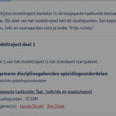
ltijdse modeltraject bachelor in de toegepaste taalkunde besta
aar. Elk deel van het modeltraject telt 60 studiepunten. Een bepe
en. Info en voorwaarden vind je onder ‘Vrije ruimte’.
deltraject deel 1
l 1 van het modeltraject is het standaard startpakket.
gemene disciplinegebonden opleidingsonderdelen
plichte opleidingsonderdelen
gepaste taalkunde: Taal, individu en maatschappij
tudiepunten
1E SEM
gever(s):
Carola Strobl
Jim Ureel