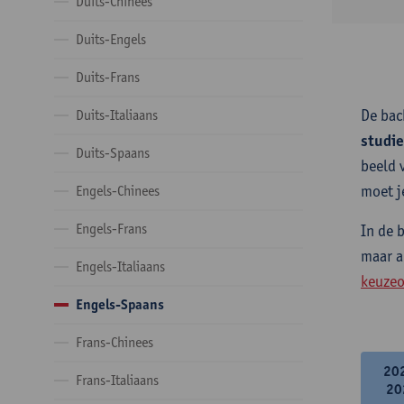
Duits-Chinees
Duits-Engels
Duits-Frans
De bac
Duits-Italiaans
studi
Duits-Spaans
beeld 
moet j
Engels-Chinees
Engels-Frans
In de 
maar a
Engels-Italiaans
keuzeo
Engels-Spaans
Frans-Chinees
20
Frans-Italiaans
20