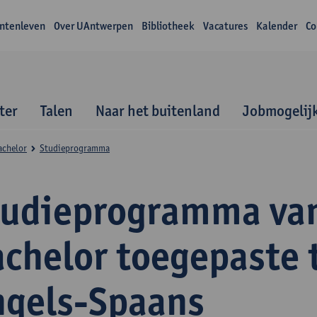
ntenleven
Over UAntwerpen
Bibliotheek
Vacatures
Kalender
Co
ter
Talen
Naar het buitenland
Jobmogelij
achelor
Studieprogramma
tudieprogramma va
achelor toegepaste 
ngels-Spaans