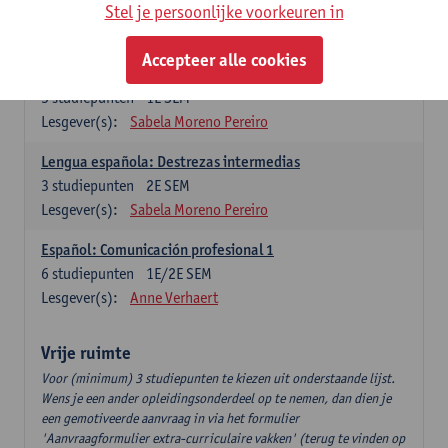
3
studiepunten
2E SEM
Stel je persoonlijke voorkeuren in
Lesgever(s):
Anne Verhaert
Accepteer alle cookies
Lengua española: Destrezas básicas
3
studiepunten
1E SEM
Lesgever(s):
Sabela Moreno Pereiro
Lengua española: Destrezas intermedias
3
studiepunten
2E SEM
Lesgever(s):
Sabela Moreno Pereiro
Español: Comunicación profesional 1
6
studiepunten
1E/2E SEM
Lesgever(s):
Anne Verhaert
Vrije ruimte
Voor (minimum) 3 studiepunten te kiezen uit onderstaande lijst.
Wens je een ander opleidingsonderdeel op te nemen, dan dien je
een gemotiveerde aanvraag in via het formulier
'Aanvraagformulier extra-curriculaire vakken' (terug te vinden op