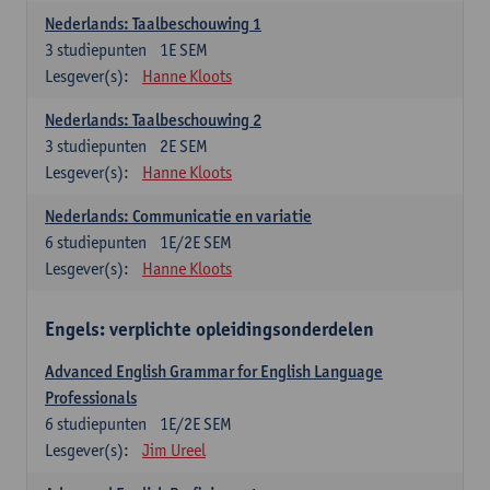
Nederlands: Taalbeschouwing 1
3
studiepunten
1E SEM
Lesgever(s):
Hanne Kloots
Nederlands: Taalbeschouwing 2
3
studiepunten
2E SEM
Lesgever(s):
Hanne Kloots
Nederlands: Communicatie en variatie
6
studiepunten
1E/2E SEM
Lesgever(s):
Hanne Kloots
Engels: verplichte opleidingsonderdelen
Advanced English Grammar for English Language
Professionals
6
studiepunten
1E/2E SEM
Lesgever(s):
Jim Ureel