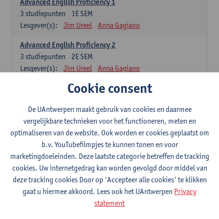
Advanced English Proficiency 1
3
studiepunten
1E SEM
Lesgever(s):
Jim Ureel
Anna Gagiano
Advanced English Proficiency 2
3
studiepunten
2E SEM
Lesgever(s):
Jim Ureel
Anna Gagiano
Cookie consent
Communication in English 1: Analysing Texts in Context
6
studiepunten
1E/2E SEM
De UAntwerpen maakt gebruik van cookies en daarmee
Lesgever(s):
Nina Reviers
Anna Gagiano
vergelijkbare technieken voor het functioneren, meten en
Donata Lisaite
optimaliseren van de website. Ook worden er cookies geplaatst om
b.v. YouTubefilmpjes te kunnen tonen en voor
Spaans: verplichte opleidingsonderdelen
marketingdoeleinden. Deze laatste categorie betreffen de tracking
cookies. Uw internetgedrag kan worden gevolgd door middel van
Gramática española 1
deze tracking cookies Door op 'Accepteer alle cookies' te klikken
3
studiepunten
1E SEM
gaat u hiermee akkoord. Lees ook het UAntwerpen
Privacy
Lesgever(s):
Anne Verhaert
statement
Gramática española 2