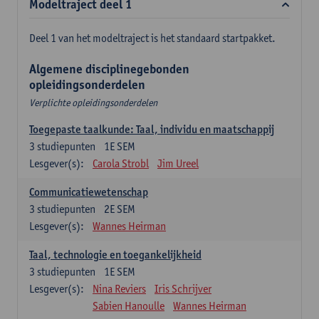
Modeltraject deel 1
Deel 1 van het modeltraject is het standaard startpakket.
Algemene disciplinegebonden
opleidingsonderdelen
Verplichte opleidingsonderdelen
Toegepaste taalkunde: Taal, individu en maatschappij
3
studiepunten
1E SEM
Lesgever(s):
Carola Strobl
Jim Ureel
Communicatiewetenschap
3
studiepunten
2E SEM
Lesgever(s):
Wannes Heirman
Taal, technologie en toegankelijkheid
3
studiepunten
1E SEM
Lesgever(s):
Nina Reviers
Iris Schrijver
Sabien Hanoulle
Wannes Heirman