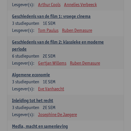
Lesgever(s):
Arthur Cools
Annelies Verbeeck
Geschiedenis van de film 1: vroege cinema
3
studiepunten
1E SEM
Lesgever(s):
Tom Paulus
Ruben Demasure
Geschiedenis van de film 2: klassieke en moderne
periode
6
studiepunten
2E SEM
Lesgever(s):
Gertjan Willems
Ruben Demasure
Algemene economie
3
studiepunten
1E SEM
Lesgever(s):
Eve Vanhaecht
Inleiding tot het recht
3
studiepunten
2E SEM
Lesgever(s):
Josephine De Jaegere
Media, macht en samenleving