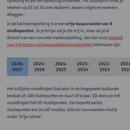
opleiding en aan elk opleidingsonderdeel. Per studiepunt moet je
rekenen op 25 tot 30 uren studeren, lessen volgen en examens
afleggen.
In de bacheloropleiding is er een
vrije keuzeruimte van 9
studiepunten
. In principe vul je die vrij in, maar als je al
droomt van een concrete masteropleiding, dan kan onze
leidraad
voor het kiezen van keuzeopleidingsonderdelen
interessant zijn.
2026-
2025-
2024-
2023-
2022-
202
2027
2026
2025
2024
2023
202
Het voltijdse modeltraject bachelor in de toegepaste taalkunde
bestaat uit 180 studiepunten en duurt drie jaar. Elk deel van het
modeltraject telt 60 studiepunten. Een beperkt aantal
studiepunten kan je zelf invullen. Info en voorwaarden vind je
onder ‘Vrije ruimte’.