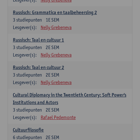
Russisch: Grammatica en taalbeheersing 2
3
studiepunten
1E SEM
Lesgever(s):
Nelly Grebeneva
Russisch: Taal en cultuur 1
3
studiepunten
2E SEM
Lesgever(s):
Nelly Grebeneva
Russisch: Taal en cultuur 2
3
studiepunten
2E SEM
Lesgever(s):
Nelly Grebeneva
Cultural Diplomacy in the Twentieth Century: Soft Power's
Institutions and Actors
3
studiepunten
2E SEM
Lesgever(s):
Rafael Pedemonte
Cultuurfilosofie
6
studiepunten
2E SEM