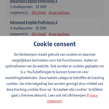
Advanced English Proficiency 1
3
studiepunten
1E SEM
Lesgever(s):
Jim Ureel
Anna Gagiano
Advanced English Proficiency 2
3
studiepunten
2E SEM
Lesgever(s):
Jim Ureel
Anna Gagiano
Cookie consent
Communication in English 1: Analysing Texts in Context
6
studiepunten
1E/2E SEM
De UAntwerpen maakt gebruik van cookies en daarmee
Lesgever(s):
Nina Reviers
Anna Gagiano
vergelijkbare technieken voor het functioneren, meten en
Donata Lisaite
optimaliseren van de website. Ook worden er cookies geplaatst om
b.v. YouTubefilmpjes te kunnen tonen en voor
Spaans: verplichte opleidingsonderdelen
marketingdoeleinden. Deze laatste categorie betreffen de tracking
cookies. Uw internetgedrag kan worden gevolgd door middel van
Gramática española 1
deze tracking cookies Door op 'Accepteer alle cookies' te klikken
3
studiepunten
1E SEM
gaat u hiermee akkoord. Lees ook het UAntwerpen
Privacy
Lesgever(s):
Anne Verhaert
statement
Gramática española 2