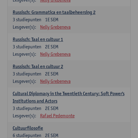
Russisch: Grammatica en taalbeheersing 2
3
studiepunten
1E SEM
Lesgever(s):
Nelly Grebeneva
Russisch: Taal en cultuur 1
3
studiepunten
2E SEM
Lesgever(s):
Nelly Grebeneva
Russisch: Taal en cultuur 2
3
studiepunten
2E SEM
Lesgever(s):
Nelly Grebeneva
Cultural Diplomacy in the Twentieth Century: Soft Power's
Institutions and Actors
3
studiepunten
2E SEM
Lesgever(s):
Rafael Pedemonte
Cultuurfilosofie
6
studiepunten
2E SEM