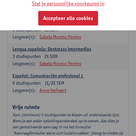
3
studiepunten
2E SEM
Stel je persoonlijke voorkeuren in
Lesgever(s):
Anne Verhaert
Accepteer alle cookies
Lengua española: Destrezas básicas
3
studiepunten
1E SEM
Lesgever(s):
Sabela Moreno Pereiro
Lengua española: Destrezas intermedias
3
studiepunten
2E SEM
Lesgever(s):
Sabela Moreno Pereiro
Español: Comunicación profesional 1
6
studiepunten
1E/2E SEM
Lesgever(s):
Anne Verhaert
Vrije ruimte
Voor (minimum) 3 studiepunten te kiezen uit onderstaande lijst.
Wens je een ander opleidingsonderdeel op te nemen, dan dien je
een gemotiveerde aanvraag in via het formulier
'Aanvraagformulier extra-curriculaire vakken' (terug te vinden op