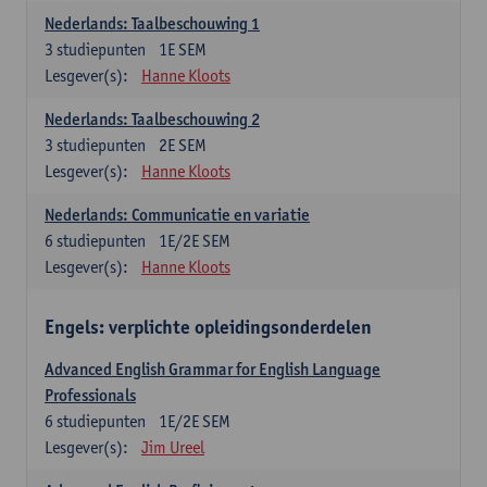
Nederlands: Taalbeschouwing 1
3
studiepunten
1E SEM
Lesgever(s):
Hanne Kloots
Nederlands: Taalbeschouwing 2
3
studiepunten
2E SEM
Lesgever(s):
Hanne Kloots
Nederlands: Communicatie en variatie
6
studiepunten
1E/2E SEM
Lesgever(s):
Hanne Kloots
Engels: verplichte opleidingsonderdelen
Advanced English Grammar for English Language
Professionals
6
studiepunten
1E/2E SEM
Lesgever(s):
Jim Ureel