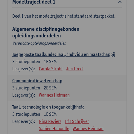
Modeltraject deel 1
Deel 1 van het modeltraject is het standaard startpakket.
Algemene disciplinegebonden
opleidingsonderdelen
Verplichte opleidingsonderdelen
Toegepaste taalkunde: Taal, individu en maatschappij
3
studiepunten
1E SEM
Lesgever(s):
Carola Strobl
Jim Ureel
Communicatiewetenschap
3
studiepunten
2E SEM
Lesgever(s):
Wannes Heirman
Taal, technologie en toegankelijkheid
3
studiepunten
1E SEM
Lesgever(s):
Nina Reviers
Iris Schrijver
Sabien Hanoulle
Wannes Heirman