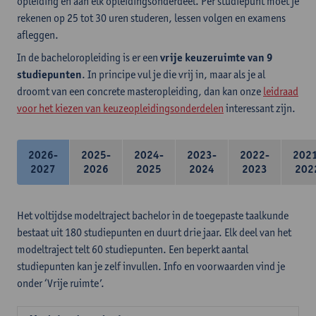
opleiding en aan elk opleidingsonderdeel. Per studiepunt moet je
rekenen op 25 tot 30 uren studeren, lessen volgen en examens
afleggen.
In de bacheloropleiding is er een
vrije keuzeruimte van 9
studiepunten
. In principe vul je die vrij in, maar als je al
droomt van een concrete masteropleiding, dan kan onze
leidraad
voor het kiezen van keuzeopleidingsonderdelen
interessant zijn.
2026-
2025-
2024-
2023-
2022-
202
2027
2026
2025
2024
2023
202
Het voltijdse modeltraject bachelor in de toegepaste taalkunde
bestaat uit 180 studiepunten en duurt drie jaar. Elk deel van het
modeltraject telt 60 studiepunten. Een beperkt aantal
studiepunten kan je zelf invullen. Info en voorwaarden vind je
onder ‘Vrije ruimte’.