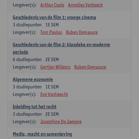
Lesgever(s):
Arthur Cools
Annelies Verbeeck
Geschiedenis van de film 1: vroege cinema
3
studiepunten
1E SEM
Lesgever(s):
Tom Paulus
Ruben Demasure
Geschiedenis van de film 2: klassieke en moderne
periode
6
studiepunten
2E SEM
Lesgever(s):
Gertjan Willems
Ruben Demasure
Algemene economie
3
studiepunten
1E SEM
Lesgever(s):
Eve Vanhaecht
Inleiding tot het recht
3
studiepunten
2E SEM
Lesgever(s):
Josephine De Jaegere
Media, macht en samenleving