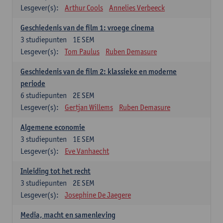
Lesgever(s):
Arthur Cools
Annelies Verbeeck
Geschiedenis van de film 1: vroege cinema
3
studiepunten
1E SEM
Lesgever(s):
Tom Paulus
Ruben Demasure
Geschiedenis van de film 2: klassieke en moderne
periode
6
studiepunten
2E SEM
Lesgever(s):
Gertjan Willems
Ruben Demasure
Algemene economie
3
studiepunten
1E SEM
Lesgever(s):
Eve Vanhaecht
Inleiding tot het recht
3
studiepunten
2E SEM
Lesgever(s):
Josephine De Jaegere
Media, macht en samenleving