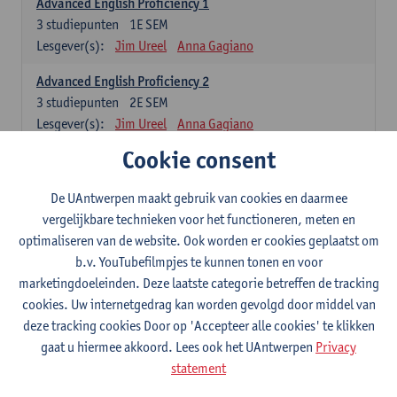
Advanced English Proficiency 1
3
studiepunten
1E SEM
Lesgever(s):
Jim Ureel
Anna Gagiano
Advanced English Proficiency 2
3
studiepunten
2E SEM
Lesgever(s):
Jim Ureel
Anna Gagiano
Cookie consent
Communication in English 1: Analysing Texts in Context
6
studiepunten
1E/2E SEM
De UAntwerpen maakt gebruik van cookies en daarmee
Lesgever(s):
Nina Reviers
Anna Gagiano
vergelijkbare technieken voor het functioneren, meten en
Donata Lisaite
optimaliseren van de website. Ook worden er cookies geplaatst om
b.v. YouTubefilmpjes te kunnen tonen en voor
Spaans: verplichte opleidingsonderdelen
marketingdoeleinden. Deze laatste categorie betreffen de tracking
cookies. Uw internetgedrag kan worden gevolgd door middel van
Gramática española 1
deze tracking cookies Door op 'Accepteer alle cookies' te klikken
3
studiepunten
1E SEM
gaat u hiermee akkoord. Lees ook het UAntwerpen
Privacy
Lesgever(s):
Anne Verhaert
statement
Gramática española 2