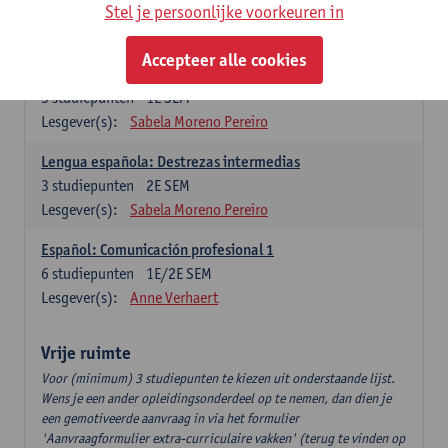
3
studiepunten
2E SEM
Stel je persoonlijke voorkeuren in
Lesgever(s):
Anne Verhaert
Accepteer alle cookies
Lengua española: Destrezas básicas
3
studiepunten
1E SEM
Lesgever(s):
Sabela Moreno Pereiro
Lengua española: Destrezas intermedias
3
studiepunten
2E SEM
Lesgever(s):
Sabela Moreno Pereiro
Español: Comunicación profesional 1
6
studiepunten
1E/2E SEM
Lesgever(s):
Anne Verhaert
Vrije ruimte
Voor (minimum) 3 studiepunten te kiezen uit onderstaande lijst.
Wens je een ander opleidingsonderdeel op te nemen, dan dien je
een gemotiveerde aanvraag in via het formulier
'Aanvraagformulier extra-curriculaire vakken' (terug te vinden op