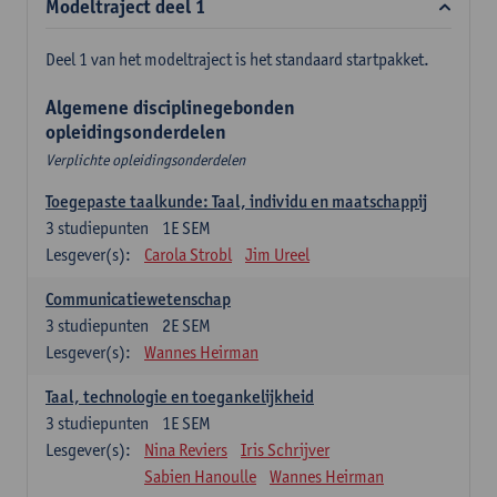
Modeltraject deel 1
Deel 1 van het modeltraject is het standaard startpakket.
Algemene disciplinegebonden
opleidingsonderdelen
Verplichte opleidingsonderdelen
Toegepaste taalkunde: Taal, individu en maatschappij
3
studiepunten
1E SEM
Lesgever(s):
Carola Strobl
Jim Ureel
Communicatiewetenschap
3
studiepunten
2E SEM
Lesgever(s):
Wannes Heirman
Taal, technologie en toegankelijkheid
3
studiepunten
1E SEM
Lesgever(s):
Nina Reviers
Iris Schrijver
Sabien Hanoulle
Wannes Heirman