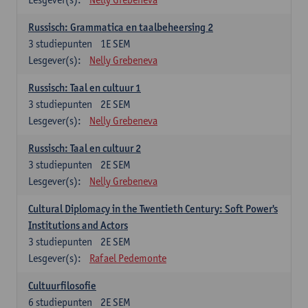
Russisch: Grammatica en taalbeheersing 2
3
studiepunten
1E SEM
Lesgever(s):
Nelly Grebeneva
Russisch: Taal en cultuur 1
3
studiepunten
2E SEM
Lesgever(s):
Nelly Grebeneva
Russisch: Taal en cultuur 2
3
studiepunten
2E SEM
Lesgever(s):
Nelly Grebeneva
Cultural Diplomacy in the Twentieth Century: Soft Power's
Institutions and Actors
3
studiepunten
2E SEM
Lesgever(s):
Rafael Pedemonte
Cultuurfilosofie
6
studiepunten
2E SEM