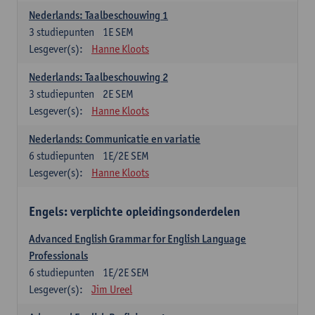
Nederlands: Taalbeschouwing 1
3
studiepunten
1E SEM
Lesgever(s):
Hanne Kloots
Nederlands: Taalbeschouwing 2
3
studiepunten
2E SEM
Lesgever(s):
Hanne Kloots
Nederlands: Communicatie en variatie
6
studiepunten
1E/2E SEM
Lesgever(s):
Hanne Kloots
Engels: verplichte opleidingsonderdelen
Advanced English Grammar for English Language
Professionals
6
studiepunten
1E/2E SEM
Lesgever(s):
Jim Ureel