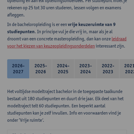
opleiding en aan elk opleidingsonderdeel. Per studiepunt moet je
rekenen op 25 tot 30 uren studeren, lessen volgen en examens
afleggen.
In de bacheloropleiding is er een
vrije keuzeruimte van 9
studiepunten
. In principe vul je die vrij in, maar als je al
droomt van een concrete masteropleiding, dan kan onze
leidraad
voor het kiezen van keuzeopleidingsonderdelen
interessant zijn.
2026-
2025-
2024-
2023-
2022-
202
2027
2026
2025
2024
2023
202
Het voltijdse modeltraject bachelor in de toegepaste taalkunde
bestaat uit 180 studiepunten en duurt drie jaar. Elk deel van het
modeltraject telt 60 studiepunten. Een beperkt aantal
studiepunten kan je zelf invullen. Info en voorwaarden vind je
onder ‘Vrije ruimte’.