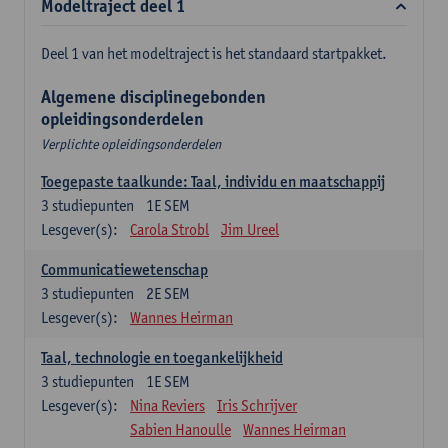
Modeltraject deel 1
Deel 1 van het modeltraject is het standaard startpakket.
Algemene disciplinegebonden
opleidingsonderdelen
Verplichte opleidingsonderdelen
Toegepaste taalkunde: Taal, individu en maatschappij
3
studiepunten
1E SEM
Lesgever(s):
Carola Strobl
Jim Ureel
Communicatiewetenschap
3
studiepunten
2E SEM
Lesgever(s):
Wannes Heirman
Taal, technologie en toegankelijkheid
3
studiepunten
1E SEM
Lesgever(s):
Nina Reviers
Iris Schrijver
Sabien Hanoulle
Wannes Heirman