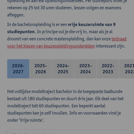
opleiding en aan elk opleidingsonderdeel. Per studiepunt moet je
rekenen op 25 tot 30 uren studeren, lessen volgen en examens
afleggen.
In de bacheloropleiding is er een
vrije keuzeruimte van 9
studiepunten
. In principe vul je die vrij in, maar als je al
droomt van een concrete masteropleiding, dan kan onze
leidraad
voor het kiezen van keuzeopleidingsonderdelen
interessant zijn.
2026-
2025-
2024-
2023-
2022-
202
2027
2026
2025
2024
2023
202
Het voltijdse modeltraject bachelor in de toegepaste taalkunde
bestaat uit 180 studiepunten en duurt drie jaar. Elk deel van het
modeltraject telt 60 studiepunten. Een beperkt aantal
studiepunten kan je zelf invullen. Info en voorwaarden vind je
onder ‘Vrije ruimte’.