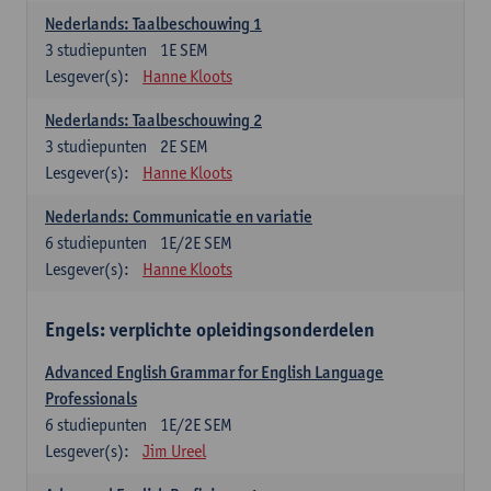
Nederlands: Taalbeschouwing 1
3
studiepunten
1E SEM
Lesgever(s):
Hanne Kloots
Nederlands: Taalbeschouwing 2
3
studiepunten
2E SEM
Lesgever(s):
Hanne Kloots
Nederlands: Communicatie en variatie
6
studiepunten
1E/2E SEM
Lesgever(s):
Hanne Kloots
Engels: verplichte opleidingsonderdelen
Advanced English Grammar for English Language
Professionals
6
studiepunten
1E/2E SEM
Lesgever(s):
Jim Ureel