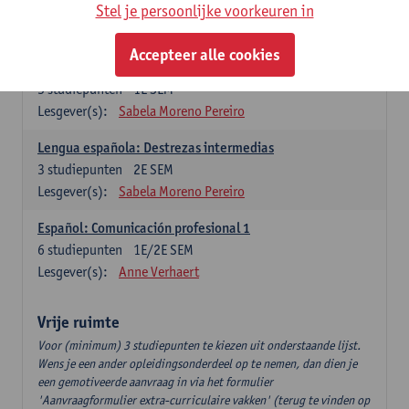
3
studiepunten
2E SEM
Stel je persoonlijke voorkeuren in
Lesgever(s):
Anne Verhaert
Accepteer alle cookies
Lengua española: Destrezas básicas
3
studiepunten
1E SEM
Lesgever(s):
Sabela Moreno Pereiro
Lengua española: Destrezas intermedias
3
studiepunten
2E SEM
Lesgever(s):
Sabela Moreno Pereiro
Español: Comunicación profesional 1
6
studiepunten
1E/2E SEM
Lesgever(s):
Anne Verhaert
Vrije ruimte
Voor (minimum) 3 studiepunten te kiezen uit onderstaande lijst.
Wens je een ander opleidingsonderdeel op te nemen, dan dien je
een gemotiveerde aanvraag in via het formulier
'Aanvraagformulier extra-curriculaire vakken' (terug te vinden op