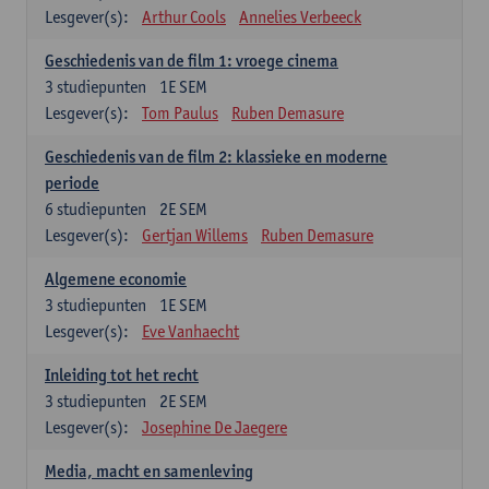
Lesgever(s):
Arthur Cools
Annelies Verbeeck
Geschiedenis van de film 1: vroege cinema
3
studiepunten
1E SEM
Lesgever(s):
Tom Paulus
Ruben Demasure
Geschiedenis van de film 2: klassieke en moderne
periode
6
studiepunten
2E SEM
Lesgever(s):
Gertjan Willems
Ruben Demasure
Algemene economie
3
studiepunten
1E SEM
Lesgever(s):
Eve Vanhaecht
Inleiding tot het recht
3
studiepunten
2E SEM
Lesgever(s):
Josephine De Jaegere
Media, macht en samenleving