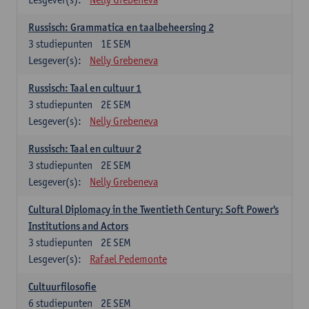
Russisch: Grammatica en taalbeheersing 2
3
studiepunten
1E SEM
Lesgever(s):
Nelly Grebeneva
Russisch: Taal en cultuur 1
3
studiepunten
2E SEM
Lesgever(s):
Nelly Grebeneva
Russisch: Taal en cultuur 2
3
studiepunten
2E SEM
Lesgever(s):
Nelly Grebeneva
Cultural Diplomacy in the Twentieth Century: Soft Power's
Institutions and Actors
3
studiepunten
2E SEM
Lesgever(s):
Rafael Pedemonte
Cultuurfilosofie
6
studiepunten
2E SEM