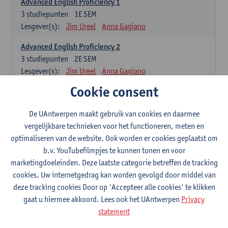
Advanced English Proficiency 1
3
studiepunten
1E SEM
Lesgever(s):
Jim Ureel
Anna Gagiano
Advanced English Proficiency 2
3
studiepunten
2E SEM
Lesgever(s):
Jim Ureel
Anna Gagiano
Cookie consent
Communication in English 1: Analysing Texts in Context
6
studiepunten
1E/2E SEM
De UAntwerpen maakt gebruik van cookies en daarmee
Lesgever(s):
Nina Reviers
Anna Gagiano
vergelijkbare technieken voor het functioneren, meten en
Donata Lisaite
optimaliseren van de website. Ook worden er cookies geplaatst om
b.v. YouTubefilmpjes te kunnen tonen en voor
Spaans: verplichte opleidingsonderdelen
marketingdoeleinden. Deze laatste categorie betreffen de tracking
cookies. Uw internetgedrag kan worden gevolgd door middel van
Gramática española 1
deze tracking cookies Door op 'Accepteer alle cookies' te klikken
3
studiepunten
1E SEM
gaat u hiermee akkoord. Lees ook het UAntwerpen
Privacy
Lesgever(s):
Anne Verhaert
statement
Gramática española 2