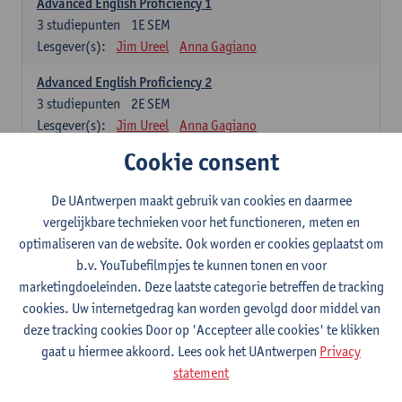
Advanced English Proficiency 1
3
studiepunten
1E SEM
Lesgever(s):
Jim Ureel
Anna Gagiano
Advanced English Proficiency 2
3
studiepunten
2E SEM
Lesgever(s):
Jim Ureel
Anna Gagiano
Cookie consent
Communication in English 1: Analysing Texts in Context
6
studiepunten
1E/2E SEM
De UAntwerpen maakt gebruik van cookies en daarmee
Lesgever(s):
Nina Reviers
Anna Gagiano
vergelijkbare technieken voor het functioneren, meten en
Donata Lisaite
optimaliseren van de website. Ook worden er cookies geplaatst om
b.v. YouTubefilmpjes te kunnen tonen en voor
Spaans: verplichte opleidingsonderdelen
marketingdoeleinden. Deze laatste categorie betreffen de tracking
cookies. Uw internetgedrag kan worden gevolgd door middel van
Gramática española 1
deze tracking cookies Door op 'Accepteer alle cookies' te klikken
3
studiepunten
1E SEM
gaat u hiermee akkoord. Lees ook het UAntwerpen
Privacy
Lesgever(s):
Anne Verhaert
statement
Gramática española 2