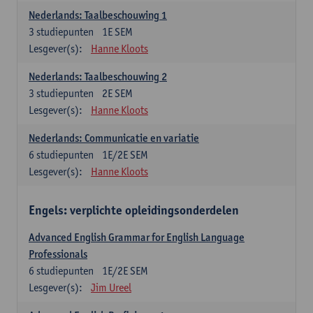
Nederlands: Taalbeschouwing 1
3
studiepunten
1E SEM
Lesgever(s):
Hanne Kloots
Nederlands: Taalbeschouwing 2
3
studiepunten
2E SEM
Lesgever(s):
Hanne Kloots
Nederlands: Communicatie en variatie
6
studiepunten
1E/2E SEM
Lesgever(s):
Hanne Kloots
Engels: verplichte opleidingsonderdelen
Advanced English Grammar for English Language
Professionals
6
studiepunten
1E/2E SEM
Lesgever(s):
Jim Ureel