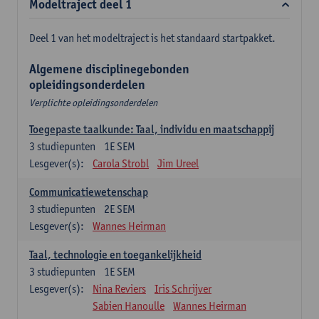
Modeltraject deel 1
Deel 1 van het modeltraject is het standaard startpakket.
Algemene disciplinegebonden
opleidingsonderdelen
Verplichte opleidingsonderdelen
Toegepaste taalkunde: Taal, individu en maatschappij
3
studiepunten
1E SEM
Lesgever(s):
Carola Strobl
Jim Ureel
Communicatiewetenschap
3
studiepunten
2E SEM
Lesgever(s):
Wannes Heirman
Taal, technologie en toegankelijkheid
3
studiepunten
1E SEM
Lesgever(s):
Nina Reviers
Iris Schrijver
Sabien Hanoulle
Wannes Heirman