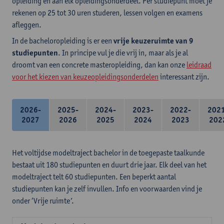
opleiding en aan elk opleidingsonderdeel. Per studiepunt moet je
rekenen op 25 tot 30 uren studeren, lessen volgen en examens
afleggen.
In de bacheloropleiding is er een
vrije keuzeruimte van 9
studiepunten
. In principe vul je die vrij in, maar als je al
droomt van een concrete masteropleiding, dan kan onze
leidraad
voor het kiezen van keuzeopleidingsonderdelen
interessant zijn.
2026-
2025-
2024-
2023-
2022-
202
2027
2026
2025
2024
2023
202
Het voltijdse modeltraject bachelor in de toegepaste taalkunde
bestaat uit 180 studiepunten en duurt drie jaar. Elk deel van het
modeltraject telt 60 studiepunten. Een beperkt aantal
studiepunten kan je zelf invullen. Info en voorwaarden vind je
onder ‘Vrije ruimte’.