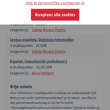
3
studiepunten
2E SEM
Stel je persoonlijke voorkeuren in
Lesgever(s):
Anne Verhaert
Accepteer alle cookies
Lengua española: Destrezas básicas
3
studiepunten
1E SEM
Lesgever(s):
Sabela Moreno Pereiro
Lengua española: Destrezas intermedias
3
studiepunten
2E SEM
Lesgever(s):
Sabela Moreno Pereiro
Español: Comunicación profesional 1
6
studiepunten
1E/2E SEM
Lesgever(s):
Anne Verhaert
Vrije ruimte
Voor (minimum) 3 studiepunten te kiezen uit onderstaande lijst.
Wens je een ander opleidingsonderdeel op te nemen, dan dien je
een gemotiveerde aanvraag in via het formulier
'Aanvraagformulier extra-curriculaire vakken' (terug te vinden op