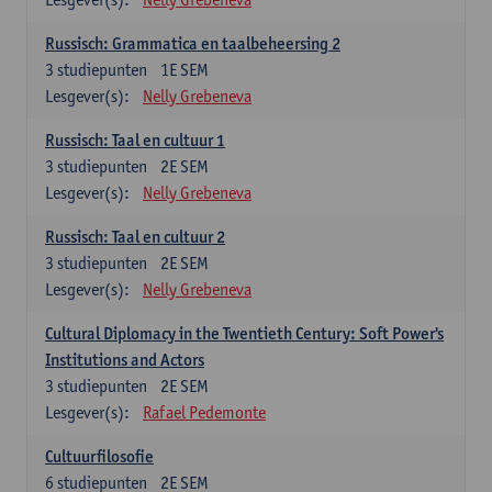
Russisch: Grammatica en taalbeheersing 2
3
studiepunten
1E SEM
Lesgever(s):
Nelly Grebeneva
Russisch: Taal en cultuur 1
3
studiepunten
2E SEM
Lesgever(s):
Nelly Grebeneva
Russisch: Taal en cultuur 2
3
studiepunten
2E SEM
Lesgever(s):
Nelly Grebeneva
Cultural Diplomacy in the Twentieth Century: Soft Power's
Institutions and Actors
3
studiepunten
2E SEM
Lesgever(s):
Rafael Pedemonte
Cultuurfilosofie
6
studiepunten
2E SEM