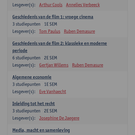
Lesgever(s):
Arthur Cools
Annelies Verbeeck
Geschiedenis van de film 1: vroege cinema
3
studiepunten
1E SEM
Lesgever(s):
Tom Paulus
Ruben Demasure
Geschiedenis van de film 2: klassieke en moderne
periode
6
studiepunten
2E SEM
Lesgever(s):
Gertjan Willems
Ruben Demasure
Algemene economie
3
studiepunten
1E SEM
Lesgever(s):
Eve Vanhaecht
Inleiding tot het recht
3
studiepunten
2E SEM
Lesgever(s):
Josephine De Jaegere
Media, macht en samenleving