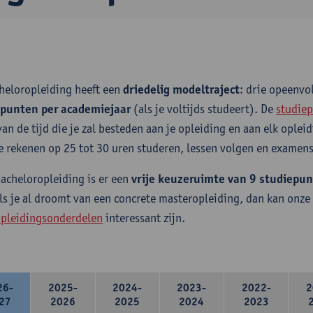
heloropleiding heeft een
driedelig modeltraject
: drie opeenv
epunten per academiejaar
(als je voltijds studeert). De
studiep
van de tijd die je zal besteden aan je opleiding en aan elk ople
e rekenen op 25 tot 30 uren studeren, lessen volgen en examens
bacheloropleiding is er een
vrije keuzeruimte van 9 studiepu
ls je al droomt van een concrete masteropleiding, dan kan onze
pleidingsonderdelen
interessant zijn.
26-
2025-
2024-
2023-
2022-
2
27
2026
2025
2024
2023