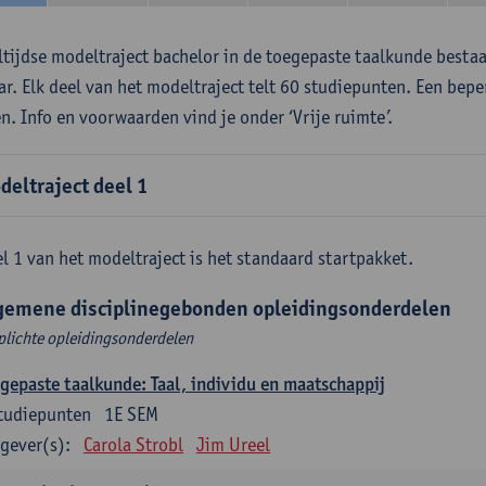
ltijdse modeltraject bachelor in de toegepaste taalkunde besta
aar. Elk deel van het modeltraject telt 60 studiepunten. Een bepe
en. Info en voorwaarden vind je onder ‘Vrije ruimte’.
deltraject deel 1
l 1 van het modeltraject is het standaard startpakket.
gemene disciplinegebonden opleidingsonderdelen
plichte opleidingsonderdelen
gepaste taalkunde: Taal, individu en maatschappij
tudiepunten
1E SEM
gever(s):
Carola Strobl
Jim Ureel