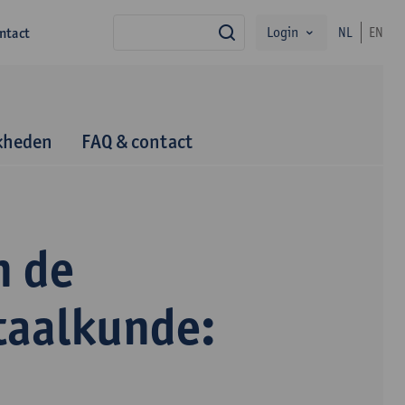
Login
ntact
NL
EN
zoek
kheden
FAQ & contact
n de
taalkunde: