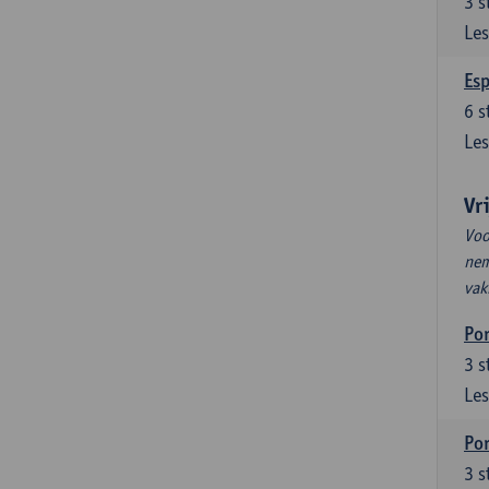
3
s
Les
Esp
6
s
Les
Vr
Voo
nem
vak
Por
3
s
Les
Por
3
s