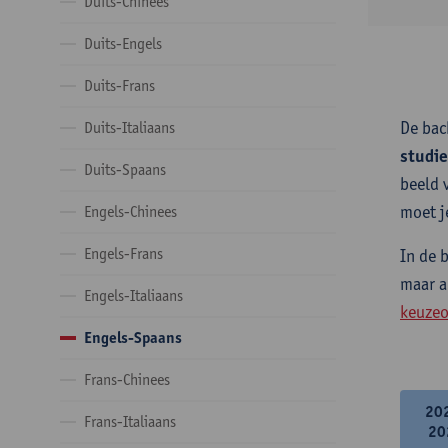
Duits-Chinees
Duits-Engels
Duits-Frans
De bac
Duits-Italiaans
studi
Duits-Spaans
beeld 
moet j
Engels-Chinees
Engels-Frans
In de 
maar a
Engels-Italiaans
keuzeo
Engels-Spaans
Frans-Chinees
20
Frans-Italiaans
20