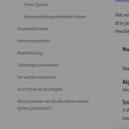
Frans-Spaans
Het vo
Keuzeopleidingsonderdelen kiezen
drie j
Voorbeeldrooster
invull
Kerncompetenties
Mo
Kwaliteitszorg
Toelatingsvoorwaarden
Dee
Verwachte voorkennis
Al
Inschrijven en studiegeld
Ver
Alvast proeven van de educatieve master
Toe
tijdens je bachelor?
3
s
Les