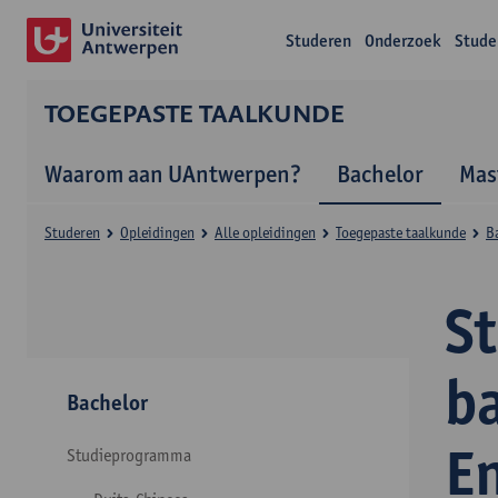
Studeren
Onderzoek
Stude
TOEGEPASTE TAALKUNDE
Waarom aan UAntwerpen?
Bachelor
Mas
Studeren
Opleidingen
Alle opleidingen
Toegepaste taalkunde
B
S
b
Bachelor
E
Studieprogramma