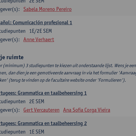
tudiepunten
2E SEM
gever(s):
Sabela Moreno Pereiro
añol: Comunicación profesional 1
tudiepunten
1E/2E SEM
gever(s):
Anne Verhaert
ije ruimte
r (minimum) 3 studiepunten te kiezen uit onderstaande lijst. Wens je ee
en, dan dien je een gemotiveerde aanvraag in via het formulier 'Aanvraag
ken' (terug te vinden op de facultaire website onder 'Formulieren').
tugees: Grammatica en taalbeheersing 1
tudiepunten
2E SEM
gever(s):
Gert Vercauteren
Ana Sofia Corga Vieira
tugees: Grammatica en taalbeheersing 2
tudiepunten
1E SEM