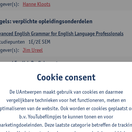
gever(s):
Hanne Kloots
gels: verplichte opleidingsonderdelen
anced English Grammar for English Language Professionals
tudiepunten
1E/2E SEM
gever(s):
Jim Ureel
anced English Proficiency 1
tudiepunten
1E SEM
Cookie consent
gever(s):
Jim Ureel
Anna Gagiano
De UAntwerpen maakt gebruik van cookies en daarmee
anced English Proficiency 2
vergelijkbare technieken voor het functioneren, meten en
tudiepunten
2E SEM
ptimaliseren van de website. Ook worden er cookies geplaatst 
gever(s):
Jim Ureel
Anna Gagiano
b.v. YouTubefilmpjes te kunnen tonen en voor
munication in English 1: Analysing Texts in Context
arketingdoeleinden. Deze laatste categorie betreffen de tracki
tudiepunten
1E/2E SEM