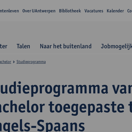
ntenleven
Over UAntwerpen
Bibliotheek
Vacatures
Kalender
Co
ter
Talen
Naar het buitenland
Jobmogelij
achelor
Studieprogramma
tudieprogramma va
achelor toegepaste 
ngels-Spaans