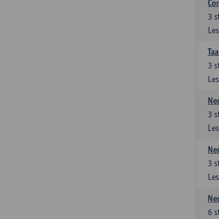
Co
3
s
Les
Taa
3
s
Les
Ned
3
s
Les
Ned
3
s
Les
Ned
6
s