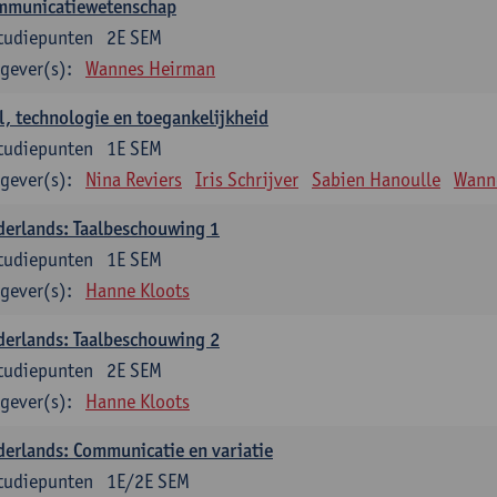
mmunicatiewetenschap
tudiepunten
2E SEM
gever(s):
Wannes Heirman
l, technologie en toegankelijkheid
tudiepunten
1E SEM
gever(s):
Nina Reviers
Iris Schrijver
Sabien Hanoulle
Wann
erlands: Taalbeschouwing 1
tudiepunten
1E SEM
gever(s):
Hanne Kloots
erlands: Taalbeschouwing 2
tudiepunten
2E SEM
gever(s):
Hanne Kloots
erlands: Communicatie en variatie
tudiepunten
1E/2E SEM