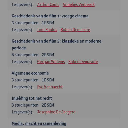
Lesgever(s):
Arthur Cools
Annelies Verbeeck
Geschiedenis van de film 1: vroege cinema
3
studiepunten
1E SEM
Lesgever(s):
Tom Paulus
Ruben Demasure
Geschiedenis van de film 2: klassieke en moderne
periode
6
studiepunten
2E SEM
Lesgever(s):
Gertjan Willems
Ruben Demasure
Algemene economie
3
studiepunten
1E SEM
Lesgever(s):
Eve Vanhaecht
Inleiding tot het recht
3
studiepunten
2E SEM
Lesgever(s):
Josephine De Jaegere
Media, macht en samenleving