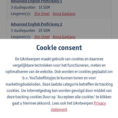
Advanced English Proficiency 1
3
studiepunten
1E SEM
Lesgever(s):
Jim Ureel
Anna Gagiano
Advanced English Proficiency 2
3
studiepunten
2E SEM
Lesgever(s):
Jim Ureel
Anna Gagiano
Cookie consent
Communication in English 1: Analysing Texts in Context
6
studiepunten
1E/2E SEM
De UAntwerpen maakt gebruik van cookies en daarmee
Lesgever(s):
Nina Reviers
Anna Gagiano
vergelijkbare technieken voor het functioneren, meten en
Donata Lisaite
optimaliseren van de website. Ook worden er cookies geplaatst om
b.v. YouTubefilmpjes te kunnen tonen en voor
Spaans: verplichte opleidingsonderdelen
marketingdoeleinden. Deze laatste categorie betreffen de tracking
cookies. Uw internetgedrag kan worden gevolgd door middel van
Gramática española 1
deze tracking cookies Door op 'Accepteer alle cookies' te klikken
3
studiepunten
1E SEM
gaat u hiermee akkoord. Lees ook het UAntwerpen
Privacy
Lesgever(s):
Anne Verhaert
statement
Gramática española 2