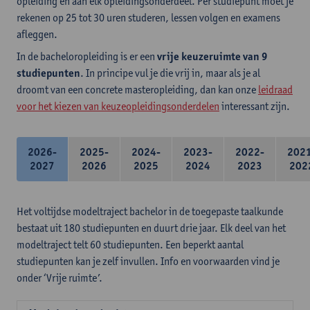
opleiding en aan elk opleidingsonderdeel. Per studiepunt moet je
rekenen op 25 tot 30 uren studeren, lessen volgen en examens
afleggen.
In de bacheloropleiding is er een
vrije keuzeruimte van 9
studiepunten
. In principe vul je die vrij in, maar als je al
droomt van een concrete masteropleiding, dan kan onze
leidraad
voor het kiezen van keuzeopleidingsonderdelen
interessant zijn.
2026-
2025-
2024-
2023-
2022-
202
2027
2026
2025
2024
2023
202
Het voltijdse modeltraject bachelor in de toegepaste taalkunde
bestaat uit 180 studiepunten en duurt drie jaar. Elk deel van het
modeltraject telt 60 studiepunten. Een beperkt aantal
studiepunten kan je zelf invullen. Info en voorwaarden vind je
onder ‘Vrije ruimte’.