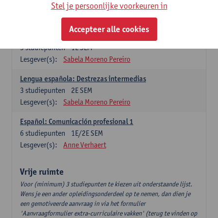
3
studiepunten
2E SEM
Stel je persoonlijke voorkeuren in
Lesgever(s):
Anne Verhaert
Accepteer alle cookies
Lengua española: Destrezas básicas
3
studiepunten
1E SEM
Lesgever(s):
Sabela Moreno Pereiro
Lengua española: Destrezas intermedias
3
studiepunten
2E SEM
Lesgever(s):
Sabela Moreno Pereiro
Español: Comunicación profesional 1
6
studiepunten
1E/2E SEM
Lesgever(s):
Anne Verhaert
Vrije ruimte
Voor (minimum) 3 studiepunten te kiezen uit onderstaande lijst.
Wens je een ander opleidingsonderdeel op te nemen, dan dien je
een gemotiveerde aanvraag in via het formulier
'Aanvraagformulier extra-curriculaire vakken' (terug te vinden op