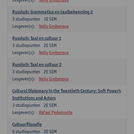
Russisch: Grammatica en taalbeheersing 2
3
studiepunten
1E SEM
Lesgever(s):
Nelly Grebeneva
Russisch: Taal en cultuur 1
3
studiepunten
2E SEM
Lesgever(s):
Nelly Grebeneva
Russisch: Taal en cultuur 2
3
studiepunten
2E SEM
Lesgever(s):
Nelly Grebeneva
Cultural Diplomacy in the Twentieth Century: Soft Power's
Institutions and Actors
3
studiepunten
2E SEM
Lesgever(s):
Rafael Pedemonte
Cultuurfilosofie
6
studiepunten
2E SEM