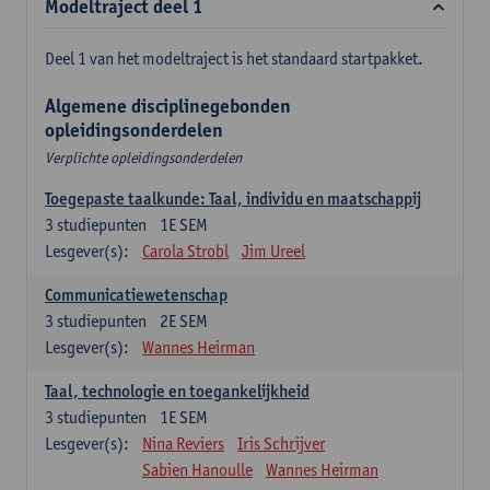
Modeltraject deel 1
Deel 1 van het modeltraject is het standaard startpakket.
Algemene disciplinegebonden
opleidingsonderdelen
Verplichte opleidingsonderdelen
Toegepaste taalkunde: Taal, individu en maatschappij
3
studiepunten
1E SEM
Lesgever(s):
Carola Strobl
Jim Ureel
Communicatiewetenschap
3
studiepunten
2E SEM
Lesgever(s):
Wannes Heirman
Taal, technologie en toegankelijkheid
3
studiepunten
1E SEM
Lesgever(s):
Nina Reviers
Iris Schrijver
Sabien Hanoulle
Wannes Heirman