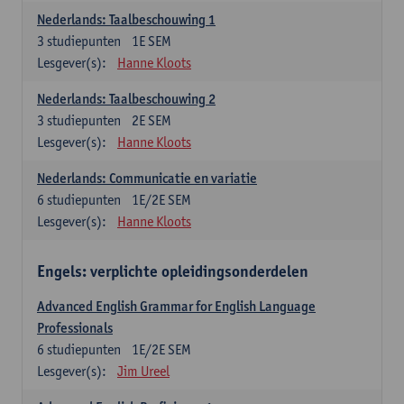
Nederlands: Taalbeschouwing 1
3
studiepunten
1E SEM
Lesgever(s):
Hanne Kloots
Nederlands: Taalbeschouwing 2
3
studiepunten
2E SEM
Lesgever(s):
Hanne Kloots
Nederlands: Communicatie en variatie
6
studiepunten
1E/2E SEM
Lesgever(s):
Hanne Kloots
Engels: verplichte opleidingsonderdelen
Advanced English Grammar for English Language
Professionals
6
studiepunten
1E/2E SEM
Lesgever(s):
Jim Ureel