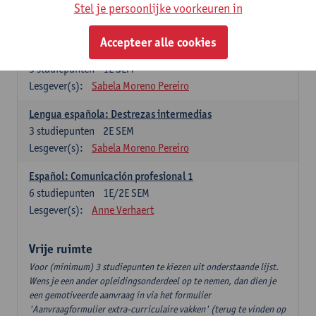
3
studiepunten
2E SEM
Stel je persoonlijke voorkeuren in
Lesgever(s):
Anne Verhaert
Accepteer alle cookies
Lengua española: Destrezas básicas
3
studiepunten
1E SEM
Lesgever(s):
Sabela Moreno Pereiro
Lengua española: Destrezas intermedias
3
studiepunten
2E SEM
Lesgever(s):
Sabela Moreno Pereiro
Español: Comunicación profesional 1
6
studiepunten
1E/2E SEM
Lesgever(s):
Anne Verhaert
Vrije ruimte
Voor (minimum) 3 studiepunten te kiezen uit onderstaande lijst.
Wens je een ander opleidingsonderdeel op te nemen, dan dien je
een gemotiveerde aanvraag in via het formulier
'Aanvraagformulier extra-curriculaire vakken' (terug te vinden op