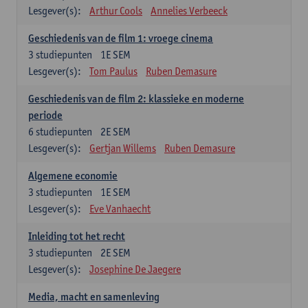
Lesgever(s):
Arthur Cools
Annelies Verbeeck
Geschiedenis van de film 1: vroege cinema
3
studiepunten
1E SEM
Lesgever(s):
Tom Paulus
Ruben Demasure
Geschiedenis van de film 2: klassieke en moderne
periode
6
studiepunten
2E SEM
Lesgever(s):
Gertjan Willems
Ruben Demasure
Algemene economie
3
studiepunten
1E SEM
Lesgever(s):
Eve Vanhaecht
Inleiding tot het recht
3
studiepunten
2E SEM
Lesgever(s):
Josephine De Jaegere
Media, macht en samenleving