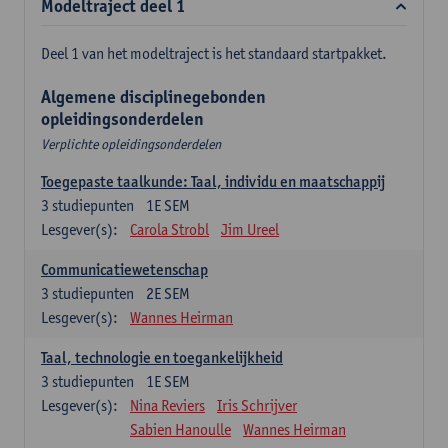
Modeltraject deel 1
Deel 1 van het modeltraject is het standaard startpakket.
Algemene disciplinegebonden
opleidingsonderdelen
Verplichte opleidingsonderdelen
Toegepaste taalkunde: Taal, individu en maatschappij
3
studiepunten
1E SEM
Lesgever(s):
Carola Strobl
Jim Ureel
Communicatiewetenschap
3
studiepunten
2E SEM
Lesgever(s):
Wannes Heirman
Taal, technologie en toegankelijkheid
3
studiepunten
1E SEM
Lesgever(s):
Nina Reviers
Iris Schrijver
Sabien Hanoulle
Wannes Heirman