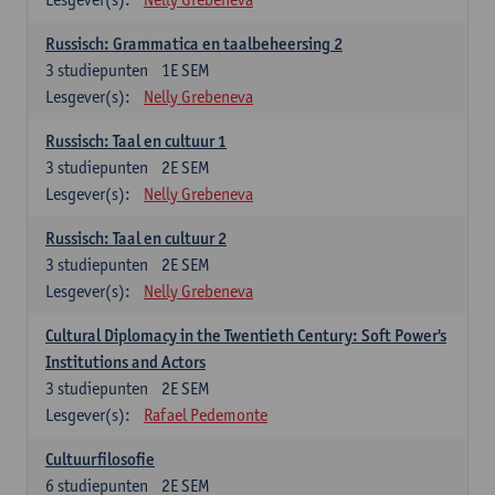
Russisch: Grammatica en taalbeheersing 2
3
studiepunten
1E SEM
Lesgever(s):
Nelly Grebeneva
Russisch: Taal en cultuur 1
3
studiepunten
2E SEM
Lesgever(s):
Nelly Grebeneva
Russisch: Taal en cultuur 2
3
studiepunten
2E SEM
Lesgever(s):
Nelly Grebeneva
Cultural Diplomacy in the Twentieth Century: Soft Power's
Institutions and Actors
3
studiepunten
2E SEM
Lesgever(s):
Rafael Pedemonte
Cultuurfilosofie
6
studiepunten
2E SEM