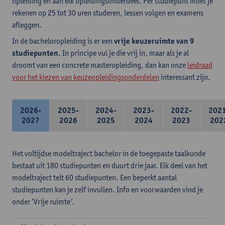
opleiding en aan elk opleidingsonderdeel. Per studiepunt moet je
rekenen op 25 tot 30 uren studeren, lessen volgen en examens
afleggen.
In de bacheloropleiding is er een
vrije keuzeruimte van 9
studiepunten
. In principe vul je die vrij in, maar als je al
droomt van een concrete masteropleiding, dan kan onze
leidraad
voor het kiezen van keuzeopleidingsonderdelen
interessant zijn.
2026-
2025-
2024-
2023-
2022-
202
2027
2026
2025
2024
2023
202
Het voltijdse modeltraject bachelor in de toegepaste taalkunde
bestaat uit 180 studiepunten en duurt drie jaar. Elk deel van het
modeltraject telt 60 studiepunten. Een beperkt aantal
studiepunten kan je zelf invullen. Info en voorwaarden vind je
onder ‘Vrije ruimte’.