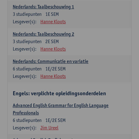
Nederlands: Taalbeschouwing 1
3
studiepunten
1E SEM
Lesgever(s):
Hanne Kloots
Nederlands: Taalbeschouwing 2
3
studiepunten
2E SEM
Lesgever(s):
Hanne Kloots
Nederlands: Communicatie en variatie
6
studiepunten
1E/2E SEM
Lesgever(s):
Hanne Kloots
Engels: verplichte opleidingsonderdelen
Advanced English Grammar for English Language
Professionals
6
studiepunten
1E/2E SEM
Lesgever(s):
Jim Ureel