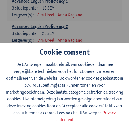
Advanced English Proficiency 1
3
studiepunten
1E SEM
Lesgever(s):
Jim Ureel
Anna Gagiano
Advanced English Proficiency 2
3
studiepunten
2E SEM
Lesgever(s):
Jim Ureel
Anna Gagiano
Cookie consent
Communication in English 1: Analysing Texts in Context
6
studiepunten
1E/2E SEM
De UAntwerpen maakt gebruik van cookies en daarmee
Lesgever(s):
Nina Reviers
Anna Gagiano
vergelijkbare technieken voor het functioneren, meten en
Donata Lisaite
optimaliseren van de website. Ook worden er cookies geplaatst om
b.v. YouTubefilmpjes te kunnen tonen en voor
Spaans: verplichte opleidingsonderdelen
marketingdoeleinden. Deze laatste categorie betreffen de tracking
cookies. Uw internetgedrag kan worden gevolgd door middel van
Gramática española 1
deze tracking cookies Door op 'Accepteer alle cookies' te klikken
3
studiepunten
1E SEM
gaat u hiermee akkoord. Lees ook het UAntwerpen
Privacy
Lesgever(s):
Anne Verhaert
statement
Gramática española 2