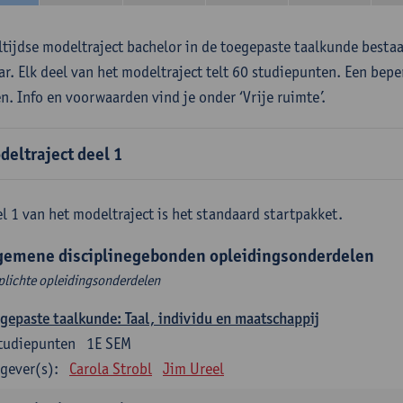
ltijdse modeltraject bachelor in de toegepaste taalkunde besta
aar. Elk deel van het modeltraject telt 60 studiepunten. Een bepe
en. Info en voorwaarden vind je onder ‘Vrije ruimte’.
deltraject deel 1
l 1 van het modeltraject is het standaard startpakket.
gemene disciplinegebonden opleidingsonderdelen
plichte opleidingsonderdelen
gepaste taalkunde: Taal, individu en maatschappij
tudiepunten
1E SEM
gever(s):
Carola Strobl
Jim Ureel