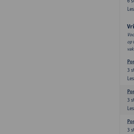
6
s
Les
Vr
Voo
op 
vak
Por
3
s
Les
Por
3
s
Les
Por
3
s