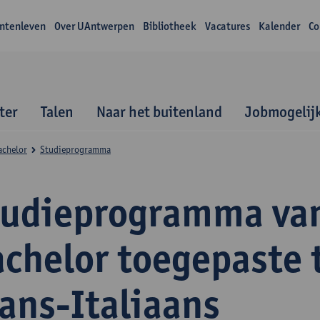
ntenleven
Over UAntwerpen
Bibliotheek
Vacatures
Kalender
Co
ter
Talen
Naar het buitenland
Jobmogelij
achelor
Studieprogramma
tudieprogramma va
achelor toegepaste 
ans-Italiaans