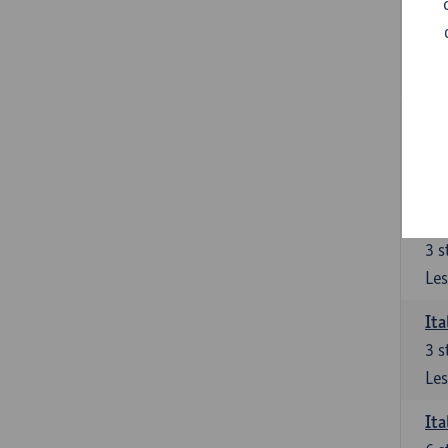
Ita
3
s
Les
Ita
3
s
Les
Ita
3
s
Les
Ita
3
s
Les
Ita