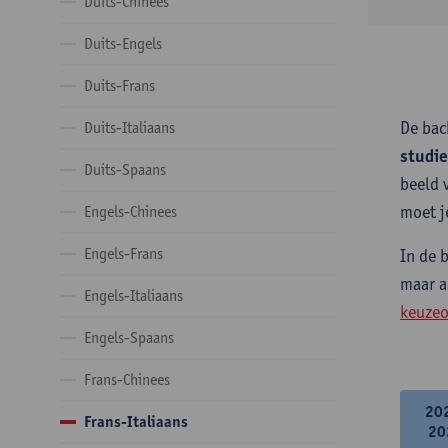
Duits-Chinees
Duits-Engels
Duits-Frans
De bac
Duits-Italiaans
studi
Duits-Spaans
beeld 
moet j
Engels-Chinees
Engels-Frans
In de 
maar a
Engels-Italiaans
keuzeo
Engels-Spaans
Frans-Chinees
20
Frans-Italiaans
20