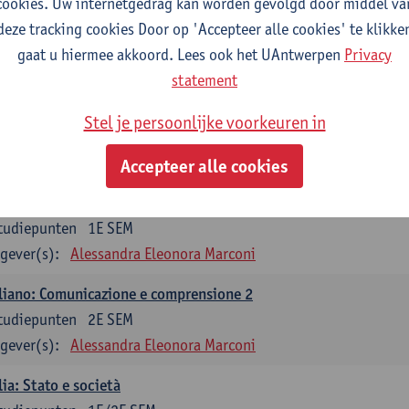
cookies. Uw internetgedrag kan worden gevolgd door middel va
liano: Grammatica e pratica 1
deze tracking cookies Door op 'Accepteer alle cookies' te klikke
tudiepunten
1E SEM
gaat u hiermee akkoord. Lees ook het UAntwerpen
Privacy
gever(s):
Annelies Van den Bogaert
statement
liano: Grammatica e pratica 2
Stel je persoonlijke voorkeuren in
tudiepunten
2E SEM
gever(s):
Annelies Van den Bogaert
Accepteer alle cookies
liano: Comunicazione e comprensione 1
tudiepunten
1E SEM
gever(s):
Alessandra Eleonora Marconi
liano: Comunicazione e comprensione 2
tudiepunten
2E SEM
gever(s):
Alessandra Eleonora Marconi
lia: Stato e società