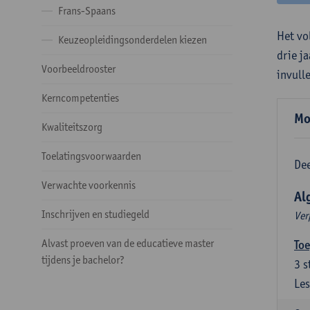
Frans-Spaans
Het vo
Keuzeopleidingsonderdelen kiezen
drie j
Voorbeeldrooster
invull
Kerncompetenties
Mo
Kwaliteitszorg
Toelatingsvoorwaarden
Dee
Verwachte voorkennis
Al
Inschrijven en studiegeld
Ver
Alvast proeven van de educatieve master
Toe
tijdens je bachelor?
3
s
Les