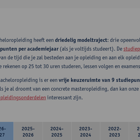
heloropleiding heeft een
driedelig modeltraject
: drie opeenv
epunten per academiejaar
(als je voltijds studeert). De
studiep
van de tijd die je zal besteden aan je opleiding en aan elk ople
e rekenen op 25 tot 30 uren studeren, lessen volgen en examens
bacheloropleiding is er een
vrije keuzeruimte van 9 studiepu
ls je al droomt van een concrete masteropleiding, dan kan onze
pleidingsonderdelen
interessant zijn.
26-
2025-
2024-
2023-
2022-
2
27
2026
2025
2024
2023