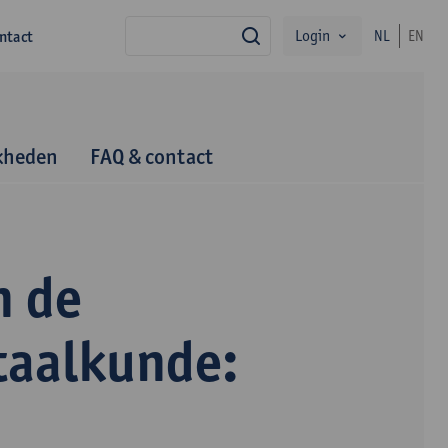
Login
ntact
NL
EN
zoek
kheden
FAQ & contact
n de
taalkunde: