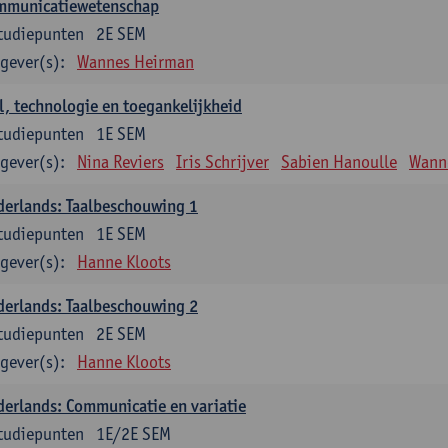
mmunicatiewetenschap
tudiepunten
2E SEM
gever(s):
Wannes Heirman
l, technologie en toegankelijkheid
tudiepunten
1E SEM
gever(s):
Nina Reviers
Iris Schrijver
Sabien Hanoulle
Wann
erlands: Taalbeschouwing 1
tudiepunten
1E SEM
gever(s):
Hanne Kloots
erlands: Taalbeschouwing 2
tudiepunten
2E SEM
gever(s):
Hanne Kloots
erlands: Communicatie en variatie
tudiepunten
1E/2E SEM