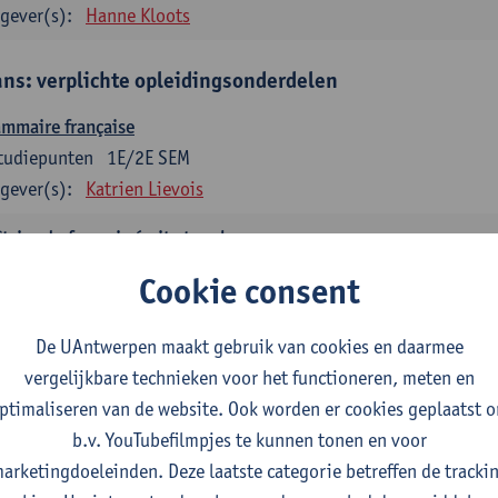
gever(s):
Hanne Kloots
ans: verplichte opleidingsonderdelen
mmaire française
tudiepunten
1E/2E SEM
gever(s):
Katrien Lievois
trise du français écrit et oral
tudiepunten
1E/2E SEM
Cookie consent
gever(s):
Katrien Lievois
Isa Van Acker
De UAntwerpen maakt gebruik van cookies en daarmee
tes, genres, discours en langue française
vergelijkbare technieken voor het functioneren, meten en
tudiepunten
1E/2E SEM
ptimaliseren van de website. Ook worden er cookies geplaatst 
gever(s):
Kris Peeters
b.v. YouTubefilmpjes te kunnen tonen en voor
arketingdoeleinden. Deze laatste categorie betreffen de tracki
aliaans: verplichte opleidingsonderdelen