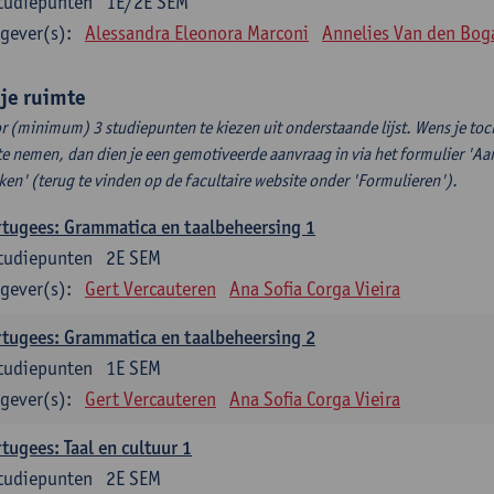
tudiepunten
1E/2E SEM
gever(s):
Alessandra Eleonora Marconi
Annelies Van den Bog
ije ruimte
r (minimum) 3 studiepunten te kiezen uit onderstaande lijst. Wens je to
te nemen, dan dien je een gemotiveerde aanvraag in via het formulier 'Aa
ken' (terug te vinden op de facultaire website onder 'Formulieren').
tugees: Grammatica en taalbeheersing 1
tudiepunten
2E SEM
gever(s):
Gert Vercauteren
Ana Sofia Corga Vieira
tugees: Grammatica en taalbeheersing 2
tudiepunten
1E SEM
gever(s):
Gert Vercauteren
Ana Sofia Corga Vieira
tugees: Taal en cultuur 1
tudiepunten
2E SEM