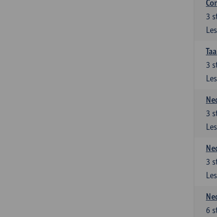
Co
3
s
Les
Taa
3
s
Les
Ned
3
s
Les
Ned
3
s
Les
Ned
6
s