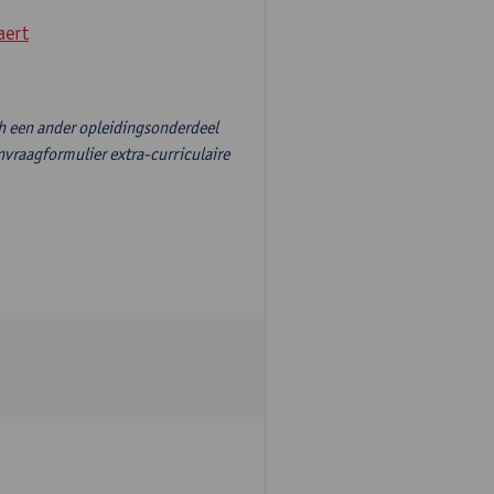
aert
ch een ander opleidingsonderdeel
nvraagformulier extra-curriculaire