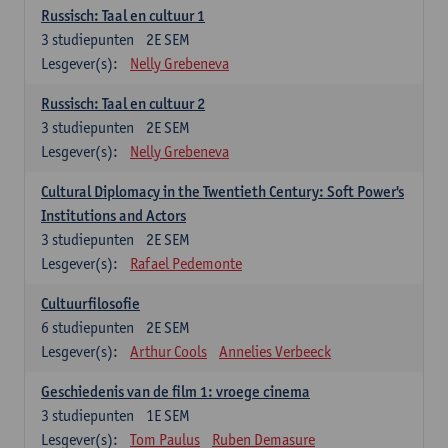
Russisch: Taal en cultuur 1
3
studiepunten
2E SEM
Lesgever(s):
Nelly Grebeneva
Russisch: Taal en cultuur 2
3
studiepunten
2E SEM
Lesgever(s):
Nelly Grebeneva
Cultural Diplomacy in the Twentieth Century: Soft Power's
Institutions and Actors
3
studiepunten
2E SEM
Lesgever(s):
Rafael Pedemonte
Cultuurfilosofie
6
studiepunten
2E SEM
Lesgever(s):
Arthur Cools
Annelies Verbeeck
Geschiedenis van de film 1: vroege cinema
3
studiepunten
1E SEM
Lesgever(s):
Tom Paulus
Ruben Demasure