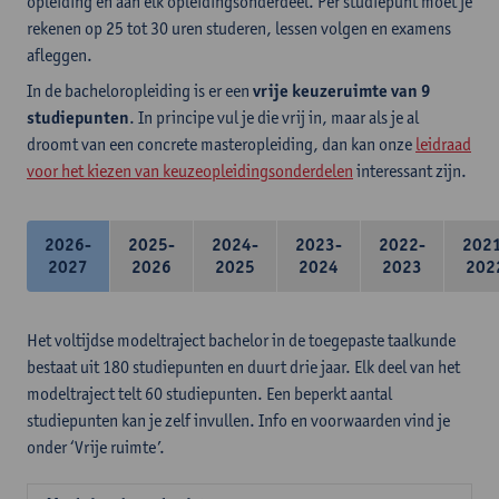
opleiding en aan elk opleidingsonderdeel. Per studiepunt moet je
rekenen op 25 tot 30 uren studeren, lessen volgen en examens
afleggen.
In de bacheloropleiding is er een
vrije keuzeruimte van 9
studiepunten
. In principe vul je die vrij in, maar als je al
droomt van een concrete masteropleiding, dan kan onze
leidraad
voor het kiezen van keuzeopleidingsonderdelen
interessant zijn.
2026-
2025-
2024-
2023-
2022-
202
2027
2026
2025
2024
2023
202
Het voltijdse modeltraject bachelor in de toegepaste taalkunde
bestaat uit 180 studiepunten en duurt drie jaar. Elk deel van het
modeltraject telt 60 studiepunten. Een beperkt aantal
studiepunten kan je zelf invullen. Info en voorwaarden vind je
onder ‘Vrije ruimte’.