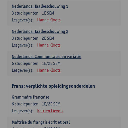
Nederlands: Taalbeschouwing 1
3
studiepunten
1E SEM
Lesgever(s):
Hanne Kloots
Nederlands: Taalbeschouwing 2
3
studiepunten
2E SEM
Lesgever(s):
Hanne Kloots
Nederlands: Communicatie en variatie
6
studiepunten
1E/2E SEM
Lesgever(s):
Hanne Kloots
Frans: verplichte opleidingsonderdelen
Grammaire française
6
studiepunten
1E/2E SEM
Lesgever(s):
Katrien Lievois
Maîtrise du français écrit et oral