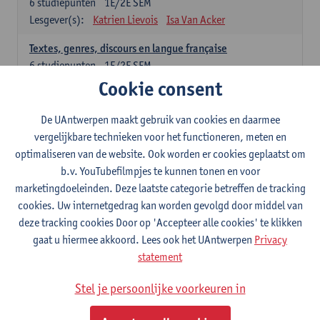
6
studiepunten
1E/2E SEM
Lesgever(s):
Katrien Lievois
Isa Van Acker
Textes, genres, discours en langue française
6
studiepunten
1E/2E SEM
Lesgever(s):
Kris Peeters
Cookie consent
De UAntwerpen maakt gebruik van cookies en daarmee
Italiaans: verplichte opleidingsonderdelen
vergelijkbare technieken voor het functioneren, meten en
Italiano: Grammatica e pratica 1
optimaliseren van de website. Ook worden er cookies geplaatst om
3
studiepunten
1E SEM
b.v. YouTubefilmpjes te kunnen tonen en voor
Lesgever(s):
Annelies Van den Bogaert
marketingdoeleinden. Deze laatste categorie betreffen de tracking
cookies. Uw internetgedrag kan worden gevolgd door middel van
Italiano: Grammatica e pratica 2
deze tracking cookies Door op 'Accepteer alle cookies' te klikken
3
studiepunten
2E SEM
gaat u hiermee akkoord. Lees ook het UAntwerpen
Privacy
Lesgever(s):
Annelies Van den Bogaert
statement
Italiano: Comunicazione e comprensione 1
Stel je persoonlijke voorkeuren in
3
studiepunten
1E SEM
Lesgever(s):
Alessandra Eleonora Marconi