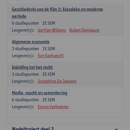
Geschiedenis van de film 2: klassieke en moderne
periode
6
studiepunten
2E SEM
Lesgever(s):
Gertjan Willems
Ruben Demasure
Algemene economie
3
studiepunten
1E SEM
Lesgever(s):
Eve Vanhaecht
Inleiding tot het recht
3
studiepunten
2E SEM
Lesgever(s):
Josephine De Jaegere
Media, macht en samenleving
6
studiepunten
2E SEM
Lesgever(s):
Emma Verhoeven
Modeltraject deel 2