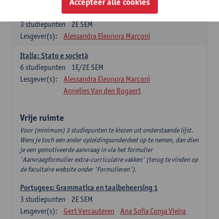
Accepteer alle cookies
Italiano: Comunicazione e comprensione 2
3
studiepunten
2E SEM
Lesgever(s):
Alessandra Eleonora Marconi
Italia: Stato e società
6
studiepunten
1E/2E SEM
Lesgever(s):
Alessandra Eleonora Marconi
Annelies Van den Bogaert
Vrije ruimte
Voor (minimum) 3 studiepunten te kiezen uit onderstaande lijst.
Wens je toch een ander opleidingsonderdeel op te nemen, dan dien
je een gemotiveerde aanvraag in via het formulier
'Aanvraagformulier extra-curriculaire vakken' (terug te vinden op
de facultaire website onder 'Formulieren').
Portugees: Grammatica en taalbeheersing 1
3
studiepunten
2E SEM
Lesgever(s):
Gert Vercauteren
Ana Sofia Corga Vieira