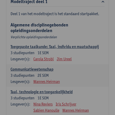
Modeltraject deel 1
Deel 1 van het modeltraject is het standaard startpakket.
Algemene disciplinegebonden
opleidingsonderdelen
Verplichte opleidingsonderdelen
Toegepaste taalkunde: Taal, individu en maatschappij
3
studiepunten
1E SEM
Lesgever(s):
Carola Strobl
Jim Ureel
Communicatiewetenschap
3
studiepunten
2E SEM
Lesgever(s):
Wannes Heirman
Taal, technologie en toegankelijkheid
3
studiepunten
1E SEM
Lesgever(s):
Nina Reviers
Iris Schrijver
Sabien Hanoulle
Wannes Heirman