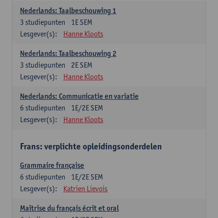
Nederlands: Taalbeschouwing 1
3
studiepunten
1E SEM
Lesgever(s):
Hanne Kloots
Nederlands: Taalbeschouwing 2
3
studiepunten
2E SEM
Lesgever(s):
Hanne Kloots
Nederlands: Communicatie en variatie
6
studiepunten
1E/2E SEM
Lesgever(s):
Hanne Kloots
Frans: verplichte opleidingsonderdelen
Grammaire française
6
studiepunten
1E/2E SEM
Lesgever(s):
Katrien Lievois
Maîtrise du français écrit et oral