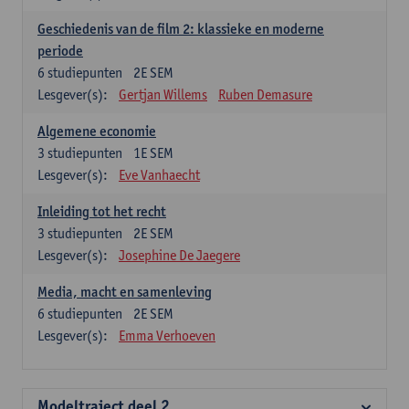
Geschiedenis van de film 2: klassieke en moderne
periode
6
studiepunten
2E SEM
Lesgever(s):
Gertjan Willems
Ruben Demasure
Algemene economie
3
studiepunten
1E SEM
Lesgever(s):
Eve Vanhaecht
Inleiding tot het recht
3
studiepunten
2E SEM
Lesgever(s):
Josephine De Jaegere
Media, macht en samenleving
6
studiepunten
2E SEM
Lesgever(s):
Emma Verhoeven
Modeltraject deel 2