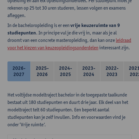
opleiding en aan elk opleidingsonderdeel. Per studiepunt moet je
rekenen op 25 tot 30 uren studeren, lessen volgen en examens
afleggen.
In de bacheloropleiding is er een
vrije keuzeruimte van 9
studiepunten
. In principe vul je die vrij in, maar als je al
droomt van een concrete masteropleiding, dan kan onze
leidraad
voor het kiezen van keuzeopleidingsonderdelen
interessant zijn.
2026-
2025-
2024-
2023-
2022-
202
2027
2026
2025
2024
2023
202
Het voltijdse modeltraject bachelor in de toegepaste taalkunde
bestaat uit 180 studiepunten en duurt drie jaar. Elk deel van het
modeltraject telt 60 studiepunten. Een beperkt aantal
studiepunten kan je zelf invullen. Info en voorwaarden vind je
onder ‘Vrije ruimte’.