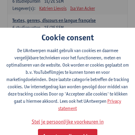
6
studiepunten
1E/2E SEM
Lesgever(s):
Katrien Lievois
Isa Van Acker
Textes, genres, discours en langue française
6
studiepunten
1E/2E SEM
Lesgever(s):
Kris Peeters
Cookie consent
De UAntwerpen maakt gebruik van cookies en daarmee
Italiaans: verplichte opleidingsonderdelen
vergelijkbare technieken voor het functioneren, meten en
Italiano: Grammatica e pratica 1
optimaliseren van de website. Ook worden er cookies geplaatst om
3
studiepunten
1E SEM
b.v. YouTubefilmpjes te kunnen tonen en voor
Lesgever(s):
Annelies Van den Bogaert
marketingdoeleinden. Deze laatste categorie betreffen de tracking
cookies. Uw internetgedrag kan worden gevolgd door middel van
Italiano: Grammatica e pratica 2
deze tracking cookies Door op 'Accepteer alle cookies' te klikken
3
studiepunten
2E SEM
gaat u hiermee akkoord. Lees ook het UAntwerpen
Privacy
Lesgever(s):
Annelies Van den Bogaert
statement
Italiano: Comunicazione e comprensione 1
Stel je persoonlijke voorkeuren in
3
studiepunten
1E SEM
Lesgever(s):
Alessandra Eleonora Marconi