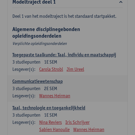
Modeltraject deel 1
Deel 1 van het modeltraject is het standaard startpakket.
Algemene disciplinegebonden
opleidingsonderdelen
Verplichte opleidingsonderdelen
Toegepaste taalkunde: Taal, individu en maatschappij
3
studiepunten
1E SEM
Lesgever(s):
Carola Strobl
Jim Ureel
Communicatiewetenschap
3
studiepunten
2E SEM
Lesgever(s):
Wannes Heirman
Taal, technologie en toegankelijkheid
3
studiepunten
1E SEM
Lesgever(s):
Nina Reviers
Iris Schrijver
Sabien Hanoulle
Wannes Heirman