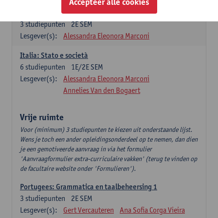
Accepteer alle cookies
Italiano: Comunicazione e comprensione 2
3
studiepunten
2E SEM
Lesgever(s):
Alessandra Eleonora Marconi
Italia: Stato e società
6
studiepunten
1E/2E SEM
Lesgever(s):
Alessandra Eleonora Marconi
Annelies Van den Bogaert
Vrije ruimte
Voor (minimum) 3 studiepunten te kiezen uit onderstaande lijst.
Wens je toch een ander opleidingsonderdeel op te nemen, dan dien
je een gemotiveerde aanvraag in via het formulier
'Aanvraagformulier extra-curriculaire vakken' (terug te vinden op
de facultaire website onder 'Formulieren').
Portugees: Grammatica en taalbeheersing 1
3
studiepunten
2E SEM
Lesgever(s):
Gert Vercauteren
Ana Sofia Corga Vieira