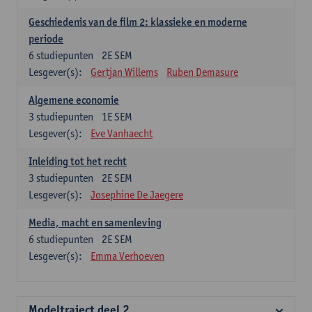
Geschiedenis van de film 2: klassieke en moderne
periode
6
studiepunten
2E SEM
Lesgever(s):
Gertjan Willems
Ruben Demasure
Algemene economie
3
studiepunten
1E SEM
Lesgever(s):
Eve Vanhaecht
Inleiding tot het recht
3
studiepunten
2E SEM
Lesgever(s):
Josephine De Jaegere
Media, macht en samenleving
6
studiepunten
2E SEM
Lesgever(s):
Emma Verhoeven
Modeltraject deel 2