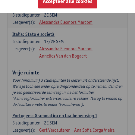
Accepteer alle cookies
Italiano: Comunicazione e comprensione 2
3
studiepunten
2E SEM
Lesgever(s):
Alessandra Eleonora Marconi
Italia: Stato e società
6
studiepunten
1E/2E SEM
Lesgever(s):
Alessandra Eleonora Marconi
Annelies Van den Bogaert
Vrije ruimte
Voor (minimum) 3 studiepunten te kiezen uit onderstaande lijst.
Wens je toch een ander opleidingsonderdeel op te nemen, dan dien
je een gemotiveerde aanvraag in via het formulier
'Aanvraagformulier extra-curriculaire vakken' (terug te vinden op
de facultaire website onder 'Formulieren').
Portugees: Grammatica en taalbeheersing 1
3
studiepunten
2E SEM
Lesgever(s):
Gert Vercauteren
Ana Sofia Corga Vieira