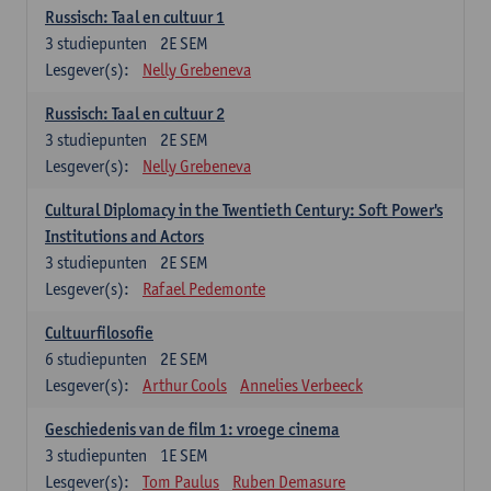
Russisch: Taal en cultuur 1
3
studiepunten
2E SEM
Lesgever(s):
Nelly Grebeneva
Russisch: Taal en cultuur 2
3
studiepunten
2E SEM
Lesgever(s):
Nelly Grebeneva
Cultural Diplomacy in the Twentieth Century: Soft Power's
Institutions and Actors
3
studiepunten
2E SEM
Lesgever(s):
Rafael Pedemonte
Cultuurfilosofie
6
studiepunten
2E SEM
Lesgever(s):
Arthur Cools
Annelies Verbeeck
Geschiedenis van de film 1: vroege cinema
3
studiepunten
1E SEM
Lesgever(s):
Tom Paulus
Ruben Demasure