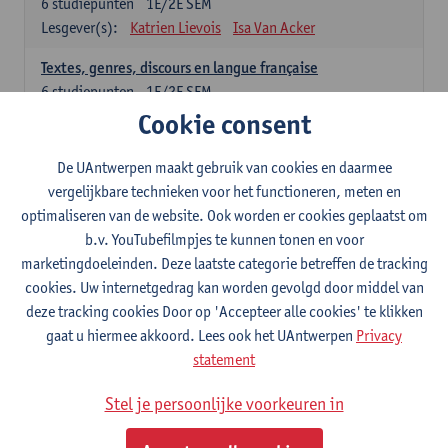
6
studiepunten
1E/2E SEM
Lesgever(s):
Katrien Lievois
Isa Van Acker
Textes, genres, discours en langue française
6
studiepunten
1E/2E SEM
Lesgever(s):
Kris Peeters
Cookie consent
De UAntwerpen maakt gebruik van cookies en daarmee
Italiaans: verplichte opleidingsonderdelen
vergelijkbare technieken voor het functioneren, meten en
Italiano: Grammatica e pratica 1
optimaliseren van de website. Ook worden er cookies geplaatst om
3
studiepunten
1E SEM
b.v. YouTubefilmpjes te kunnen tonen en voor
Lesgever(s):
Annelies Van den Bogaert
marketingdoeleinden. Deze laatste categorie betreffen de tracking
cookies. Uw internetgedrag kan worden gevolgd door middel van
Italiano: Grammatica e pratica 2
deze tracking cookies Door op 'Accepteer alle cookies' te klikken
3
studiepunten
2E SEM
gaat u hiermee akkoord. Lees ook het UAntwerpen
Privacy
Lesgever(s):
Annelies Van den Bogaert
statement
Italiano: Comunicazione e comprensione 1
Stel je persoonlijke voorkeuren in
3
studiepunten
1E SEM
Lesgever(s):
Alessandra Eleonora Marconi