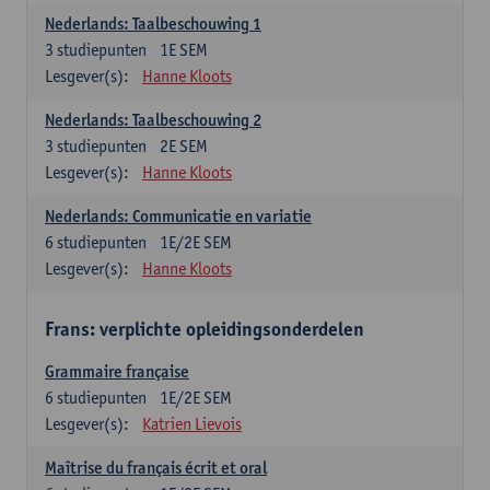
Nederlands: Taalbeschouwing 1
3
studiepunten
1E SEM
Lesgever(s):
Hanne Kloots
Nederlands: Taalbeschouwing 2
3
studiepunten
2E SEM
Lesgever(s):
Hanne Kloots
Nederlands: Communicatie en variatie
6
studiepunten
1E/2E SEM
Lesgever(s):
Hanne Kloots
Frans: verplichte opleidingsonderdelen
Grammaire française
6
studiepunten
1E/2E SEM
Lesgever(s):
Katrien Lievois
Maîtrise du français écrit et oral