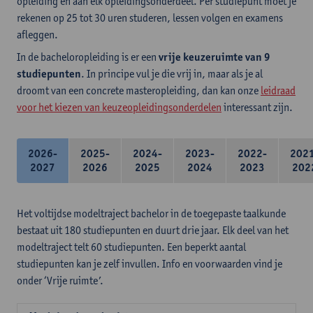
opleiding en aan elk opleidingsonderdeel. Per studiepunt moet je
rekenen op 25 tot 30 uren studeren, lessen volgen en examens
afleggen.
In de bacheloropleiding is er een
vrije keuzeruimte van 9
studiepunten
. In principe vul je die vrij in, maar als je al
droomt van een concrete masteropleiding, dan kan onze
leidraad
voor het kiezen van keuzeopleidingsonderdelen
interessant zijn.
2026-
2025-
2024-
2023-
2022-
202
2027
2026
2025
2024
2023
202
Het voltijdse modeltraject bachelor in de toegepaste taalkunde
bestaat uit 180 studiepunten en duurt drie jaar. Elk deel van het
modeltraject telt 60 studiepunten. Een beperkt aantal
studiepunten kan je zelf invullen. Info en voorwaarden vind je
onder ‘Vrije ruimte’.