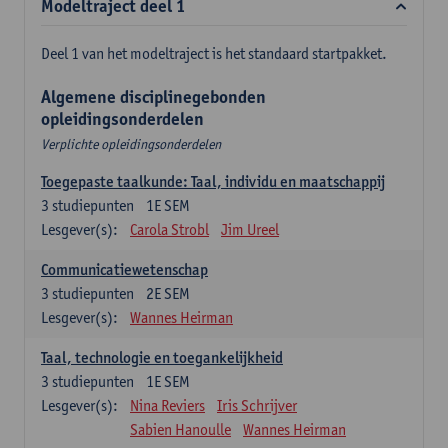
Modeltraject deel 1
Deel 1 van het modeltraject is het standaard startpakket.
Algemene disciplinegebonden
opleidingsonderdelen
Verplichte opleidingsonderdelen
Toegepaste taalkunde: Taal, individu en maatschappij
3
studiepunten
1E SEM
Lesgever(s):
Carola Strobl
Jim Ureel
Communicatiewetenschap
3
studiepunten
2E SEM
Lesgever(s):
Wannes Heirman
Taal, technologie en toegankelijkheid
3
studiepunten
1E SEM
Lesgever(s):
Nina Reviers
Iris Schrijver
Sabien Hanoulle
Wannes Heirman