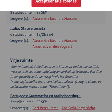
Accepteer alle cookies
Italiano: Comunicazione e comprensione 2
3
studiepunten
2E SEM
Lesgever(s):
Alessandra Eleonora Marconi
Italia: Stato e società
6
studiepunten
1E/2E SEM
Lesgever(s):
Alessandra Eleonora Marconi
Annelies Van den Bogaert
Vrije ruimte
Voor (minimum) 3 studiepunten te kiezen uit onderstaande lijst.
Wens je toch een ander opleidingsonderdeel op te nemen, dan dien
je een gemotiveerde aanvraag in via het formulier
'Aanvraagformulier extra-curriculaire vakken' (terug te vinden op
de facultaire website onder 'Formulieren').
Portugees: Grammatica en taalbeheersing 1
3
studiepunten
2E SEM
Lesgever(s):
Gert Vercauteren
Ana Sofia Corga Vieira