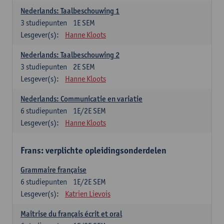
Nederlands: Taalbeschouwing 1
3
studiepunten
1E SEM
Lesgever(s):
Hanne Kloots
Nederlands: Taalbeschouwing 2
3
studiepunten
2E SEM
Lesgever(s):
Hanne Kloots
Nederlands: Communicatie en variatie
6
studiepunten
1E/2E SEM
Lesgever(s):
Hanne Kloots
Frans: verplichte opleidingsonderdelen
Grammaire française
6
studiepunten
1E/2E SEM
Lesgever(s):
Katrien Lievois
Maîtrise du français écrit et oral