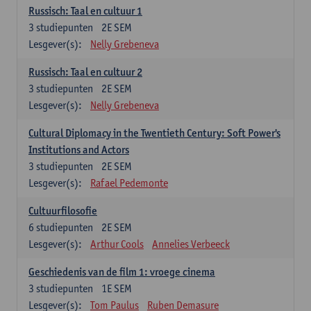
Russisch: Taal en cultuur 1
3
studiepunten
2E SEM
Lesgever(s):
Nelly Grebeneva
Russisch: Taal en cultuur 2
3
studiepunten
2E SEM
Lesgever(s):
Nelly Grebeneva
Cultural Diplomacy in the Twentieth Century: Soft Power's
Institutions and Actors
3
studiepunten
2E SEM
Lesgever(s):
Rafael Pedemonte
Cultuurfilosofie
6
studiepunten
2E SEM
Lesgever(s):
Arthur Cools
Annelies Verbeeck
Geschiedenis van de film 1: vroege cinema
3
studiepunten
1E SEM
Lesgever(s):
Tom Paulus
Ruben Demasure