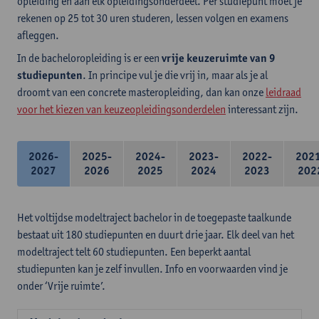
opleiding en aan elk opleidingsonderdeel. Per studiepunt moet je
rekenen op 25 tot 30 uren studeren, lessen volgen en examens
afleggen.
In de bacheloropleiding is er een
vrije keuzeruimte van 9
studiepunten
. In principe vul je die vrij in, maar als je al
droomt van een concrete masteropleiding, dan kan onze
leidraad
voor het kiezen van keuzeopleidingsonderdelen
interessant zijn.
2026-
2025-
2024-
2023-
2022-
202
2027
2026
2025
2024
2023
202
Het voltijdse modeltraject bachelor in de toegepaste taalkunde
bestaat uit 180 studiepunten en duurt drie jaar. Elk deel van het
modeltraject telt 60 studiepunten. Een beperkt aantal
studiepunten kan je zelf invullen. Info en voorwaarden vind je
onder ‘Vrije ruimte’.