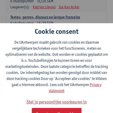
6
studiepunten
1E/2E SEM
Lesgever(s):
Katrien Lievois
Isa Van Acker
Textes, genres, discours en langue française
6
studiepunten
1E/2E SEM
Lesgever(s):
Kris Peeters
Cookie consent
De UAntwerpen maakt gebruik van cookies en daarmee
Italiaans: verplichte opleidingsonderdelen
vergelijkbare technieken voor het functioneren, meten en
Italiano: Grammatica e pratica 1
optimaliseren van de website. Ook worden er cookies geplaatst om
3
studiepunten
1E SEM
b.v. YouTubefilmpjes te kunnen tonen en voor
Lesgever(s):
Annelies Van den Bogaert
marketingdoeleinden. Deze laatste categorie betreffen de tracking
cookies. Uw internetgedrag kan worden gevolgd door middel van
Italiano: Grammatica e pratica 2
deze tracking cookies Door op 'Accepteer alle cookies' te klikken
3
studiepunten
2E SEM
gaat u hiermee akkoord. Lees ook het UAntwerpen
Privacy
Lesgever(s):
Annelies Van den Bogaert
statement
Italiano: Comunicazione e comprensione 1
Stel je persoonlijke voorkeuren in
3
studiepunten
1E SEM
Lesgever(s):
Alessandra Eleonora Marconi