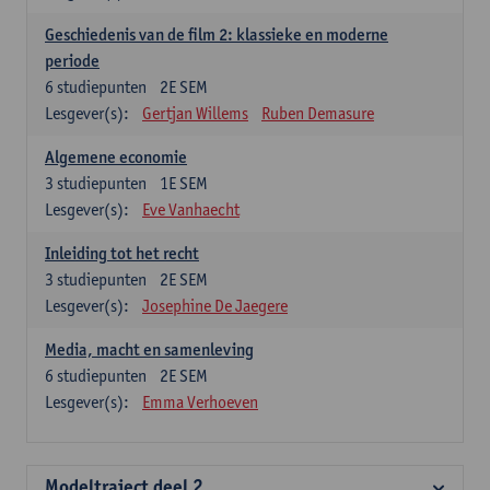
Geschiedenis van de film 2: klassieke en moderne
periode
6
studiepunten
2E SEM
Lesgever(s):
Gertjan Willems
Ruben Demasure
Algemene economie
3
studiepunten
1E SEM
Lesgever(s):
Eve Vanhaecht
Inleiding tot het recht
3
studiepunten
2E SEM
Lesgever(s):
Josephine De Jaegere
Media, macht en samenleving
6
studiepunten
2E SEM
Lesgever(s):
Emma Verhoeven
Modeltraject deel 2