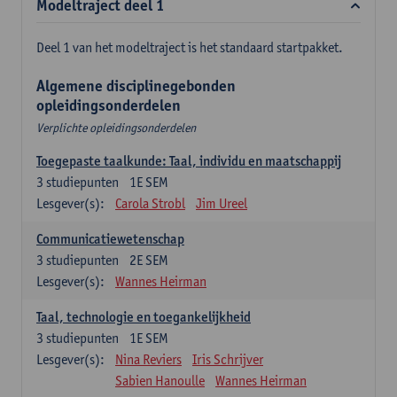
Modeltraject deel 1
Deel 1 van het modeltraject is het standaard startpakket.
Algemene disciplinegebonden
opleidingsonderdelen
Verplichte opleidingsonderdelen
Toegepaste taalkunde: Taal, individu en maatschappij
3
studiepunten
1E SEM
Lesgever(s):
Carola Strobl
Jim Ureel
Communicatiewetenschap
3
studiepunten
2E SEM
Lesgever(s):
Wannes Heirman
Taal, technologie en toegankelijkheid
3
studiepunten
1E SEM
Lesgever(s):
Nina Reviers
Iris Schrijver
Sabien Hanoulle
Wannes Heirman