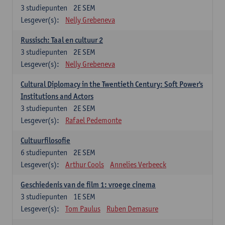
3
studiepunten
2E SEM
Lesgever(s):
Nelly Grebeneva
Russisch: Taal en cultuur 2
3
studiepunten
2E SEM
Lesgever(s):
Nelly Grebeneva
Cultural Diplomacy in the Twentieth Century: Soft Power's
Institutions and Actors
3
studiepunten
2E SEM
Lesgever(s):
Rafael Pedemonte
Cultuurfilosofie
6
studiepunten
2E SEM
Lesgever(s):
Arthur Cools
Annelies Verbeeck
Geschiedenis van de film 1: vroege cinema
3
studiepunten
1E SEM
Lesgever(s):
Tom Paulus
Ruben Demasure