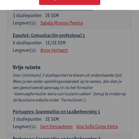
Lengua española: Destrezas intermedias
3
studiepunten
2E SEM
Lesgever(s):
Sabela Moreno Pereiro
Español: Comunicación profesional 1
6
studiepunten
1E/2E SEM
Lesgever(s):
Anne Verhaert
Vrije ruimte
Voor (minimum) 3 studiepunten te kiezen uit onderstaande lijst.
Wens je een ander opleidingsonderdeel op te nemen, dan dien je
een gemotiveerde aanvraag in via het formulier
'Aanvraagformulier extra-curriculaire vakken' (terug te vinden op
de facultaire website onder 'Formulieren').
Portugees: Grammatica en taalbeheersing 1
3
studiepunten
2E SEM
Lesgever(s):
Gert Vercauteren
Ana Sofia Corga Vieira
Portugees: Grammatica en taalbeheersing 2