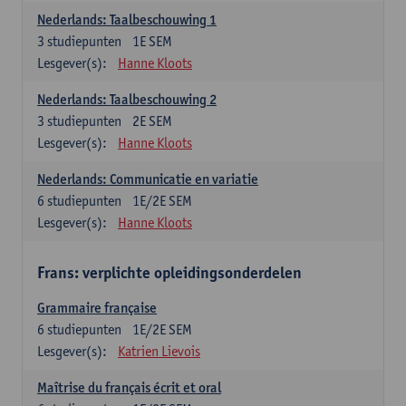
Nederlands: Taalbeschouwing 1
3
studiepunten
1E SEM
Lesgever(s):
Hanne Kloots
Nederlands: Taalbeschouwing 2
3
studiepunten
2E SEM
Lesgever(s):
Hanne Kloots
Nederlands: Communicatie en variatie
6
studiepunten
1E/2E SEM
Lesgever(s):
Hanne Kloots
Frans: verplichte opleidingsonderdelen
Grammaire française
6
studiepunten
1E/2E SEM
Lesgever(s):
Katrien Lievois
Maîtrise du français écrit et oral