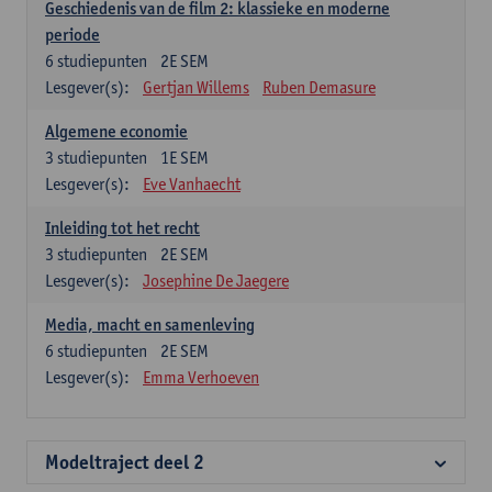
Geschiedenis van de film 2: klassieke en moderne
periode
6
studiepunten
2E SEM
Lesgever(s):
Gertjan Willems
Ruben Demasure
Algemene economie
3
studiepunten
1E SEM
Lesgever(s):
Eve Vanhaecht
Inleiding tot het recht
3
studiepunten
2E SEM
Lesgever(s):
Josephine De Jaegere
Media, macht en samenleving
6
studiepunten
2E SEM
Lesgever(s):
Emma Verhoeven
Modeltraject deel 2