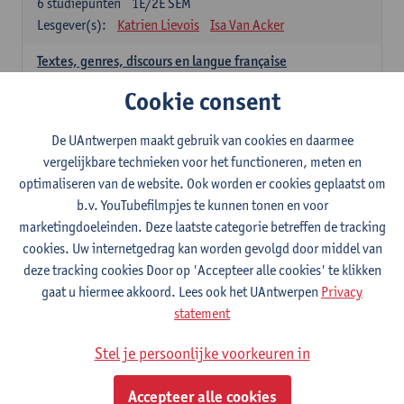
6
studiepunten
1E/2E SEM
Lesgever(s):
Katrien Lievois
Isa Van Acker
Textes, genres, discours en langue française
6
studiepunten
1E/2E SEM
Cookie consent
Lesgever(s):
Kris Peeters
De UAntwerpen maakt gebruik van cookies en daarmee
Spaans: verplichte opleidingsonderdelen
vergelijkbare technieken voor het functioneren, meten en
optimaliseren van de website. Ook worden er cookies geplaatst om
Gramática española 1
b.v. YouTubefilmpjes te kunnen tonen en voor
3
studiepunten
1E SEM
marketingdoeleinden. Deze laatste categorie betreffen de tracking
Lesgever(s):
Anne Verhaert
cookies. Uw internetgedrag kan worden gevolgd door middel van
Gramática española 2
deze tracking cookies Door op 'Accepteer alle cookies' te klikken
3
studiepunten
2E SEM
gaat u hiermee akkoord. Lees ook het UAntwerpen
Privacy
Lesgever(s):
Anne Verhaert
statement
Lengua española: Destrezas básicas
Stel je persoonlijke voorkeuren in
3
studiepunten
1E SEM
Lesgever(s):
Sabela Moreno Pereiro
Accepteer alle cookies