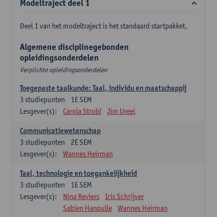
Modeltraject deel 1
Deel 1 van het modeltraject is het standaard startpakket.
Algemene disciplinegebonden
opleidingsonderdelen
Verplichte opleidingsonderdelen
Toegepaste taalkunde: Taal, individu en maatschappij
3
studiepunten
1E SEM
Lesgever(s):
Carola Strobl
Jim Ureel
Communicatiewetenschap
3
studiepunten
2E SEM
Lesgever(s):
Wannes Heirman
Taal, technologie en toegankelijkheid
3
studiepunten
1E SEM
Lesgever(s):
Nina Reviers
Iris Schrijver
Sabien Hanoulle
Wannes Heirman