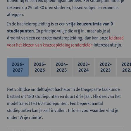
opleiding en aan elk opleidingsonderdeel. Per studiepunt moet je
rekenen op 25 tot 30 uren studeren, lessen volgen en examens
afleggen.
In de bacheloropleiding is er een
vrije keuzeruimte van 9
studiepunten
. In principe vul je die vrij in, maar als je al
droomt van een concrete masteropleiding, dan kan onze
leidraad
voor het kiezen van keuzeopleidingsonderdelen
interessant zijn.
2026-
2025-
2024-
2023-
2022-
202
2027
2026
2025
2024
2023
202
Het voltijdse modeltraject bachelor in de toegepaste taalkunde
bestaat uit 180 studiepunten en duurt drie jaar. Elk deel van het
modeltraject telt 60 studiepunten. Een beperkt aantal
studiepunten kan je zelf invullen. Info en voorwaarden vind je
onder ‘Vrije ruimte’.